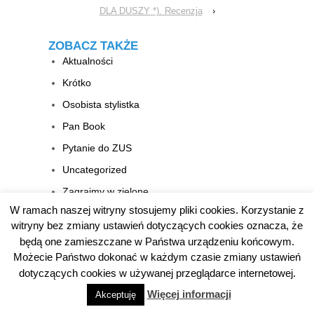
DLA DUSZY *). Recenzja
›
ZOBACZ TAKŻE
Aktualności
Krótko
Osobista stylistka
Pan Book
Pytanie do ZUS
Uncategorized
Zagrajmy w zielone
W ramach naszej witryny stosujemy pliki cookies. Korzystanie z
witryny bez zmiany ustawień dotyczących cookies oznacza, że
ARCHIWUM
będą one zamieszczane w Państwa urządzeniu końcowym.
lipiec 2026
Możecie Państwo dokonać w każdym czasie zmiany ustawień
dotyczących cookies w używanej przeglądarce internetowej.
czerwiec 2026
Więcej informacji
Akceptuję
maj 2026