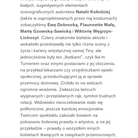
białych, sugestywnych elementach
scenograficznych autorstwa
Natalii Kołodziej
(także w zaprojektowanych przez nią kostiumach)
zobaczyliśmy
Ewę Dobrucką, Flaunnette Mafę,
Martę Gzowską-Sawicką
i
Wiktorię Węgrzyn-
Lichosyt
. Cztery znakomite bielskie aktorki i
wokalistki przedstawiły nie tylko różne sceny z
życia i kariery artystycznej samej Tiny, ale
jednocześnie były też „Iketkami”, czyli Ike’m
Turnerem oraz innymi postaciami z jej otoczenia,
na przykład lekarzami czy urzędniczkami opieki
społecznej, przesłuchującymi ją w sprawie
przemocy domowej. Zrobiło to na widzach
ogromne wrażenie. Zwłaszcza łańcuch
wyginanych i przeplatanych rąk, symbol trudnych
relacji. Widowisko nieoczekiwanie stało się
polifoniczne, jeszcze bardziej emocjonalne.
Twórcom spektaklu zależało bowiem na
pokazaniu bolesnej prawdy o artystce, a na jej
przykładzie – prawdy o wszystkim innych
kobietach tkwiących w związkach przemocowych,