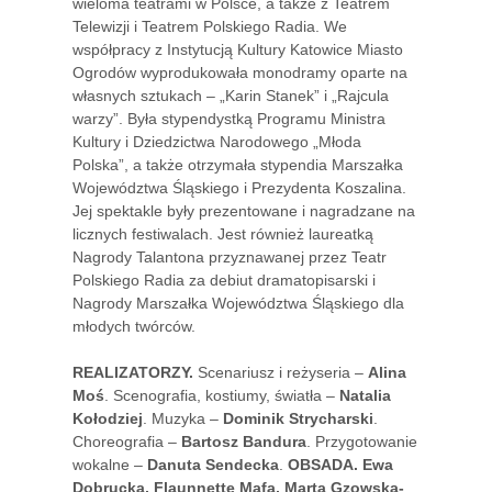
wieloma teatrami w Polsce, a także z Teatrem
Telewizji i Teatrem Polskiego Radia. We
współpracy z Instytucją Kultury Katowice Miasto
Ogrodów wyprodukowała monodramy oparte na
własnych sztukach – „Karin Stanek” i „Rajcula
warzy”. Była stypendystką Programu Ministra
Kultury i Dziedzictwa Narodowego „Młoda
Polska”, a także otrzymała stypendia Marszałka
Województwa Śląskiego i Prezydenta Koszalina.
Jej spektakle były prezentowane i nagradzane na
licznych festiwalach. Jest również laureatką
Nagrody Talantona przyznawanej przez Teatr
Polskiego Radia za debiut dramatopisarski i
Nagrody Marszałka Województwa Śląskiego dla
młodych twórców.
REALIZATORZY.
Scenariusz i reżyseria –
Alina
Moś
. Scenografia, kostiumy, światła –
Natalia
Kołodziej
. Muzyka –
Dominik Strycharski
.
Choreografia –
Bartosz Bandura
. Przygotowanie
wokalne –
Danuta Sendecka
.
OBSADA. Ewa
Dobrucka, Flaunnette Mafa, Marta Gzowska-