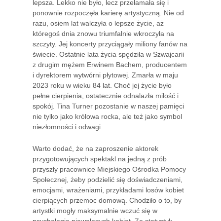
lepsza. Lekko nie było, lecz przełamała się i
ponownie rozpoczęła karierę artystyczną. Nie od
razu, osiem lat walczyła o lepsze życie, aż
któregoś dnia znowu triumfalnie wkroczyła na
szczyty. Jej koncerty przyciągały miliony fanów na
świecie. Ostatnie lata życia spędziła w Szwajcarii
z drugim mężem Erwinem Bachem, producentem
i dyrektorem wytwórni płytowej. Zmarła w maju
2023 roku w wieku 84 lat. Choć jej życie było
pełne cierpienia, ostatecznie odnalazła miłość i
spokój. Tina Turner pozostanie w naszej pamięci
nie tylko jako królowa rocka, ale też jako symbol
niezłomności i odwagi.
Warto dodać, że na zaproszenie aktorek
przygotowujących spektakl na jedną z prób
przyszły pracownice Miejskiego Ośrodka Pomocy
Społecznej, żeby podzielić się doświadczeniami,
emocjami, wrażeniami, przykładami losów kobiet
cierpiących przemoc domową. Chodziło o to, by
artystki mogły maksymalnie wczuć się w
psychologię niewolonych kobiet. Ze statystyk