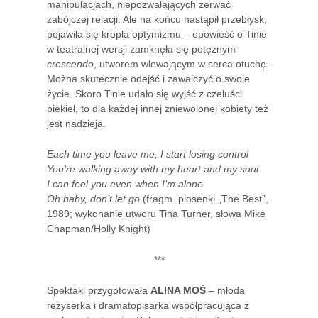
manipulacjach, niepozwalających zerwać
zabójczej relacji. Ale na końcu nastąpił przebłysk,
pojawiła się kropla optymizmu – opowieść o Tinie
w teatralnej wersji zamknęła się potężnym
crescendo
, utworem wlewającym w serca otuchę.
Można skutecznie odejść i zawalczyć o swoje
życie. Skoro Tinie udało się wyjść z czeluści
piekieł, to dla każdej innej zniewolonej kobiety też
jest nadzieja.
Each time you leave me, I start losing control
You’re walking away with my heart and my soul
I can feel you even when I’m alone
Oh baby, don’t let go
(fragm. piosenki „The Best”,
1989; wykonanie utworu Tina Turner, słowa Mike
Chapman/Holly Knight)
***
Spektakl przygotowała
ALINA MOŚ
– młoda
reżyserka i dramatopisarka współpracująca z