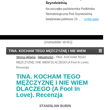
Szyndzielnią
Klub Szermierki Japońskiej Renshudojo
Na początku października Poliklinika
we współpracy z Polskim
Stomatologiczna Pod Szyndzielnią
Stowarzyszeniem Iaidō ...
czytaj dalej
świętowała jubileusz 15 ...
czytaj dalej
[metaslider id=61]
TINA. KOCHAM TEGO MĘŻCZYZNĘ I NIE WIEM
DLACZEGO (A Fool In Love). Recenzja
Strona główna
›
Aktualności
›
TINA. KOCHAM TEGO
MĘŻCZYZNĘ I NIE WIEM DLACZEGO (A Fool In Love).
Recenzja
TINA. KOCHAM TEGO
MĘŻCZYZNĘ I NIE WIEM
DLACZEGO (A Fool In
Love). Recenzja
STANISŁAW BUBIN