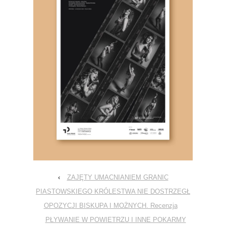
‹
ZAJĘTY UMACNIANIEM GRANIC
PIASTOWSKIEGO KRÓLESTWA NIE DOSTRZEGŁ
OPOZYCJI BISKUPA I MOŻNYCH. Recenzja
PŁYWANIE W POWIETRZU I INNE POKARMY