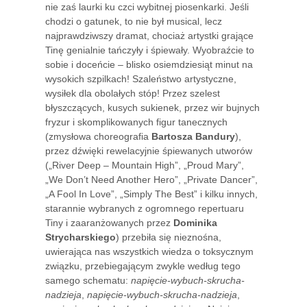
nie zaś laurki ku czci wybitnej piosenkarki. Jeśli
chodzi o gatunek, to nie był musical, lecz
najprawdziwszy dramat, chociaż artystki grające
Tinę genialnie tańczyły i śpiewały. Wyobraźcie to
sobie i doceńcie – blisko osiemdziesiąt minut na
wysokich szpilkach! Szaleństwo artystyczne,
wysiłek dla obolałych stóp! Przez szelest
błyszczących, kusych sukienek, przez wir bujnych
fryzur i skomplikowanych figur tanecznych
(zmysłowa choreografia
Bartosza Bandury
),
przez dźwięki rewelacyjnie śpiewanych utworów
(„River Deep – Mountain High”, „Proud Mary”,
„We Don’t Need Another Hero”, „Private Dancer”,
„A Fool In Love”, „Simply The Best” i kilku innych,
starannie wybranych z ogromnego repertuaru
Tiny i zaaranżowanych przez
Dominika
Strycharskiego
) przebiła się nieznośna,
uwierająca nas wszystkich wiedza o toksycznym
związku, przebiegającym zwykle według tego
samego schematu:
napięcie-wybuch-skrucha-
nadzieja
,
napięcie-wybuch-skrucha-nadzieja
,