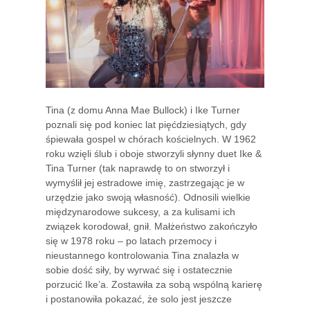
Tina (z domu Anna Mae Bullock) i Ike Turner
poznali się pod koniec lat pięćdziesiątych, gdy
śpiewała gospel w chórach kościelnych. W 1962
roku wzięli ślub i oboje stworzyli słynny duet Ike &
Tina Turner (tak naprawdę to on stworzył i
wymyślił jej estradowe imię, zastrzegając je w
urzędzie jako swoją własność). Odnosili wielkie
międzynarodowe sukcesy, a za kulisami ich
związek korodował, gnił. Małżeństwo zakończyło
się w 1978 roku – po latach przemocy i
nieustannego kontrolowania Tina znalazła w
sobie dość siły, by wyrwać się i ostatecznie
porzucić Ike’a. Zostawiła za sobą wspólną karierę
i postanowiła pokazać, że solo jest jeszcze