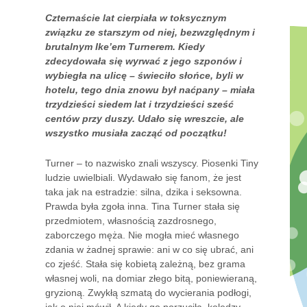
Czternaście lat cierpiała w toksycznym
związku ze starszym od niej, bezwzględnym i
brutalnym Ike’em Turnerem. Kiedy
zdecydowała się wyrwać z jego szponów i
wybiegła na ulicę – świeciło słońce, byli w
hotelu, tego dnia znowu był naćpany – miała
trzydzieści siedem lat i trzydzieści sześć
centów przy duszy. Udało się wreszcie, ale
wszystko musiała zacząć od początku!
Turner – to nazwisko znali wszyscy. Piosenki Tiny
ludzie uwielbiali. Wydawało się fanom, że jest
taka jak na estradzie: silna, dzika i seksowna.
Prawda była zgoła inna. Tina Turner stała się
przedmiotem, własnością zazdrosnego,
zaborczego męża. Nie mogła mieć własnego
zdania w żadnej sprawie: ani w co się ubrać, ani
co zjeść. Stała się kobietą zależną, bez grama
własnej woli, na domiar złego bitą, poniewieraną,
gryzioną. Zwykłą szmatą do wycierania podłogi,
jak o niej mówił. A kiedy go porzuciła, koledzy,