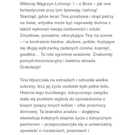
Wiktorię Węgrzyn-Lichosyt. I – o Boże – jak one
fantastycznie przy tym śpiewają i tańczą!
Stamtąd, gdzie teraz Tina przebywa i skąd patrzy
na świat, artystka może być naprawdę dumna z
takich wykonań swojej osobowości i sztuki.
Zmysłowe, powabne, ekscytujące Tiny na scenie
– i w kontraście biedne, skulone, pobite, licytujące
się długą wyliczanką zadanych ciosów, kopnięć,
gwałtów… To robi ogromne wrażenie. Znakomity
pomysł inscenizacyjny i świetna obsada.
Gratulacje!
Tina błyszczała na estradach i odnosiła wielkie
sukcesy, lecz jej życie osobiste było pełne bólu.
Historia tego burzliwego, toksycznego związku
stała się punktem wyjścia do opowiedzenia o
losach tysięcy innych kobiet – ofiar przemocy
domowej. Ta teatralna analiza – dogłębna
wiwisekcja kolejnych etapów życia z toksycznym
partnerem – przepoczwarzyła się w uniwersalną
opowieść o rozstaniach, powrotach i