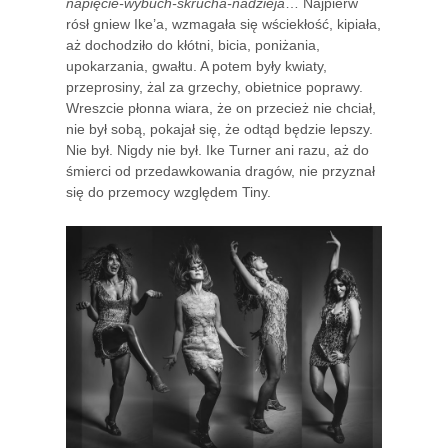
napięcie-wybuch-skrucha-nadzieja
… Najpierw
rósł gniew Ike’a, wzmagała się wściekłość, kipiała,
aż dochodziło do kłótni, bicia, poniżania,
upokarzania, gwałtu. A potem były kwiaty,
przeprosiny, żal za grzechy, obietnice poprawy.
Wreszcie płonna wiara, że on przecież nie chciał,
nie był sobą, pokajał się, że odtąd będzie lepszy.
Nie był. Nigdy nie był. Ike Turner ani razu, aż do
śmierci od przedawkowania dragów, nie przyznał
się do przemocy względem Tiny.