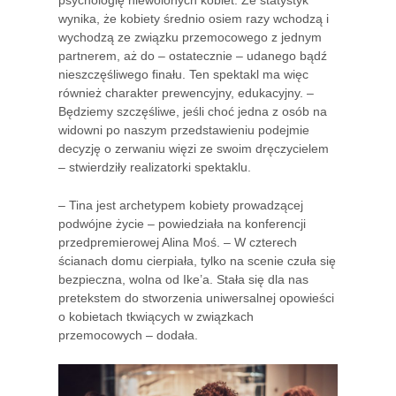
wynika, że kobiety średnio osiem razy wchodzą i
wychodzą ze związku przemocowego z jednym
partnerem, aż do – ostatecznie – udanego bądź
nieszczęśliwego finału. Ten spektakl ma więc
również charakter prewencyjny, edukacyjny. –
Będziemy szczęśliwe, jeśli choć jedna z osób na
widowni po naszym przedstawieniu podejmie
decyzję o zerwaniu więzi ze swoim dręczycielem
– stwierdziły realizatorki spektaklu.
– Tina jest archetypem kobiety prowadzącej
podwójne życie – powiedziała na konferencji
przedpremierowej Alina Moś. – W czterech
ścianach domu cierpiała, tylko na scenie czuła się
bezpieczna, wolna od Ike’a. Stała się dla nas
pretekstem do stworzenia uniwersalnej opowieści
o kobietach tkwiących w związkach
przemocowych – dodała.