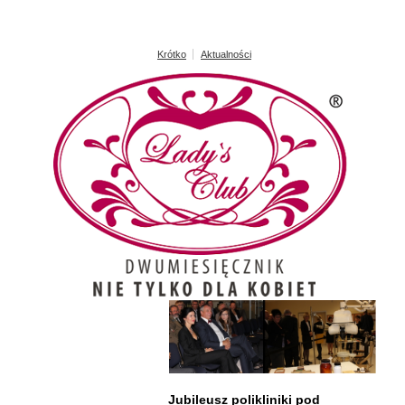
Krótko
Aktualności
Jubileusz polikliniki pod
Samuraje iaidō w Wilkowicach