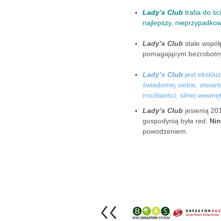
Lady’s Club
trafia do ś
najlepszy, nieprzypadko
Lady’s Club
stale współ
pomagającym bezrobotnym
Lady’s Club
jest ekskl
świadomej siebie, otwart
możliwości, silnej wewnę
Lady’s Club
jesienią 20
gospodynią była red.
Ni
powodzeniem.