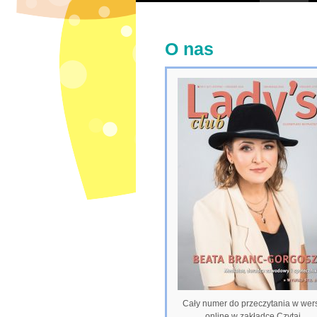
O nas
Cały numer do przeczytania w wers
online w zakładce Czytaj