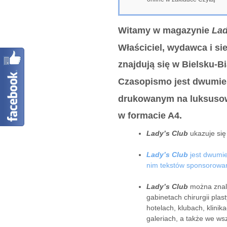
Witamy w magazynie
Lad
Właściciel, wydawca i sie
znajdują się w Bielsku-Bi
Czasopismo jest dwumie
drukowanym na luksuso
w formacie A4.
Lady’s Club
ukazuje się 
Lady’s Club
jest dwumi
nim
tekstów sponsorowan
Lady’s Club
można znal
gabinetach chirurgii plas
hotelach, klubach, klini
galeriach, a także we wsz