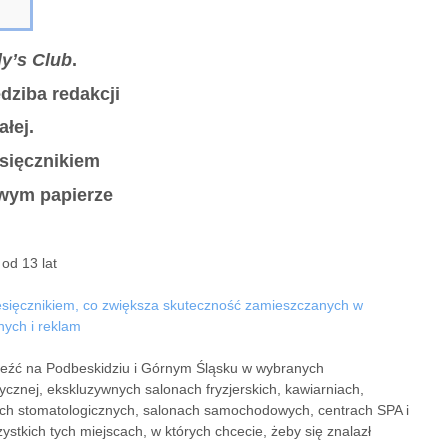
y’s Club
.
dziba redakcji
ałej.
sięcznikiem
wym papierze
od 13 lat
esięcznikiem, co zwiększa skuteczność zamieszczanych w
ych i reklam
eźć na Podbeskidziu i Górnym Śląsku w wybranych
tycznej, ekskluzywnych salonach fryzjerskich, kawiarniach,
kach stomatologicznych, salonach samochodowych, centrach SPA i
ystkich tych miejscach, w których chcecie, żeby się znalazł