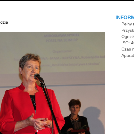
INFOR
dzia
Pełny 
Przysł
Ognis
ISO: 4
Czas m
Apara