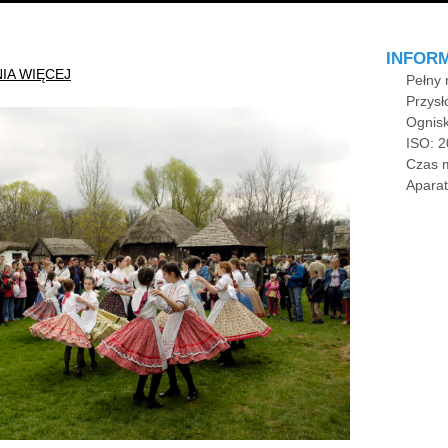
INFOR
IA WIĘCEJ
Pełny 
Przysł
Ognis
ISO: 2
Czas m
Apara