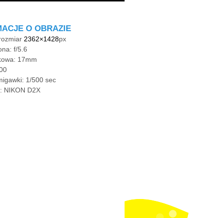
MACJE O OBRAZIE
rozmiar
2362×1428
px
ona: f/5.6
kowa: 17mm
00
igawki: 1/500 sec
t: NIKON D2X