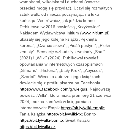
wampirami, wilkołakami i duchami (zawsze
przecież mogą się przydać). Uczył się rozmaitych
sztuk walk, od miecza poczynając, na łuku
kończąc. Wie również, jak jeździć konno.
Debiutował w 2016 powieścią „Krzyżowiec”.
Nakładem Wydawnictwa Initium (
www.initium.pl
)
ukazały się jego kolejne książki „Pęknięta
korona”, „Czarcie słowa”, „Pieśń pustyni”, „Pieśń
zemsty”. Sensację wzbudziły kryminały „Saal”
(2021) i „Wilki” (2024). Publikował również
opowiadania w internetowych czasopismach
„Silmaris”, „Histeria”, „Biały Kruk”, „Abyssos”,
„Szortal”. Więcej o autorze i jego książkach
dowiecie się z profilu pisarza na Facebooku
https://www.facebook.com/g.wielgus
. Najnowszą
powieść „Wilki”, która miała premierę 21 czerwca
2024, można zamówić w księgarniach
internetowych: Empik
https://bit.ly/wilki-empik
;
Tania Książka
https://bit.ly/wilki-tk
; Bonito
https://bit.ly/wilki-bonito
; Świat Książki
https://bit.ly/wilki-sk
.