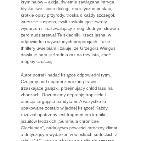
kryminałów – akcja, świetnie zawiązana intryga,
błyskotliwe i cięte dialogi, realistyczne postaci,
krótkie opisy przyrody, troska o każdy szczegół,
wreszcie suspens, czyli zaskakujące zwroty
wydarzeń i finał zwalający z nóg. Jednym słowem
zero nudziarstwa! Te składniki, rzecz jasna, w
odpowiednio wyważonych proporcjach. Takie
thrillery uwielbiam i żałuję, że Grzegorz Wielgus
dawkuje nam je średnio raz na trzy lata, choć
mógłby częściej.
Autor potrafił nadać książce odpowiedni rytm.
Czujemy pod nogami zmrożoną trawę,
trzaskające gałązki, przejmujący chłód lasu na
zboczach. Rozumiemy depresję tropiciela i
emocje targające bandytami. A wszystko to
upakowane zostało w jednej książce! Każdy
rozdział opatrzony jest fragmentem kroniki
jezuitów kłodzkich „Summula chronicae
Glociumae”, nadającym powieści mroczny klimat,
a dotyczącym wydarzeń w wioskach sudeckich z