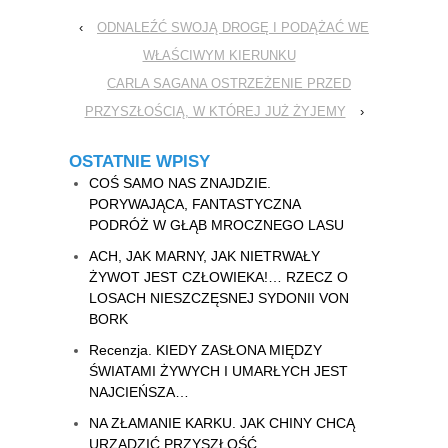
‹
ODNALEŹĆ SWOJĄ DROGĘ I PODĄŻAĆ WE
WŁAŚCIWYM KIERUNKU
CARLA SAGANA OSTRZEŻENIE PRZED
PRZYSZŁOŚCIĄ, W KTÓREJ JUŻ ŻYJEMY
›
OSTATNIE WPISY
COŚ SAMO NAS ZNAJDZIE.
PORYWAJĄCA, FANTASTYCZNA
PODRÓŻ W GŁĄB MROCZNEGO LASU
ACH, JAK MARNY, JAK NIETRWAŁY
ŻYWOT JEST CZŁOWIEKA!… RZECZ O
LOSACH NIESZCZĘSNEJ SYDONII VON
BORK
Recenzja. KIEDY ZASŁONA MIĘDZY
ŚWIATAMI ŻYWYCH I UMARŁYCH JEST
NAJCIEŃSZA…
NA ZŁAMANIE KARKU. JAK CHINY CHCĄ
URZĄDZIĆ PRZYSZŁOŚĆ