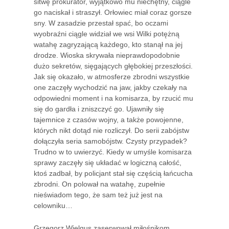
sitwę prokurator, wyjątkowo mu niechętny, ciągle
go naciskał i straszył. Orłowiec miał coraz gorsze
sny. W zasadzie przestał spać, bo oczami
wyobraźni ciągle widział we wsi Wilki potężną
watahę zagryzającą każdego, kto stanął na jej
drodze. Wioska skrywała nieprawdopodobnie
dużo sekretów, sięgających głębokiej przeszłości.
Jak się okazało, w atmosferze zbrodni wszystkie
one zaczęły wychodzić na jaw, jakby czekały na
odpowiedni moment i na komisarza, by rzucić mu
się do gardła i zniszczyć go. Ujawniły się
tajemnice z czasów wojny, a także powojenne,
których nikt dotąd nie rozliczył. Do serii zabójstw
dołączyła seria samobójstw. Czysty przypadek?
Trudno w to uwierzyć. Kiedy w umyśle komisarza
sprawy zaczęły się układać w logiczną całość,
ktoś zadbał, by policjant stał się częścią łańcucha
zbrodni. On polował na watahę, zupełnie
nieświadom tego, że sam też już jest na
celowniku…
Grzegorz Wielgus zaserwował miłośnikom