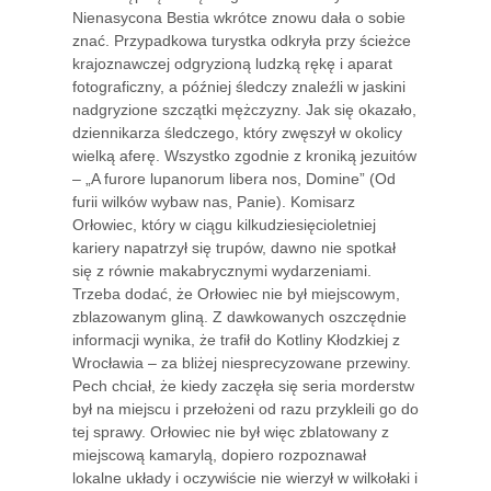
Nienasycona Bestia wkrótce znowu dała o sobie
znać. Przypadkowa turystka odkryła przy ścieżce
krajoznawczej odgryzioną ludzką rękę i aparat
fotograficzny, a później śledczy znaleźli w jaskini
nadgryzione szczątki mężczyzny. Jak się okazało,
dziennikarza śledczego, który zwęszył w okolicy
wielką aferę. Wszystko zgodnie z kroniką jezuitów
– „A furore lupanorum libera nos, Domine” (Od
furii wilków wybaw nas, Panie). Komisarz
Orłowiec, który w ciągu kilkudziesięcioletniej
kariery napatrzył się trupów, dawno nie spotkał
się z równie makabrycznymi wydarzeniami.
Trzeba dodać, że Orłowiec nie był miejscowym,
zblazowanym gliną. Z dawkowanych oszczędnie
informacji wynika, że trafił do Kotliny Kłodzkiej z
Wrocławia – za bliżej niesprecyzowane przewiny.
Pech chciał, że kiedy zaczęła się seria morderstw
był na miejscu i przełożeni od razu przykleili go do
tej sprawy. Orłowiec nie był więc zblatowany z
miejscową kamarylą, dopiero rozpoznawał
lokalne układy i oczywiście nie wierzył w wilkołaki i