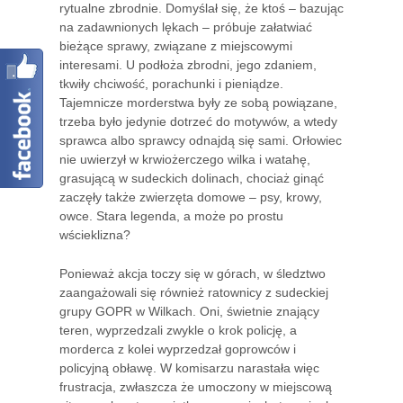
rytualne zbrodnie. Domyślał się, że ktoś – bazując
na zadawnionych lękach – próbuje załatwiać
bieżące sprawy, związane z miejscowymi
interesami. U podłoża zbrodni, jego zdaniem,
tkwiły chciwość, porachunki i pieniądze.
Tajemnicze morderstwa były ze sobą powiązane,
trzeba było jedynie dotrzeć do motywów, a wtedy
sprawca albo sprawcy odnajdą się sami. Orłowiec
nie uwierzył w krwiożerczego wilka i watahę,
grasującą w sudeckich dolinach, chociaż ginąć
zaczęły także zwierzęta domowe – psy, krowy,
owce. Stara legenda, a może po prostu
wścieklizna?
Ponieważ akcja toczy się w górach, w śledztwo
zaangażowali się również ratownicy z sudeckiej
grupy GOPR w Wilkach. Oni, świetnie znający
teren, wyprzedzali zwykle o krok policję, a
morderca z kolei wyprzedzał goprowców i
policyjną obławę. W komisarzu narastała więc
frustracja, zwłaszcza że umoczony w miejscową