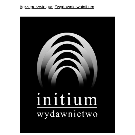
#grzegorzwielgus
#wydawnictwoinitium