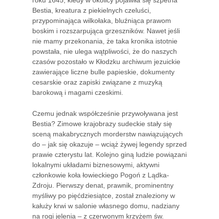
roku 1645, kiedy w okolicy pojawiła się szpetna
Bestia, kreatura z piekielnych czeluści,
przypominająca wilkołaka, bluźniąca prawom
boskim i rozszarpująca grzeszników. Nawet jeśli
nie mamy przekonania, że taka kronika istotnie
powstała, nie ulega wątpliwości, że do naszych
czasów pozostało w Kłodzku archiwum jezuickie
zawierające liczne bulle papieskie, dokumenty
cesarskie oraz zapiski związane z muzyką
barokową i magami czeskimi.
Czemu jednak współcześnie przywoływana jest
Bestia? Zimowe krajobrazy sudeckie stały się
sceną makabrycznych morderstw nawiązujących
do – jak się okazuje – wciąż żywej legendy sprzed
prawie czterystu lat. Kolejno giną ludzie powiązani
lokalnymi układami biznesowymi, aktywni
członkowie koła łowieckiego Pogoń z Lądka-
Zdroju. Pierwszy denat, prawnik, prominentny
myśliwy po pięćdziesiątce, został znaleziony w
kałuży krwi w salonie własnego domu, nadziany
na rogi jelenia – z czerwonym krzyżem św.