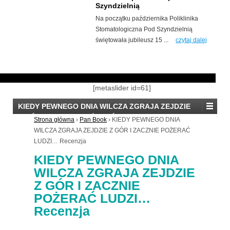
Szyndzielnią
Na początku października Poliklinika
Stomatologiczna Pod Szyndzielnią
świętowała jubileusz 15 ...
czytaj dalej
[metaslider id=61]
KIEDY PEWNEGO DNIA WILCZA ZGRAJA ZEJDZIE
Z GÓR I ZACZNIE POŻERAĆ LUDZI… Recenzja
Strona główna
›
Pan Book
›
KIEDY PEWNEGO DNIA
WILCZA ZGRAJA ZEJDZIE Z GÓR I ZACZNIE POŻERAĆ
LUDZI… Recenzja
KIEDY PEWNEGO DNIA
WILCZA ZGRAJA ZEJDZIE
Z GÓR I ZACZNIE
POŻERAĆ LUDZI…
Recenzja