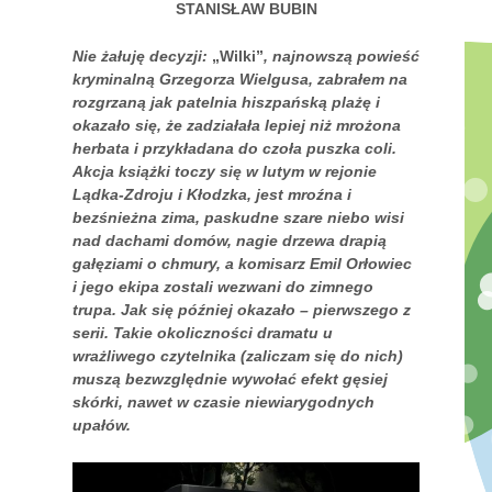
STANISŁAW BUBIN
Nie żałuję decyzji:
„Wilki”
, najnowszą powieść
kryminalną Grzegorza Wielgusa, zabrałem na
rozgrzaną jak patelnia hiszpańską plażę i
okazało się, że zadziałała lepiej niż mrożona
herbata i przykładana do czoła puszka coli.
Akcja książki toczy się w lutym w rejonie
Lądka-Zdroju i Kłodzka, jest mroźna i
bezśnieżna zima, paskudne szare niebo wisi
nad dachami domów, nagie drzewa drapią
gałęziami o chmury, a komisarz Emil Orłowiec
i jego ekipa zostali wezwani do zimnego
trupa. Jak się później okazało – pierwszego z
serii. Takie okoliczności dramatu u
wrażliwego czytelnika (zaliczam się do nich)
muszą bezwzględnie wywołać efekt gęsiej
skórki, nawet w czasie niewiarygodnych
upałów.