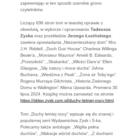
zapewniając w ten sposób szerokie grono
czytelników.
Liczący 696 stron tom w twardej oprawie z
obwolutą, w wyborze i opracowaniu
Tadeusza
Zyska
oraz przekładzie
Jerzego Łozińskiego
,
zawiera opowiadania „Niezamieszkany dom” Mrs.
J.H. Riddell, „Duch Guir House” Charlesa Willinga
Beale’a, „Monsieur Maurice” Amelii B. Edwards,
„Przeszłość”, „Skakanka”, „Włości Dare’a” Ellen
Glasgow, „Siły natury i moce ducha” Johna
Buchana, „Wiedźma z Peak”, „Żona sir Toby’ego”
Rogera Murraya Gilchrista, „Historia Zielonego
Domu w Wallington” Allena Upwarda. Premiera 30
lipca 2024. Książkę można zamawiać na stronie
https://sklep.zysk.com.pl/duchy-letniej-nocy.html
.
Tom „Duchy letniej nocy” wpisuje się do znanej i
popularnej serii Wydawnictwa Zysk i S-ka.
Polecamy także antologie: „Wigilia pełna
duchów”, „Wakacje wśród duchów”, „Z duchami