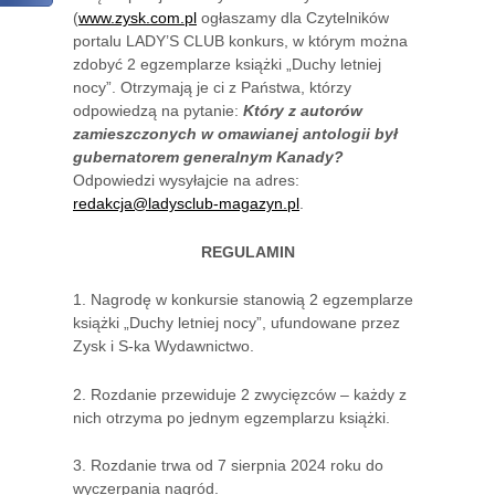
(
www.zysk.com.pl
ogłaszamy dla Czytelników
portalu LADY’S CLUB konkurs, w którym można
zdobyć 2 egzemplarze książki „Duchy letniej
nocy”. Otrzymają je ci z Państwa, którzy
odpowiedzą na pytanie:
Który z autorów
zamieszczonych w omawianej antologii był
gubernatorem generalnym Kanady?
Odpowiedzi wysyłajcie na adres:
redakcja@ladysclub-magazyn.pl
.
REGULAMIN
1. Nagrodę w konkursie stanowią 2 egzemplarze
książki „Duchy letniej nocy”, ufundowane przez
Zysk i S-ka Wydawnictwo.
2. Rozdanie przewiduje 2 zwycięzców – każdy z
nich otrzyma po jednym egzemplarzu książki.
3. Rozdanie trwa od 7 sierpnia 2024 roku do
wyczerpania nagród.