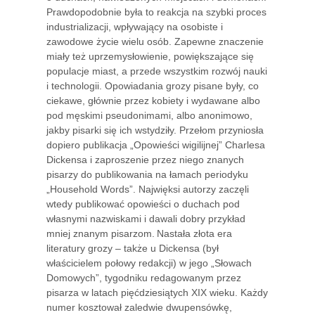
Prawdopodobnie była to reakcja na szybki proces
industrializacji, wpływający na osobiste i
zawodowe życie wielu osób. Zapewne znaczenie
miały też uprzemysłowienie, powiększające się
populacje miast, a przede wszystkim rozwój nauki
i technologii. Opowiadania grozy pisane były, co
ciekawe, głównie przez kobiety i wydawane albo
pod męskimi pseudonimami, albo anonimowo,
jakby pisarki się ich wstydziły. Przełom przyniosła
dopiero publikacja „Opowieści wigilijnej” Charlesa
Dickensa i zaproszenie przez niego znanych
pisarzy do publikowania na łamach periodyku
„Household Words”. Najwięksi autorzy zaczęli
wtedy publikować opowieści o duchach pod
własnymi nazwiskami i dawali dobry przykład
mniej znanym pisarzom. Nastała złota era
literatury grozy – także u Dickensa (był
właścicielem połowy redakcji) w jego „Słowach
Domowych”, tygodniku redagowanym przez
pisarza w latach pięćdziesiątych XIX wieku. Każdy
numer kosztował zaledwie dwupensówkę,