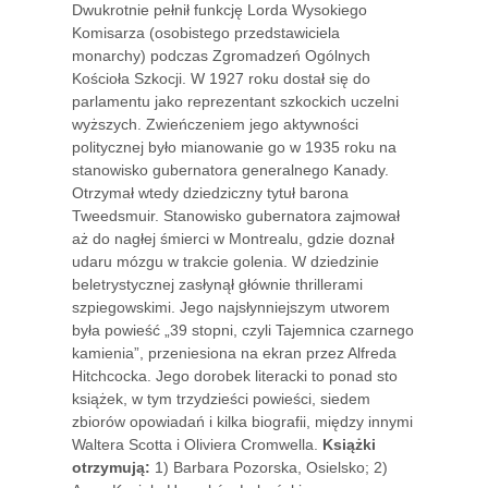
Dwukrotnie pełnił funkcję Lorda Wysokiego
Komisarza (osobistego przedstawiciela
monarchy) podczas Zgromadzeń Ogólnych
Kościoła Szkocji. W 1927 roku dostał się do
parlamentu jako reprezentant szkockich uczelni
wyższych. Zwieńczeniem jego aktywności
politycznej było mianowanie go w 1935 roku na
stanowisko gubernatora generalnego Kanady.
Otrzymał wtedy dziedziczny tytuł barona
Tweedsmuir. Stanowisko gubernatora zajmował
aż do nagłej śmierci w Montrealu, gdzie doznał
udaru mózgu w trakcie golenia. W dziedzinie
beletrystycznej zasłynął głównie thrillerami
szpiegowskimi. Jego najsłynniejszym utworem
była powieść „39 stopni, czyli Tajemnica czarnego
kamienia”, przeniesiona na ekran przez Alfreda
Hitchcocka. Jego dorobek literacki to ponad sto
książek, w tym trzydzieści powieści, siedem
zbiorów opowiadań i kilka biografii, między innymi
Waltera Scotta i Oliviera Cromwella.
Książki
otrzymują:
1) Barbara Pozorska, Osielsko; 2)