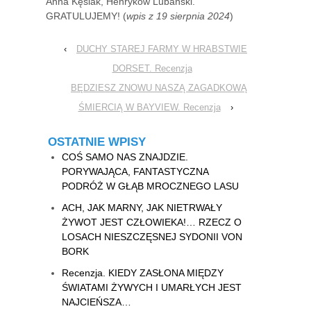
Anna Kęsiak, Henryków Lubański.
GRATULUJEMY! (
wpis z 19 sierpnia 2024
)
‹
DUCHY STAREJ FARMY W HRABSTWIE
DORSET. Recenzja
BĘDZIESZ ZNOWU NASZĄ ZAGADKOWĄ
ŚMIERCIĄ W BAYVIEW. Recenzja
›
OSTATNIE WPISY
COŚ SAMO NAS ZNAJDZIE.
PORYWAJĄCA, FANTASTYCZNA
PODRÓŻ W GŁĄB MROCZNEGO LASU
ACH, JAK MARNY, JAK NIETRWAŁY
ŻYWOT JEST CZŁOWIEKA!… RZECZ O
LOSACH NIESZCZĘSNEJ SYDONII VON
BORK
Recenzja. KIEDY ZASŁONA MIĘDZY
ŚWIATAMI ŻYWYCH I UMARŁYCH JEST
NAJCIEŃSZA…