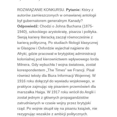
ROZWIĄZANIE KONKURSU.
Pytanie:
Który z
autorów zamieszczonych w omawianej antologii
był gubernatorem generalnym Kanady?
Odpowiedź
:
Chodzi o Johna Buchana (1875-
1940), szkockiego arystokratę, pisarza i polityka.
Swoją karierę literacką zaczął równocześnie z
karierą polityczną. Po studiach filologii klasycznej
w Glasgow i Oxfordzie wyjechał najpierw do
Afryki, gdzie pracował w brytyjskiej administracji
kolonialnej pod kierownictwem wpływowego lorda
Milnera. Gdy wybuchła I wojna światowa, został
korespondentem „The Times” we Francji. Pisał
również teksty dla Biura Informacji Wojennej. W
1916 roku dołączył do wywiadu wojskowego, w
praktyce zajmując się pisaniem przemówień dla
marszałka Haiga. W 1917 roku wrócił do Anglii i
został jednym z głównych propagandzistów
zatrudnianych w czasie wojny przez brytyjski
rząd. Po wojnie skupił się na pisaniu książek, nie
rezygnując wszakże z ambicji politycznych.