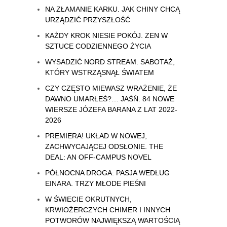
NA ZŁAMANIE KARKU. JAK CHINY CHCĄ
URZĄDZIĆ PRZYSZŁOŚĆ
KAŻDY KROK NIESIE POKÓJ. ZEN W
SZTUCE CODZIENNEGO ŻYCIA
WYSADZIĆ NORD STREAM. SABOTAŻ,
KTÓRY WSTRZĄSNĄŁ ŚWIATEM
CZY CZĘSTO MIEWASZ WRAŻENIE, ŻE
DAWNO UMARŁEŚ?… JAŚŃ. 84 NOWE
WIERSZE JÓZEFA BARANA Z LAT 2022-
2026
PREMIERA! UKŁAD W NOWEJ,
ZACHWYCAJĄCEJ ODSŁONIE. THE
DEAL: AN OFF-CAMPUS NOVEL
PÓŁNOCNA DROGA: PASJA WEDŁUG
EINARA. TRZY MŁODE PIEŚNI
W ŚWIECIE OKRUTNYCH,
KRWIOŻERCZYCH CHIMER I INNYCH
POTWORÓW NAJWIĘKSZĄ WARTOŚCIĄ