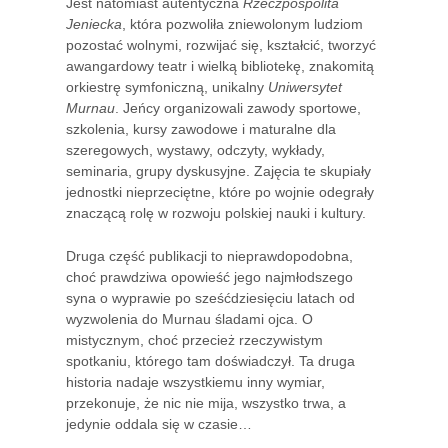
Jest natomiast autentyczna
Rzeczpospolita
Jeniecka
, która pozwoliła zniewolonym ludziom
pozostać wolnymi, rozwijać się, kształcić, tworzyć
awangardowy teatr i wielką bibliotekę, znakomitą
orkiestrę symfoniczną, unikalny
Uniwersytet
Murnau
. Jeńcy organizowali zawody sportowe,
szkolenia, kursy zawodowe i maturalne dla
szeregowych, wystawy, odczyty, wykłady,
seminaria, grupy dyskusyjne. Zajęcia te skupiały
jednostki nieprzeciętne, które po wojnie odegrały
znaczącą rolę w rozwoju polskiej nauki i kultury.
Druga część publikacji to nieprawdopodobna,
choć prawdziwa opowieść jego najmłodszego
syna o wyprawie po sześćdziesięciu latach od
wyzwolenia do Murnau śladami ojca. O
mistycznym, choć przecież rzeczywistym
spotkaniu, którego tam doświadczył. Ta druga
historia nadaje wszystkiemu inny wymiar,
przekonuje, że nic nie mija, wszystko trwa, a
jedynie oddala się w czasie…