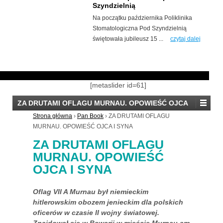
Szyndzielnią
Na początku października Poliklinika
Stomatologiczna Pod Szyndzielnią
świętowała jubileusz 15 ...
czytaj dalej
[metaslider id=61]
ZA DRUTAMI OFLAGU MURNAU. OPOWIEŚĆ OJCA
I SYNA
Strona główna
›
Pan Book
›
ZA DRUTAMI OFLAGU
MURNAU. OPOWIEŚĆ OJCA I SYNA
ZA DRUTAMI OFLAGU
MURNAU. OPOWIEŚĆ
OJCA I SYNA
Oflag VII A Murnau był niemieckim
hitlerowskim obozem jenieckim dla polskich
oficerów w czasie II wojny światowej.
Znajdował się w Bawarii w mieście Murnau am