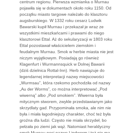
centrum regionu. Pierwsza wzmianka o Murnau
pojawiła się w dokumentach około roku 1150. Od
początku miasto targowe należało do klasztoru
augsburskiego. W 1332 roku cesarz Ludwik
Bawarski kupił Murnau i przekazał je wraz ze
wszystkimi mieszkańcami i prawami do niego
klasztorowi Ettal. Aż do sekularyzacji w 1803 roku
Ettal pozostawał właścicielem ziemskim i
feudalnym Murnau. Smok w herbie miasta nie jest
niczym wyjątkowym. Posiadają go również
Klagenfurt i Wurmannsquick w Dolnej Bawarii
(dziś dzielnica Rottal-Inn). Herb nawiązuje do
legendarnej interpretacji nazwy miejscowości
„Wurmsau”, która rzekomo pochodziła od nazwy
„Au der Worms”, co można interpretować „Pod
wiwerną” albo „Pod smokiem”. Wiwerna była
mitycznym stworem, zwykle przedstawianym jako
skrzydlaty gad. Przypominała smoka, ale nim nie
była i miała łagodniejszy charakter, choć też była
groźna dla ludzi. Często nie miała skrzydeł, bo
pełzała po ziemi jak wąż. Natomiast heraldyczny
smok Murnau nosi nazwę Lindworm i też nie ma