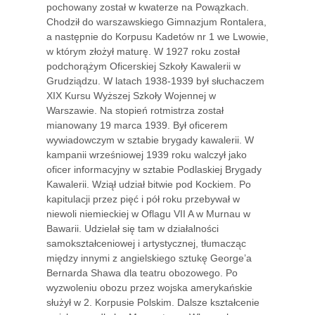
pochowany został w kwaterze na Powązkach.
Chodził do warszawskiego Gimnazjum Rontalera,
a następnie do Korpusu Kadetów nr 1 we Lwowie,
w którym złożył maturę. W 1927 roku został
podchorążym Oficerskiej Szkoły Kawalerii w
Grudziądzu. W latach 1938-1939 był słuchaczem
XIX Kursu Wyższej Szkoły Wojennej w
Warszawie. Na stopień rotmistrza został
mianowany 19 marca 1939. Był oficerem
wywiadowczym w sztabie brygady kawalerii. W
kampanii wrześniowej 1939 roku walczył jako
oficer informacyjny w sztabie Podlaskiej Brygady
Kawalerii. Wziął udział bitwie pod Kockiem. Po
kapitulacji przez pięć i pół roku przebywał w
niewoli niemieckiej w Oflagu VII A w Murnau w
Bawarii. Udzielał się tam w działalności
samokształceniowej i artystycznej, tłumacząc
między innymi z angielskiego sztukę George’a
Bernarda Shawa dla teatru obozowego. Po
wyzwoleniu obozu przez wojska amerykańskie
służył w 2. Korpusie Polskim. Dalsze kształcenie