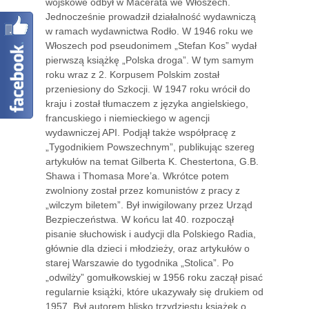
wojskowe odbył w Macerata we Włoszech.
Jednocześnie prowadził działalność wydawniczą
w ramach wydawnictwa Rodło. W 1946 roku we
Włoszech pod pseudonimem „Stefan Kos” wydał
pierwszą książkę „Polska droga”. W tym samym
roku wraz z 2. Korpusem Polskim został
przeniesiony do Szkocji. W 1947 roku wrócił do
kraju i został tłumaczem z języka angielskiego,
francuskiego i niemieckiego w agencji
wydawniczej API. Podjął także współpracę z
„Tygodnikiem Powszechnym”, publikując szereg
artykułów na temat Gilberta K. Chestertona, G.B.
Shawa i Thomasa More’a. Wkrótce potem
zwolniony został przez komunistów z pracy z
„wilczym biletem”. Był inwigilowany przez Urząd
Bezpieczeństwa. W końcu lat 40. rozpoczął
pisanie słuchowisk i audycji dla Polskiego Radia,
głównie dla dzieci i młodzieży, oraz artykułów o
starej Warszawie do tygodnika „Stolica”. Po
„odwilży” gomułkowskiej w 1956 roku zaczął pisać
regularnie książki, które ukazywały się drukiem od
1957. Był autorem blisko trzydziestu książek o