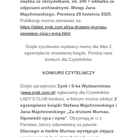
miękka ze skrzydełkami, str. 240 + wkładka ze
zdjęciami archiwalnymi. Wstęp Jana
Majchrowskiego. Premiera 29 kwietnia 2025.
Publikację można zamawiać na
https://sklep.zysk.com.pl/za-drutami-murnau-
opowiesc-ojca-i-syna.html
.
Dzięki życzliwości wydawcy mamy dla Was 2
egzemplarze omawianej książki. Poniżej nasz
konkurs dla Czytelników.
KONKURS CZYTELNICZY
Dzięki uprzejmości
Zysk i S-ka Wydawnictwa
(
www.zysk.com.pl
) ogłaszamy dla Czytelników
LADY’S CLUB konkurs, w którym można zdobyć
2
egzemplarze książki
Stefana Majchrowskiego i
Jana Majchrowskiego „Za drutami Murnau.
Opowieść ojca i syna”
. Otrzymają je ci z
Państwa, którzy odpowiedzą na pytanie:
Dlaczego w herbie Murnau występuje ziejący