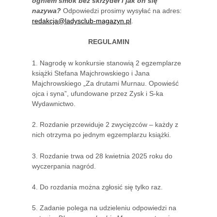
ogniem smok bez skrzydeł i jak on się
nazywa?
Odpowiedzi prosimy wysyłać na adres:
redakcja@ladysclub-magazyn.pl
.
REGULAMIN
1. Nagrodę w konkursie stanowią 2 egzemplarze
książki Stefana Majchrowskiego i Jana
Majchrowskiego „Za drutami Murnau. Opowieść
ojca i syna”, ufundowane przez Zysk i S-ka
Wydawnictwo.
2. Rozdanie przewiduje 2 zwycięzców – każdy z
nich otrzyma po jednym egzemplarzu książki.
3. Rozdanie trwa od 28 kwietnia 2025 roku do
wyczerpania nagród.
4. Do rozdania można zgłosić się tylko raz.
5. Zadanie polega na udzieleniu odpowiedzi na