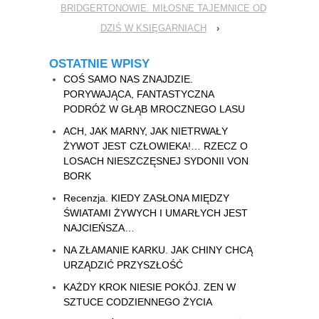
BRIDGERTONOWIE. MIŁOSNE TAJEMNICE OD
DZIŚ W KSIĘGARNIACH
›
OSTATNIE WPISY
COŚ SAMO NAS ZNAJDZIE.
PORYWAJĄCA, FANTASTYCZNA
PODRÓŻ W GŁĄB MROCZNEGO LASU
ACH, JAK MARNY, JAK NIETRWAŁY
ŻYWOT JEST CZŁOWIEKA!… RZECZ O
LOSACH NIESZCZĘSNEJ SYDONII VON
BORK
Recenzja. KIEDY ZASŁONA MIĘDZY
ŚWIATAMI ŻYWYCH I UMARŁYCH JEST
NAJCIEŃSZA…
NA ZŁAMANIE KARKU. JAK CHINY CHCĄ
URZĄDZIĆ PRZYSZŁOŚĆ
KAŻDY KROK NIESIE POKÓJ. ZEN W
SZTUCE CODZIENNEGO ŻYCIA