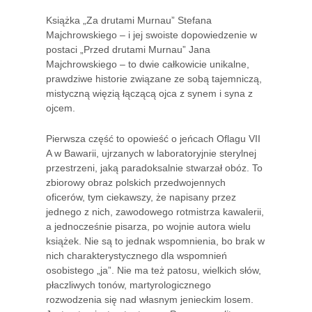
Książka „Za drutami Murnau” Stefana
Majchrowskiego – i jej swoiste dopowiedzenie w
postaci „Przed drutami Murnau” Jana
Majchrowskiego – to dwie całkowicie unikalne,
prawdziwe historie związane ze sobą tajemniczą,
mistyczną więzią łączącą ojca z synem i syna z
ojcem.
Pierwsza część to opowieść o jeńcach Oflagu VII
A w Bawarii, ujrzanych w laboratoryjnie sterylnej
przestrzeni, jaką paradoksalnie stwarzał obóz. To
zbiorowy obraz polskich przedwojennych
oficerów, tym ciekawszy, że napisany przez
jednego z nich, zawodowego rotmistrza kawalerii,
a jednocześnie pisarza, po wojnie autora wielu
książek. Nie są to jednak wspomnienia, bo brak w
nich charakterystycznego dla wspomnień
osobistego „ja”. Nie ma też patosu, wielkich słów,
płaczliwych tonów, martyrologicznego
rozwodzenia się nad własnym jenieckim losem.