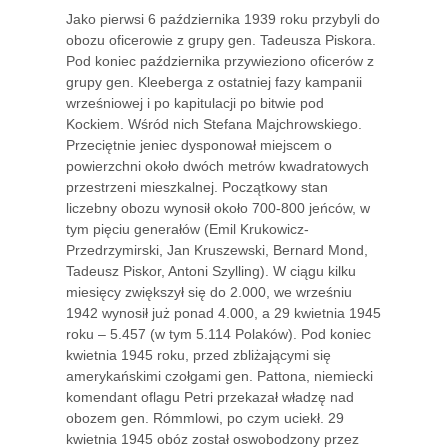
Jako pierwsi 6 października 1939 roku przybyli do
obozu oficerowie z grupy gen. Tadeusza Piskora.
Pod koniec października przywieziono oficerów z
grupy gen. Kleeberga z ostatniej fazy kampanii
wrześniowej i po kapitulacji po bitwie pod
Kockiem. Wśród nich Stefana Majchrowskiego.
Przeciętnie jeniec dysponował miejscem o
powierzchni około dwóch metrów kwadratowych
przestrzeni mieszkalnej. Początkowy stan
liczebny obozu wynosił około 700-800 jeńców, w
tym pięciu generałów (Emil Krukowicz-
Przedrzymirski, Jan Kruszewski, Bernard Mond,
Tadeusz Piskor, Antoni Szylling). W ciągu kilku
miesięcy zwiększył się do 2.000, we wrześniu
1942 wynosił już ponad 4.000, a 29 kwietnia 1945
roku – 5.457 (w tym 5.114 Polaków). Pod koniec
kwietnia 1945 roku, przed zbliżającymi się
amerykańskimi czołgami gen. Pattona, niemiecki
komendant oflagu Petri przekazał władzę nad
obozem gen. Rómmlowi, po czym uciekł. 29
kwietnia 1945 obóz został oswobodzony przez