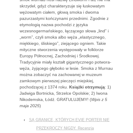
skrzydeł, gdyż charakteryzuje się łuskowatym
wężowatym ciałem, głową smoka i dwoma
pazurzastymi kończynami przednimi. Zgodnie z
etymologią nazwa pochodzi z języka
wczesnogermańskiego, łączącego słowa „lind” i
„worm”, czyli smoka albo węża „elastycznego,
miękkiego, śliskiego”, ziejącego ogniem. Takie
mityczne stworzenia występowały w folklorze
Europy Północnej, Zachodniej i Środkowej.
Tradycyjnie miały kształt gigantycznego potwora-
węża, żyjącego głęboko w lesie. Smoka z Murnau
można zobaczyć na zachowanej w muzeum
zamkowym pierwszej pieczęci miejskiej,
pochodzącej z 1374 roku.
Książki otrzymują
: 1)
Jadwiga Bortnicka, Strzelce Opolskie; 2) Iwona
Nikodemska, Łódź. GRATULUJEMY! (
Wpis z 5
maja 2025
)
‹
SĄ GRANICE, KTÓRYCH EVIE PORTER NIE
PRZEKROCZY NIGDY. Recenzja