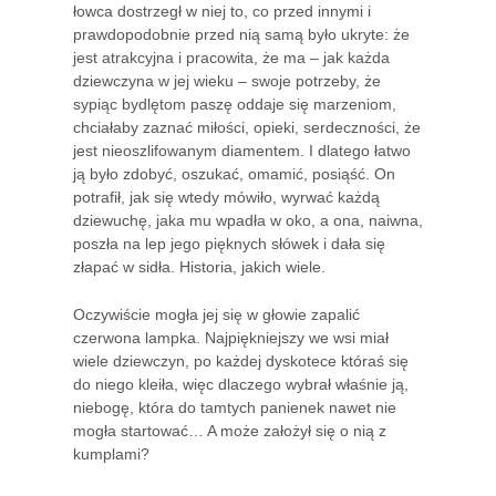
łowca dostrzegł w niej to, co przed innymi i
prawdopodobnie przed nią samą było ukryte: że
jest atrakcyjna i pracowita, że ma – jak każda
dziewczyna w jej wieku – swoje potrzeby, że
sypiąc bydlętom paszę oddaje się marzeniom,
chciałaby zaznać miłości, opieki, serdeczności, że
jest nieoszlifowanym diamentem. I dlatego łatwo
ją było zdobyć, oszukać, omamić, posiąść. On
potrafił, jak się wtedy mówiło, wyrwać każdą
dziewuchę, jaka mu wpadła w oko, a ona, naiwna,
poszła na lep jego pięknych słówek i dała się
złapać w sidła. Historia, jakich wiele.
Oczywiście mogła jej się w głowie zapalić
czerwona lampka. Najpiękniejszy we wsi miał
wiele dziewczyn, po każdej dyskotece któraś się
do niego kleiła, więc dlaczego wybrał właśnie ją,
niebogę, która do tamtych panienek nawet nie
mogła startować… A może założył się o nią z
kumplami?