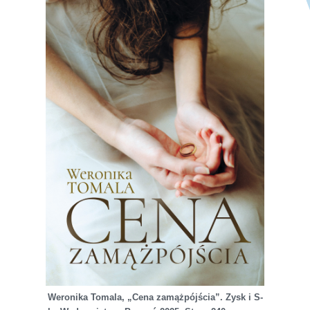
Weronika Tomala, „Cena zamążpójścia”. Zysk i S-