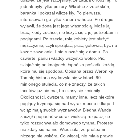
jednak były tylko pozory. Wkrótce zrzucił skórę
baranka i pokazał wilcze kły. Po pierwsze,
interesowała go tylko kariera w hucie. Po drugie,
wyjawił, że żona jest jego własnością. Może ją
brać, kiedy zechce, nie liczyć się z jej potrzebami i
poglądami. Po trzecie, rolą kobiety jest służyć
mężczyźnie, czyli sprzątać, prać, gotować, być na
każde zawołanie. I nie ruszać się z domu. Po
czwarte, panu i władcy wszystko wolno. Pić,
szlajać się po knajpach, łapać za pośladki każdą,
która mu się spodoba. Opisana przez Weronikę
Tomalę historia wydarzyła się w latach 90.
minionego stulecia, co nie znaczy, że takich
facetów już nie ma, bo czasy się zmieniły.
Okoliczności, owszem, mamy inne, lecz niektóre
poglądy trzymają się nad wyraz mocno i długo. I
wciąż mają swoich wyznawców. Biedna Wanda
zaczęła popadać w coraz większą rozpacz, co
tylko rozzuchwalało domowego tyrana. Protesty
nie zdały się na nic. Wiedziała, że prośbami
niczego nie wskóra. Co więcej, nie miała prawie