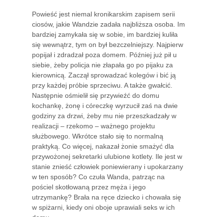
Powieść jest niemal kronikarskim zapisem serii
ciosów, jakie Wandzie zadała najbliższa osoba. Im
bardziej zamykała się w sobie, im bardziej kuliła
się wewnątrz, tym on był bezczelniejszy. Najpierw
popijał i zdradzał poza domem. Później już pił u
siebie, żeby policja nie złapała go po pijaku za
kierownicą. Zaczął sprowadzać kolegów i bić ją
przy każdej próbie sprzeciwu. A także gwałcić.
Następnie ośmielił się przywieźć do domu
kochankę, żonę i córeczkę wyrzucił zaś na dwie
godziny za drzwi, żeby mu nie przeszkadzały w
realizacji – rzekomo – ważnego projektu
służbowego. Wkrótce stało się to normalną
praktyką. Co więcej, nakazał żonie smażyć dla
przywożonej sekretarki ulubione kotlety. Ile jest w
stanie znieść człowiek poniewierany i upokarzany
w ten sposób? Co czuła Wanda, patrząc na
pościel skotłowaną przez męża i jego
utrzymankę? Brała na ręce dziecko i chowała się
w spiżarni, kiedy oni oboje uprawiali seks w ich