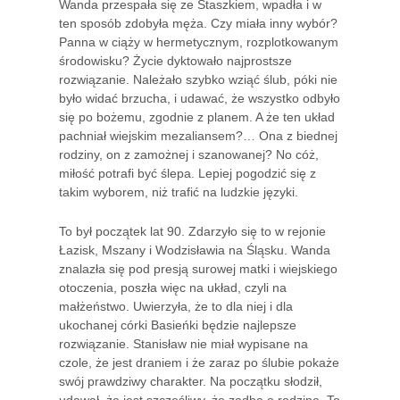
Wanda przespała się ze Staszkiem, wpadła i w
ten sposób zdobyła męża. Czy miała inny wybór?
Panna w ciąży w hermetycznym, rozplotkowanym
środowisku? Życie dyktowało najprostsze
rozwiązanie. Należało szybko wziąć ślub, póki nie
było widać brzucha, i udawać, że wszystko odbyło
się po bożemu, zgodnie z planem. A że ten układ
pachniał wiejskim mezaliansem?… Ona z biednej
rodziny, on z zamożnej i szanowanej? No cóż,
miłość potrafi być ślepa. Lepiej pogodzić się z
takim wyborem, niż trafić na ludzkie języki.
To był początek lat 90. Zdarzyło się to w rejonie
Łazisk, Mszany i Wodzisławia na Śląsku. Wanda
znalazła się pod presją surowej matki i wiejskiego
otoczenia, poszła więc na układ, czyli na
małżeństwo. Uwierzyła, że to dla niej i dla
ukochanej córki Basieńki będzie najlepsze
rozwiązanie. Stanisław nie miał wypisane na
czole, że jest draniem i że zaraz po ślubie pokaże
swój prawdziwy charakter. Na początku słodził,
udawał, że jest szczęśliwy, że zadba o rodzinę. To