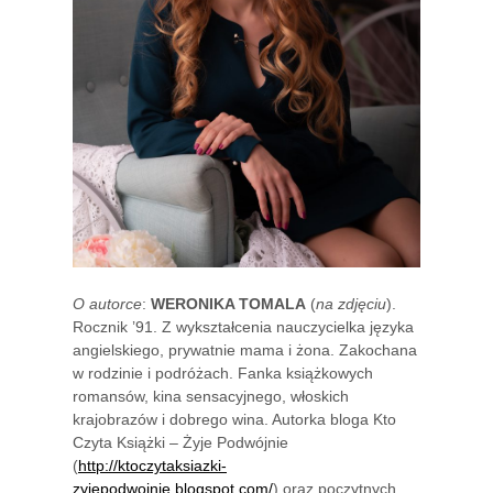
O autorce
:
WERONIKA TOMALA
(
na zdjęciu
).
Rocznik ’91. Z wykształcenia nauczycielka języka
angielskiego, prywatnie mama i żona. Zakochana
w rodzinie i podróżach. Fanka książkowych
romansów, kina sensacyjnego, włoskich
krajobrazów i dobrego wina. Autorka bloga Kto
Czyta Książki – Żyje Podwójnie
(
http://ktoczytaksiazki-
zyjepodwojnie.blogspot.com/
) oraz poczytnych