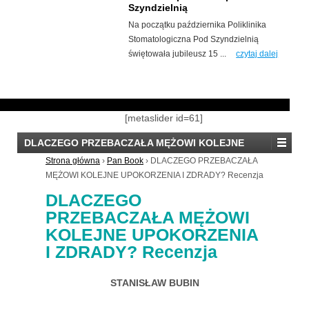
Szyndzielnią
Na początku października Poliklinika
Stomatologiczna Pod Szyndzielnią
świętowała jubileusz 15 ...
czytaj dalej
[metaslider id=61]
DLACZEGO PRZEBACZAŁA MĘŻOWI KOLEJNE
UPOKORZENIA I ZDRADY? Recenzja
Strona główna
›
Pan Book
›
DLACZEGO PRZEBACZAŁA
MĘŻOWI KOLEJNE UPOKORZENIA I ZDRADY? Recenzja
DLACZEGO
PRZEBACZAŁA MĘŻOWI
KOLEJNE UPOKORZENIA
I ZDRADY? Recenzja
STANISŁAW BUBIN