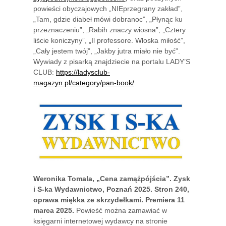
powieści obyczajowych „NIEprzegrany zakład”,
„Tam, gdzie diabeł mówi dobranoc”, „Płynąc ku
przeznaczeniu”, „Rabih znaczy wiosna”, „Cztery
liście koniczyny”, „Il professore. Włoska miłość”,
„Cały jestem twój”, „Jakby jutra miało nie być”.
Wywiady z pisarką znajdziecie na portalu LADY’S
CLUB:
https://ladysclub-
magazyn.pl/category/pan-book/
.
Weronika Tomala, „Cena zamążpójścia”. Zysk
i S-ka Wydawnictwo, Poznań 2025. Stron 240,
oprawa miękka ze skrzydełkami. Premiera 11
marca 2025.
Powieść można zamawiać w
księgarni internetowej wydawcy na stronie