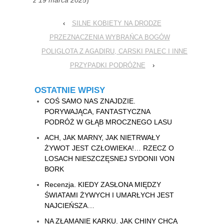
‹
SILNE KOBIETY NA DRODZE
PRZEZNACZENIA WYBRAŃCA BOGÓW
POLIGLOTA Z AGADIRU, CARSKI PALEC I INNE
PRZYPADKI PODRÓŻNE
›
OSTATNIE WPISY
COŚ SAMO NAS ZNAJDZIE.
PORYWAJĄCA, FANTASTYCZNA
PODRÓŻ W GŁĄB MROCZNEGO LASU
ACH, JAK MARNY, JAK NIETRWAŁY
ŻYWOT JEST CZŁOWIEKA!… RZECZ O
LOSACH NIESZCZĘSNEJ SYDONII VON
BORK
Recenzja. KIEDY ZASŁONA MIĘDZY
ŚWIATAMI ŻYWYCH I UMARŁYCH JEST
NAJCIEŃSZA…
NA ZŁAMANIE KARKU. JAK CHINY CHCĄ