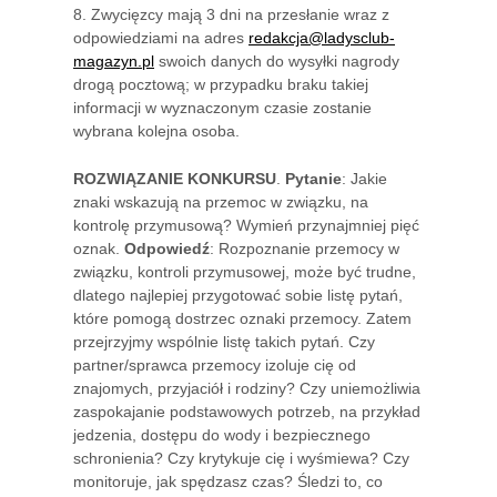
8. Zwycięzcy mają 3 dni na przesłanie wraz z
odpowiedziami na adres
redakcja@ladysclub-
magazyn.pl
swoich danych do wysyłki nagrody
drogą pocztową; w przypadku braku takiej
informacji w wyznaczonym czasie zostanie
wybrana kolejna osoba.
ROZWIĄZANIE KONKURSU
.
Pytanie
: Jakie
znaki wskazują na przemoc w związku, na
kontrolę przymusową? Wymień przynajmniej pięć
oznak.
Odpowiedź
: Rozpoznanie przemocy w
związku, kontroli przymusowej, może być trudne,
dlatego najlepiej przygotować sobie listę pytań,
które pomogą dostrzec oznaki przemocy. Zatem
przejrzyjmy wspólnie listę takich pytań. Czy
partner/sprawca przemocy izoluje cię od
znajomych, przyjaciół i rodziny? Czy uniemożliwia
zaspokajanie podstawowych potrzeb, na przykład
jedzenia, dostępu do wody i bezpiecznego
schronienia? Czy krytykuje cię i wyśmiewa? Czy
monitoruje, jak spędzasz czas? Śledzi to, co