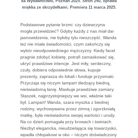
ka Wydawnictwo, Poznań 2025. Stron 240, oprawa
miękka ze skrzydełkami. Premiera 11 marca 2025.
Podstawowe pytanie brzmi: czy dziewczyna
mogła przewidzieć? Gdyby każdy z nas miał dar
jasnowidzenia, nie byłoby tylu nieszczęść. Wanda
też nie miała świadomości, czym zakończy się
wybór nieodpowiedniego mężczyzny. Kiedy facet
pragnie zdobyć kobietę, potrafi zamaskować się,
ukryć prawdziwe intencje. Jest miły, serdeczny,
czuły, dobiera odpowiednie słowa, kupuje
prezenty, zaprasza do lokali i funduje przysmaki.
Przyczaja się niczym lampart śledzący biedną,
nieświadomą łanię. Maskuje prawdziwe zamiary.
Staszek, najprzystojniejszy we wsi, właśnie taki
był. Lampart! Wanda, szara myszka z biednej
rodziny, wychowywana przez zimną i zgorzkniałą
matkę, była nieświadoma swojej wartości i urody.
Na co dzień pomagała przy krowach i świniach.
Niezbyt elegancka, nieudzielająca się towarzysko,
wpadła chłopakowi w oko – niczym doświadczony