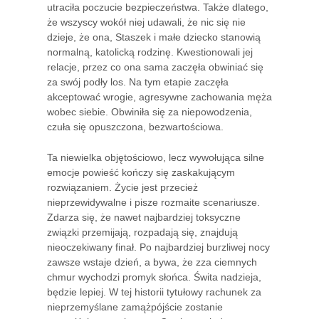
utraciła poczucie bezpieczeństwa. Także dlatego,
że wszyscy wokół niej udawali, że nic się nie
dzieje, że ona, Staszek i małe dziecko stanowią
normalną, katolicką rodzinę. Kwestionowali jej
relacje, przez co ona sama zaczęła obwiniać się
za swój podły los. Na tym etapie zaczęła
akceptować wrogie, agresywne zachowania męża
wobec siebie. Obwiniła się za niepowodzenia,
czuła się opuszczona, bezwartościowa.
Ta niewielka objętościowo, lecz wywołująca silne
emocje powieść kończy się zaskakującym
rozwiązaniem. Życie jest przecież
nieprzewidywalne i pisze rozmaite scenariusze.
Zdarza się, że nawet najbardziej toksyczne
związki przemijają, rozpadają się, znajdują
nieoczekiwany finał. Po najbardziej burzliwej nocy
zawsze wstaje dzień, a bywa, że zza ciemnych
chmur wychodzi promyk słońca. Świta nadzieja,
będzie lepiej. W tej historii tytułowy rachunek za
nieprzemyślane zamążpójście zostanie