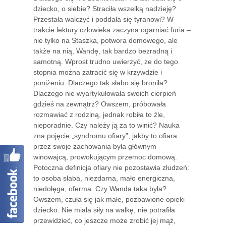
dziecko, o siebie? Straciła wszelką nadzieję?
Przestała walczyć i poddała się tyranowi? W
trakcie lektury człowieka zaczyna ogarniać furia –
nie tylko na Staszka, potwora domowego, ale
także na nią, Wandę, tak bardzo bezradną i
samotną. Wprost trudno uwierzyć, że do tego
stopnia można zatracić się w krzywdzie i
poniżeniu. Dlaczego tak słabo się broniła?
Dlaczego nie wyartykułowała swoich cierpień
gdzieś na zewnątrz? Owszem, próbowała
rozmawiać z rodziną, jednak robiła to źle,
nieporadnie. Czy należy ją za to winić? Nauka
zna pojęcie „syndromu ofiary”, jakby to ofiara
przez swoje zachowania była głównym
winowajcą, prowokującym przemoc domową.
Potoczna definicja ofiary nie pozostawia złudzeń:
to osoba słaba, niezdarna, mało energiczna,
niedołęga, oferma. Czy Wanda taka była?
Owszem, czuła się jak małe, pozbawione opieki
dziecko. Nie miała siły na walkę, nie potrafiła
przewidzieć, co jeszcze może zrobić jej mąż,