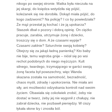
nikogo po swojej stronie. Matka była nieczuła na
jej skargi, do księdza wstydziła się pójść,
koleżanek się nie dorobiła. Dokąd miała pójść, do
kogo zadzwonić? Na policję? I co by powiedziała?
Że mąż przestał ją kochać i że ją upokarza?
Staszek dbał o pozory i dobrą opinię. On ciężko
pracuje, zarabia, utrzymuje żonę i dziecko,
troszczy się o dom. A że czasami wypije?
Czasami zaklnie? Szturchnie swoją kobietę?
Obejrzy się za jakąś ładną panienką? Kto baby
nie bije, temu wątroba gnije – niósł się po wsi
rechot podobnych do niego mężczyzn. Kult
silnego, twardego, trzymającego w garści swoją
żonę faceta był powszechny, więc Wanda
skazana została na samotność, bezradność,
chaos myśli, zdradę i upokorzenia. Nie miała ani
siły, ani możliwości odzyskania kontroli nad swoim
życiem. Obawiała się cokolwiek zrobić, żeby nie
dostać w twarz, żeby jej nie wygonił z chałupy, nie
zabrał dziecka, nie pozbawił pieniędzy. W ciszy
łykała słone łzy i znosiła ból.