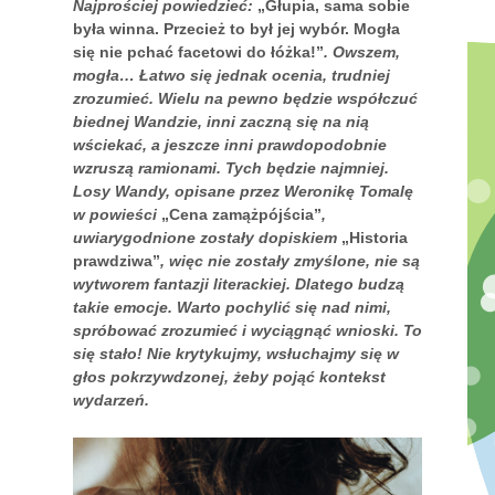
Najprościej powiedzieć:
„Głupia, sama sobie
była winna. Przecież to był jej wybór. Mogła
się nie pchać facetowi do łóżka!”
. Owszem,
mogła… Łatwo się jednak ocenia, trudniej
zrozumieć. Wielu na pewno będzie współczuć
biednej Wandzie, inni zaczną się na nią
wściekać, a jeszcze inni prawdopodobnie
wzruszą ramionami. Tych będzie najmniej.
Losy Wandy, opisane przez Weronikę Tomalę
w powieści
„Cena zamążpójścia”
,
uwiarygodnione zostały dopiskiem
„Historia
prawdziwa”
, więc nie zostały zmyślone, nie są
wytworem fantazji literackiej. Dlatego budzą
takie emocje. Warto pochylić się nad nimi,
spróbować zrozumieć i wyciągnąć wnioski. To
się stało! Nie krytykujmy, wsłuchajmy się w
głos pokrzywdzonej, żeby pojąć kontekst
wydarzeń.