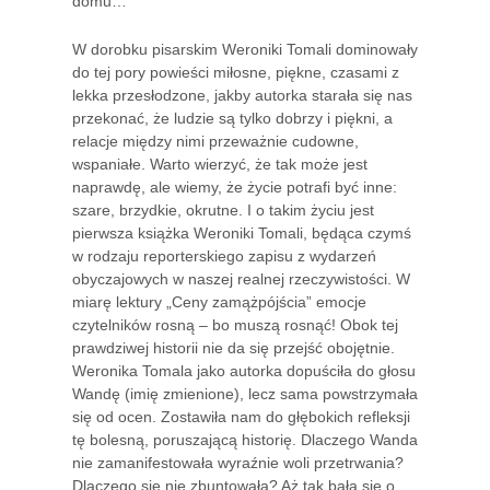
domu…
W dorobku pisarskim Weroniki Tomali dominowały
do tej pory powieści miłosne, piękne, czasami z
lekka przesłodzone, jakby autorka starała się nas
przekonać, że ludzie są tylko dobrzy i piękni, a
relacje między nimi przeważnie cudowne,
wspaniałe. Warto wierzyć, że tak może jest
naprawdę, ale wiemy, że życie potrafi być inne:
szare, brzydkie, okrutne. I o takim życiu jest
pierwsza książka Weroniki Tomali, będąca czymś
w rodzaju reporterskiego zapisu z wydarzeń
obyczajowych w naszej realnej rzeczywistości. W
miarę lektury „Ceny zamążpójścia” emocje
czytelników rosną – bo muszą rosnąć! Obok tej
prawdziwej historii nie da się przejść obojętnie.
Weronika Tomala jako autorka dopuściła do głosu
Wandę (imię zmienione), lecz sama powstrzymała
się od ocen. Zostawiła nam do głębokich refleksji
tę bolesną, poruszającą historię. Dlaczego Wanda
nie zamanifestowała wyraźnie woli przetrwania?
Dlaczego się nie zbuntowała? Aż tak bała się o