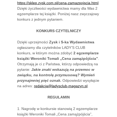
https://sklep.zysk.com.pl/cena-zamazpojscia.html
.
Dzięki życzliwości wydawnictwa mamy dla Was 2
egzemplarze tej książki. Poniżej nasz zwyczajowy
konkurs z jednym pytaniem.
KONKURS CZYTELNICZY
Dzięki uprzejmości
Zysk i S-ka Wydawnictwa
ogłaszamy dla czytelników LADY’S CLUB
konkurs, w którym można zdobyć
2 egzemplarze
książki Weroniki Tomali „Cena zamążpójścia”
.
Otrzymają je ci z Państwa, którzy odpowiedzą na
pytanie:
Jakie znaki wskazują na przemoc w
związku, na kontrolę przymusową? Wymień
przynajmniej pięć oznak.
Odpowiedzi wysyłajcie
na adres:
redakcja@ladysclub-magazyn.pl
.
REGULAMIN
1. Nagrodę w konkursie stanowią 2 egzemplarze
książki Weroniki Tomali „Cena zamążpójścia”,