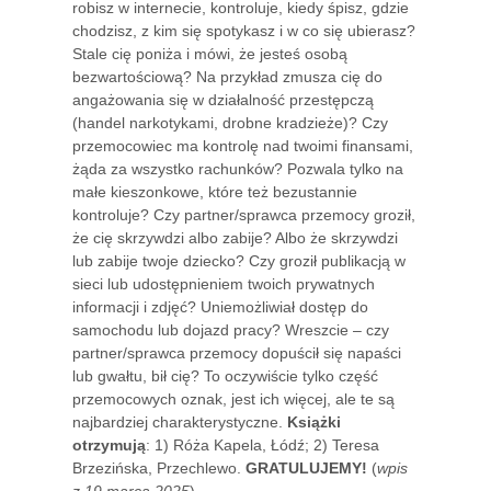
robisz w internecie, kontroluje, kiedy śpisz, gdzie
chodzisz, z kim się spotykasz i w co się ubierasz?
Stale cię poniża i mówi, że jesteś osobą
bezwartościową? Na przykład zmusza cię do
angażowania się w działalność przestępczą
(handel narkotykami, drobne kradzieże)? Czy
przemocowiec ma kontrolę nad twoimi finansami,
żąda za wszystko rachunków? Pozwala tylko na
małe kieszonkowe, które też bezustannie
kontroluje? Czy partner/sprawca przemocy groził,
że cię skrzywdzi albo zabije? Albo że skrzywdzi
lub zabije twoje dziecko? Czy groził publikacją w
sieci lub udostępnieniem twoich prywatnych
informacji i zdjęć? Uniemożliwiał dostęp do
samochodu lub dojazd pracy? Wreszcie – czy
partner/sprawca przemocy dopuścił się napaści
lub gwałtu, bił cię? To oczywiście tylko część
przemocowych oznak, jest ich więcej, ale te są
najbardziej charakterystyczne.
Książki
otrzymują
: 1) Róża Kapela, Łódź; 2) Teresa
Brzezińska, Przechlewo.
GRATULUJEMY!
(
wpis
z 19 marca 2025
)