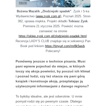
Bożena Mazalik „Złodziejski spadek”
. Zysk i S-ka
Wydawnictwo (
www.zysk.com.pl
), Poznań 2025. Stron
382, oprawa miękka. Projekt okładki
Tobiasz Zysk
.
Premiera 21 stycznia 2025. Powieść można
zamawiać na stronie
https://sklep.zysk.com.pl/zlodziejski-spadek.html
.
Recenzja LADY’S CLUB znajduje się w sekwencji Pan
Book pod linkiem
https://tinyurl.com/mr8k5wvb
.
Polecamy!
Pomówmy jeszcze o technice pisania. Musi
pani wpierw pojechać do miejsc, w których
toczy się akcja powieści, by poczuć ich klimat
i poznać ludzi, czy też otacza się pani górą
książek i konstruuje akcję, przeplatając ją
użytecznymi informacjami z danego regionu?
To byłoby idealne, ale jest odwrotnie. U mnie
pomysł rodzi się po pewnym czasie. Dlatego