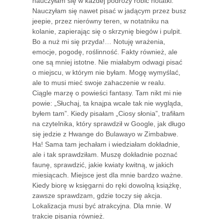
nauczyłam się w każdej podróży robić notatki.
Nauczyłam się nawet pisać w jadącym przez busz
jeepie, przez nierówny teren, w notatniku na
kolanie, zapierając się o skrzynię biegów i pulpit.
Bo a nuż mi się przyda!… Notuję wrażenia,
emocje, pogodę, roślinność. Fakty również, ale
one są mniej istotne. Nie miałabym odwagi pisać
o miejscu, w którym nie byłam. Mogę wymyślać,
ale to musi mieć swoje zahaczenie w realu.
Ciągle marzę o powieści fantasy. Tam nikt mi nie
powie: „Słuchaj, ta knajpa wcale tak nie wygląda,
byłem tam”. Kiedy pisałam „Ciosy słonia”, trafiłam
na czytelnika, który sprawdził w Google, jak długo
się jedzie z Hwange do Bulawayo w Zimbabwe.
Ha! Sama tam jechałam i wiedziałam dokładnie,
ale i tak sprawdziłam. Muszę dokładnie poznać
faunę, sprawdzić, jakie kwiaty kwitną, w jakich
miesiącach. Miejsce jest dla mnie bardzo ważne.
Kiedy biorę w księgarni do ręki dowolną książkę,
zawsze sprawdzam, gdzie toczy się akcja.
Lokalizacja musi być atrakcyjna. Dla mnie. W
trakcie pisania również.