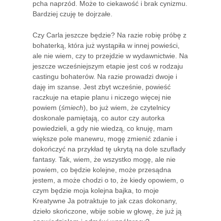
pcha naprzód. Może to ciekawość i brak cynizmu.
Bardziej czuję te dojrzałe.
Czy Carla jeszcze będzie? Na razie robię próbę z
bohaterką, która już wystąpiła w innej powieści,
ale nie wiem, czy to przejdzie w wydawnictwie. Na
jeszcze wcześniejszym etapie jest coś w rodzaju
castingu bohaterów. Na razie prowadzi dwoje i
daję im szanse. Jest zbyt wcześnie, powieść
raczkuje na etapie planu i niczego więcej nie
powiem (
śmiech
), bo już wiem, że czytelnicy
doskonale pamiętają, co autor czy autorka
powiedzieli, a gdy nie wiedzą, co knuję, mam
większe pole manewru, mogę zmienić zdanie i
dokończyć na przykład tę ukrytą na dole szuflady
fantasy. Tak, wiem, że wszystko mogę, ale nie
powiem, co będzie kolejne, może przesądna
jestem, a może chodzi o to, że kiedy opowiem, o
czym będzie moja kolejna bajka, to moje
Kreatywne Ja potraktuje to jak czas dokonany,
dzieło skończone, wbije sobie w głowę, że już ją