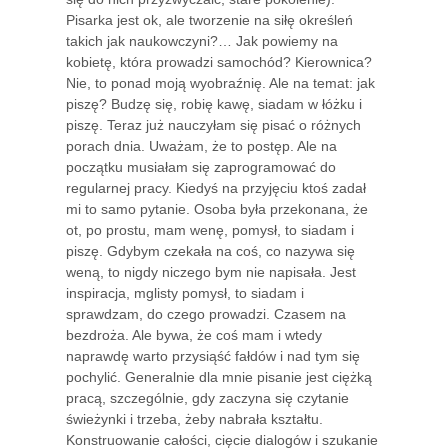
Pisarka jest ok, ale tworzenie na siłę określeń
takich jak naukowczyni?… Jak powiemy na
kobietę, która prowadzi samochód? Kierownica?
Nie, to ponad moją wyobraźnię. Ale na temat: jak
piszę? Budzę się, robię kawę, siadam w łóżku i
piszę. Teraz już nauczyłam się pisać o różnych
porach dnia. Uważam, że to postęp. Ale na
początku musiałam się zaprogramować do
regularnej pracy. Kiedyś na przyjęciu ktoś zadał
mi to samo pytanie. Osoba była przekonana, że
ot, po prostu, mam wenę, pomysł, to siadam i
piszę. Gdybym czekała na coś, co nazywa się
weną, to nigdy niczego bym nie napisała. Jest
inspiracja, mglisty pomysł, to siadam i
sprawdzam, do czego prowadzi. Czasem na
bezdroża. Ale bywa, że coś mam i wtedy
naprawdę warto przysiąść fałdów i nad tym się
pochylić. Generalnie dla mnie pisanie jest ciężką
pracą, szczególnie, gdy zaczyna się czytanie
świeżynki i trzeba, żeby nabrała kształtu.
Konstruowanie całości, cięcie dialogów i szukanie