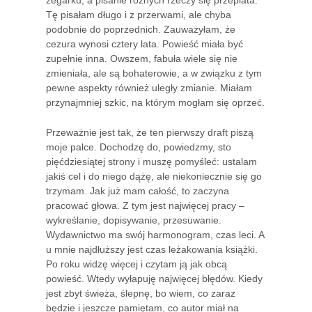
Tę pisałam długo i z przerwami, ale chyba
podobnie do poprzednich. Zauważyłam, że
cezura wynosi cztery lata. Powieść miała być
zupełnie inna. Owszem, fabuła wiele się nie
zmieniała, ale są bohaterowie, a w związku z tym
pewne aspekty również uległy zmianie. Miałam
przynajmniej szkic, na którym mogłam się oprzeć.
Przeważnie jest tak, że ten pierwszy draft piszą
moje palce. Dochodzę do, powiedzmy, sto
pięćdziesiątej strony i muszę pomyśleć: ustalam
jakiś cel i do niego dążę, ale niekoniecznie się go
trzymam. Jak już mam całość, to zaczyna
pracować głowa. Z tym jest najwięcej pracy –
wykreślanie, dopisywanie, przesuwanie.
Wydawnictwo ma swój harmonogram, czas leci. A
u mnie najdłuższy jest czas leżakowania książki.
Po roku widzę więcej i czytam ją jak obcą
powieść. Wtedy wyłapuję najwięcej błędów. Kiedy
jest zbyt świeża, ślepnę, bo wiem, co zaraz
będzie i jeszcze pamiętam, co autor miał na