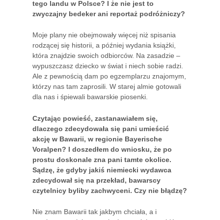
tego landu w Polsce? I że nie jest to
zwyczajny bedeker ani reportaż podróżniczy?
Moje plany nie obejmowały więcej niż spisania
rodzącej się historii, a później wydania książki,
która znajdzie swoich odbiorców. Na zasadzie –
wypuszczasz dziecko w świat i niech sobie radzi.
Ale z pewnością dam po egzemplarzu znajomym,
którzy nas tam zaprosili. W starej almie gotowali
dla nas i śpiewali bawarskie piosenki.
Czytając powieść, zastanawiałem się,
dlaczego zdecydowała się pani umieścić
akcję w Bawarii, w regionie Bayerische
Voralpen? I doszedłem do wniosku, że po
prostu doskonale zna pani tamte okolice.
Sądzę, że gdyby jakiś niemiecki wydawca
zdecydował się na przekład, bawarscy
czytelnicy byliby zachwyceni. Czy nie błądzę?
Nie znam Bawarii tak jakbym chciała, a i