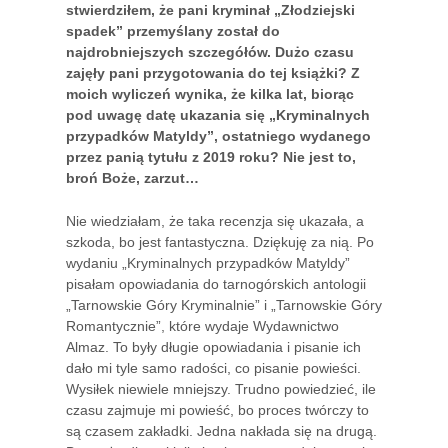
stwierdziłem, że pani kryminał „Złodziejski
spadek” przemyślany został do
najdrobniejszych szczegółów. Dużo czasu
zajęły pani przygotowania do tej książki? Z
moich wyliczeń wynika, że kilka lat, biorąc
pod uwagę datę ukazania się „Kryminalnych
przypadków Matyldy”, ostatniego wydanego
przez panią tytułu z 2019 roku? Nie jest to,
broń Boże, zarzut…
Nie wiedziałam, że taka recenzja się ukazała, a
szkoda, bo jest fantastyczna. Dziękuję za nią. Po
wydaniu „Kryminalnych przypadków Matyldy”
pisałam opowiadania do tarnogórskich antologii
„Tarnowskie Góry Kryminalnie” i „Tarnowskie Góry
Romantycznie”, które wydaje Wydawnictwo
Almaz. To były długie opowiadania i pisanie ich
dało mi tyle samo radości, co pisanie powieści.
Wysiłek niewiele mniejszy. Trudno powiedzieć, ile
czasu zajmuje mi powieść, bo proces twórczy to
są czasem zakładki. Jedna nakłada się na drugą.