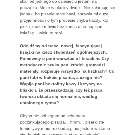
skali od jednego do dziesięciu jestem na
początku. Może w okolicy dwójki. Nie załamuję się
jednak, bo pisanie mnie bawi, sprawia mi dużą
przyjemność i o tym procesie chyba każdy, kto
pisze, może mówić bez końca albo napisać
książkę. I wielu to robi.
Odejdźmy od treści nowej, fascynującej
książki na rzecz stwierdzeń ogólniejszych.
Pomówmy o pani warsztacie literackim. Czy
metodycznie szuka pani źródeł, gromadzi
materiały, rozpisuje wszystko na fiszkach? Co
pani lubi w trakcie pisania, a czego nie?
Wypija pani hektolitry kawy i krzyczy na
bliskich, że przeszkadzają, czy też praca
twórcza układa się normalnie, według
ustalonego rytmu?
Chyba nie odbiegam od schematu
początkującego pisarza… hmm… pisarki (te
feminitywy mnie rozkładają, nie jestem w stanie
się do nich przyzwyczaić, stare pokolenie).