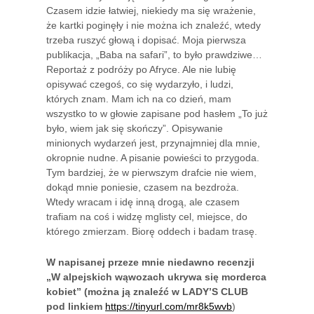
Czasem idzie łatwiej, niekiedy ma się wrażenie,
że kartki poginęły i nie można ich znaleźć, wtedy
trzeba ruszyć głową i dopisać. Moja pierwsza
publikacja, „Baba na safari”, to było prawdziwe…
Reportaż z podróży po Afryce. Ale nie lubię
opisywać czegoś, co się wydarzyło, i ludzi,
których znam. Mam ich na co dzień, mam
wszystko to w głowie zapisane pod hasłem „To już
było, wiem jak się skończy”. Opisywanie
minionych wydarzeń jest, przynajmniej dla mnie,
okropnie nudne. A pisanie powieści to przygoda.
Tym bardziej, że w pierwszym drafcie nie wiem,
dokąd mnie poniesie, czasem na bezdroża.
Wtedy wracam i idę inną drogą, ale czasem
trafiam na coś i widzę mglisty cel, miejsce, do
którego zmierzam. Biorę oddech i badam trasę.
W napisanej przeze mnie niedawno recenzji
„W alpejskich wąwozach ukrywa się morderca
kobiet” (można ją znaleźć w LADY’S CLUB
pod linkiem
https://tinyurl.com/mr8k5wvb
)