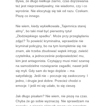
Bywa, że długo kiełkuje ziarno, czas dojrzewania
też jest nieprzewidywalny, nie wiadomo, czy i co
wyrośnie. Nie ekscytuję się tak od razu. Czekam.
Piszę co innego.
Nie wiem, kiedy wykiełkowała „Tajemnica starej
almy”, bo taki miał być pierwotny tytuł
„Złodziejskiego spadku”. Może przy przeglądaniu
zdjęć? To powieść kryminalna, wprawdzie nie
kryminał policyjny, bo na tym kompletnie się nie
znam, ale trzeba zbudować wątek intrygi, zwieść
czytelnika, a jednocześnie podpowiedzieć mu,
kim jest antagonista. Czytający musi mieć szansę
na samodzielne rozwiązanie zagadki, nawet jeśli
się myli. Gdy sam do tego dojdzie – ma
satysfakcję. Jeśli nie – poczuje się zaskoczony. I
jedno, i drugie jest dobre. Przecież chodzi o
emocje. I jeśli mi się udało, to się cieszę.
Jak długo pisałam? Nie wiem, nie piszę na czas.
Chyba że go sobie wyznaczę. Nie sprawdzam na
zegarku, a pisanie różnych rzeczy się przeplata.