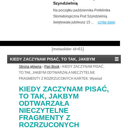
Szyndzielnią
Na początku października Poliklinika
Stomatologiczna Pod Szyndzielnią
świętowała jubileusz 15 ...
czytaj dalej
[metaslider id=61]
KIEDY ZACZYNAM PISAĆ, TO TAK, JAKBYM
ODTWARZAŁA NIECZYTELNE FRAGMENTY Z
Strona główna
›
Pan Book
›
KIEDY ZACZYNAM PISAĆ,
ROZRZUCONYCH KARTEK. Wywiad
TO TAK, JAKBYM ODTWARZAŁA NIECZYTELNE
FRAGMENTY Z ROZRZUCONYCH KARTEK. Wywiad
KIEDY ZACZYNAM PISAĆ,
TO TAK, JAKBYM
ODTWARZAŁA
NIECZYTELNE
FRAGMENTY Z
ROZRZUCONYCH