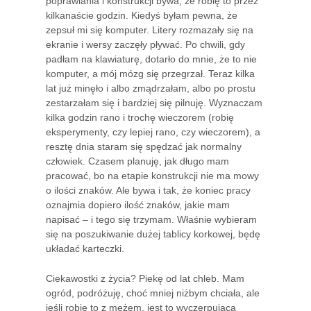
poprawiania i konstrukcji bywa, że robię to przez
kilkanaście godzin. Kiedyś byłam pewna, że
zepsuł mi się komputer. Litery rozmazały się na
ekranie i wersy zaczęły pływać. Po chwili, gdy
padłam na klawiaturę, dotarło do mnie, że to nie
komputer, a mój mózg się przegrzał. Teraz kilka
lat już minęło i albo zmądrzałam, albo po prostu
zestarzałam się i bardziej się pilnuję. Wyznaczam
kilka godzin rano i trochę wieczorem (robię
eksperymenty, czy lepiej rano, czy wieczorem), a
resztę dnia staram się spędzać jak normalny
człowiek. Czasem planuję, jak długo mam
pracować, bo na etapie konstrukcji nie ma mowy
o ilości znaków. Ale bywa i tak, że koniec pracy
oznajmia dopiero ilość znaków, jakie mam
napisać – i tego się trzymam. Właśnie wybieram
się na poszukiwanie dużej tablicy korkowej, będę
układać karteczki.
Ciekawostki z życia? Piekę od lat chleb. Mam
ogród, podróżuję, choć mniej niżbym chciała, ale
jeśli robię to z mężem, jest to wyczerpującą