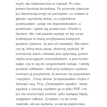
myśli, ale niekoniecznie to napisał. Po roku
jestem bardziej dociekliwa. Po przerwie (obecnie
już dwumiesięcznej) nie pamiętam, co miałam w
głowie i wyraźniej widzę, co czytelnikom
przekazałam, czego nie dopowiedziałam, a
powinnam, i gdzie się powtarzam. Chodzi o
dystans. Ale i tak pisanie wydaje mi się coraz
trudniejsze w miarę przybywania kolejnych
powieści (dobrze, że jest ich niewiele). Nie wiem,
czy tę, którą teraz piszę, skończę szybciej. W
momencie startu człowiek jest optymistą, potem
ciężko pracującym rzemieślnikiem, a pod koniec
wątpi, czy to się do czegokolwiek nadaje. I wtedy
powieść odkładam. Jeśli przy kolejnym czytaniu
oceniam ją pozytywnie, to jeszcze raz poprawiam
i wysyłam. „Ciosy słonia” przepisywałam chyba z
dziesięć razy. Przy „Złodziejskim spadku”, kiedy
zgodnie z umową czytałam go w pliku PDF i nic
już nie można było zmienić, tylko wyłapać błędy,
zwątpiłam całkiem. Zrobiłam, co do mnie
należało, ale po wydaniu, w wersji papierowej,