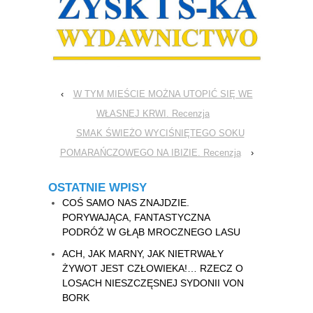
‹
W TYM MIEŚCIE MOŻNA UTOPIĆ SIĘ WE
WŁASNEJ KRWI. Recenzja
SMAK ŚWIEŻO WYCIŚNIĘTEGO SOKU
POMARAŃCZOWEGO NA IBIZIE. Recenzja
›
OSTATNIE WPISY
COŚ SAMO NAS ZNAJDZIE.
PORYWAJĄCA, FANTASTYCZNA
PODRÓŻ W GŁĄB MROCZNEGO LASU
ACH, JAK MARNY, JAK NIETRWAŁY
ŻYWOT JEST CZŁOWIEKA!… RZECZ O
LOSACH NIESZCZĘSNEJ SYDONII VON
BORK