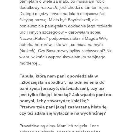
pamiętam o wiele za mało, bo musiałam robić
dodatkowy
research
, jeśli chodzi o tamten rejon.
Dlatego między innymi nadałam miejscowości
fikcyjną nazwę. Miało być Bayrischzell, ale
ponieważ nie pamiętałam dokładnie jego rozkładu
ulic i innych szczegółów – darowałam sobie.
Nazwę „Ratsel” podpowiedziała mi Magda Wilk,
autorka horrorów, i kto wie, co miała na myśli
(
śmiech
). Czy Bawarczycy byliby zachwyceni? Nie
wiem, w końcu wyprodukowałam im seryjnego
mordercę…
Fabuła, którą nam pani opowiedziała w
„Złodziejskim spadku”, ma odniesienia do
pani życia (przeżyć, doświadczeń), czy też
jest tylko fikcją literacką? Jak wpadła pani na
pomysł, żeby stworzyć tę książkę?
Przetworzyła pani jakąś zasłyszaną historię,
czy też zdała się wyłącznie na wyobraźnię?
Prawdziwe są almy. Mam ich zdjęcia. I one
opisane są wiernie. Łącznie z gadżetami na