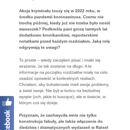
Akcja kryminału toczy się w 2022 roku, w
środku pandemii koronawirusa. Czemu nie
trochę później, kiedy już nie trzeba było nosić
maseczek? Podkreśla pani grozę tamtych lat
dodatkowo kronikarskimi, reporterskimi
notatkami przed każdym rozdziałem. Jaką rolę
odgrywają te uwagi?
To proste – wtedy zaczęłam pisać i miało się
wrażenie, że tak zostanie na długo. A te
informacje na początku rozdziałów miały na celu
osadzić opowieść w konkretnych realiach.
Chciałam, aby bohaterowie mieli swoje problemy,
a świat swoje. Nie byli w końcu na bezludnej
wyspie (och, jakie to kuszące), ale w świecie, w
którym coś się dzieje.
Przyznam, że zachwyciła mnie nie tylko
konstrukcja fabuły, ale także włączenie do
śledztwa i dramatycznych wydarzeń w Ratsel