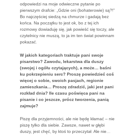
odpowiedzi na moje odwieczne pytanie po
pierwszym drafcie: „Gdzie oni (bohaterowie) są?!”
Bo najczęściej siedzą na chmurze i gadają bez
końca. Na początku to jest ok, bo z tej ich
rozmowy dowiaduję się, jak powieść się toczy, ale
czytelnicy nie muszą, to ja im ten świat powinnam
pokazać.
W jakich kategoriach traktuje pani swoje
pisarstwo? Zawodu, lekarstwa dla duszy
(swojej i ogółu czytających), a może… baśni
ku pokrzepieniu serc? Proszę powiedzieć coś
więcej o sobie, swoich pasjach, regionie
zamieszkania… Proszę zdradzić, jaki jest pani
rozkład dnia? Ile czasu poświęca pani na
pisanie i co jeszcze, prócz tworzenia, panią
zajmuje?
Piszę dla przyjemności, ale nie będę kłamać – nie
piszę tylko dla siebie. Zawsze, nawet w głębi
duszy, jest chęć, by ktoś to przeczytał. Ale nie…