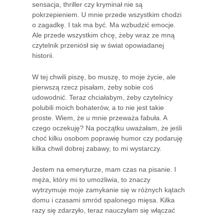
sensacja, thriller czy kryminał nie są
pokrzepieniem. U mnie przede wszystkim chodzi
o zagadkę. I tak ma być. Ma wzbudzić emocje.
Ale przede wszystkim chcę, żeby wraz ze mną
czytelnik przeniósł się w świat opowiadanej
historii.
W tej chwili piszę, bo muszę, to moje życie, ale
pierwszą rzecz pisałam, żeby sobie coś
udowodnić. Teraz chciałabym, żeby czytelnicy
polubili moich bohaterów, a to nie jest takie
proste. Wiem, że u mnie przeważa fabuła. A
czego oczekuję? Na początku uważałam, że jeśli
choć kilku osobom poprawię humor czy podaruję
kilka chwil dobrej zabawy, to mi wystarczy.
Jestem na emeryturze, mam czas na pisanie. I
męża, który mi to umożliwia, to znaczy
wytrzymuje moje zamykanie się w różnych kątach
domu i czasami smród spalonego mięsa. Kilka
razy się zdarzyło, teraz nauczyłam się włączać