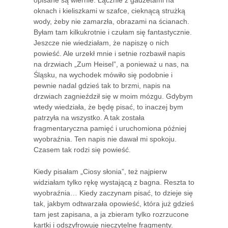
oknach i kieliszkami w szafce, cieknącą strużką
wody, żeby nie zamarzła, obrazami na ścianach.
Byłam tam kilkukrotnie i czułam się fantastycznie.
Jeszcze nie wiedziałam, że napiszę o nich
powieść. Ale urzekł mnie i setnie rozbawił napis
na drzwiach „Zum Heisel”, a ponieważ u nas, na
Śląsku, na wychodek mówiło się podobnie i
pewnie nadal gdzieś tak to brzmi, napis na
drzwiach zagnieździł się w moim mózgu. Gdybym
wtedy wiedziała, że będę pisać, to inaczej bym
patrzyła na wszystko. A tak została
fragmentaryczna pamięć i uruchomiona później
wyobraźnia. Ten napis nie dawał mi spokoju.
Czasem tak rodzi się powieść.
Kiedy pisałam „Ciosy słonia”, też najpierw
widziałam tylko rękę wystającą z bagna. Reszta to
wyobraźnia… Kiedy zaczynam pisać, to dzieje się
tak, jakbym odtwarzała opowieść, która już gdzieś
tam jest zapisana, a ja zbieram tylko rozrzucone
kartki i odszyfrowuję nieczytelne fragmenty.