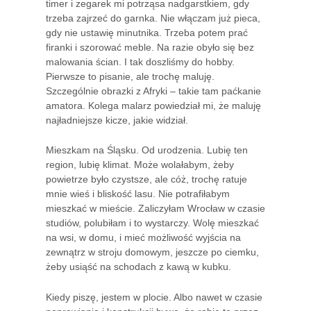
timer i zegarek mi potrząsa nadgarstkiem, gdy
trzeba zajrzeć do garnka. Nie włączam już pieca,
gdy nie ustawię minutnika. Trzeba potem prać
firanki i szorować meble. Na razie obyło się bez
malowania ścian. I tak doszliśmy do hobby.
Pierwsze to pisanie, ale trochę maluję.
Szczególnie obrazki z Afryki – takie tam paćkanie
amatora. Kolega malarz powiedział mi, że maluję
najładniejsze kicze, jakie widział.
Mieszkam na Śląsku. Od urodzenia. Lubię ten
region, lubię klimat. Może wolałabym, żeby
powietrze było czystsze, ale cóż, trochę ratuje
mnie wieś i bliskość lasu. Nie potrafiłabym
mieszkać w mieście. Zaliczyłam Wrocław w czasie
studiów, polubiłam i to wystarczy. Wolę mieszkać
na wsi, w domu, i mieć możliwość wyjścia na
zewnątrz w stroju domowym, jeszcze po ciemku,
żeby usiąść na schodach z kawą w kubku.
Kiedy piszę, jestem w plocie. Albo nawet w czasie