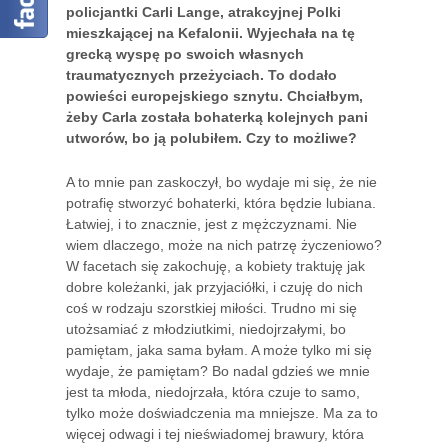
policjantki Carli Lange, atrakcyjnej Polki
mieszkającej na Kefalonii. Wyjechała na tę
grecką wyspę po swoich własnych
traumatycznych przeżyciach. To dodało
powieści europejskiego sznytu. Chciałbym,
żeby Carla została bohaterką kolejnych pani
utworów, bo ją polubiłem. Czy to możliwe?
A to mnie pan zaskoczył, bo wydaje mi się, że nie
potrafię stworzyć bohaterki, która będzie lubiana.
Łatwiej, i to znacznie, jest z mężczyznami. Nie
wiem dlaczego, może na nich patrzę życzeniowo?
W facetach się zakochuję, a kobiety traktuję jak
dobre koleżanki, jak przyjaciółki, i czuję do nich
coś w rodzaju szorstkiej miłości. Trudno mi się
utożsamiać z młodziutkimi, niedojrzałymi, bo
pamiętam, jaka sama byłam. A może tylko mi się
wydaje, że pamiętam? Bo nadal gdzieś we mnie
jest ta młoda, niedojrzała, która czuje to samo,
tylko może doświadczenia ma mniejsze. Ma za to
więcej odwagi i tej nieświadomej brawury, która