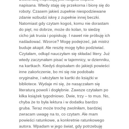
napisana. Wtedy staję się przekorna i biorę się do
roboty. Czasem jakieś zupełnie niespodziewane
zdanie wzbudzi iskrę z zupełnie innej beczki.
Natomiast gdy czytam kogoś, komu nie dorastam
do pięt, no dobrze, może do kolan, to siedzę
cicho jak trusia i popiskuję. I nawet nie próbuję ich
naśladować. Wzorce? Mogę podejrzeć, jak mistrz
buduje akapit. Ale resztę mogę tylko podziwiać.
Czytałam, odkąd nauczyłam się składać litery. Już
wtedy zaczynałam pisać w tajemnicy, w dzienniku,
na kartkach. Kiedyś dopisałam do jakiejś powieści
inne zakończenie, bo mi się nie podobało
oryginalne, i włożyłam te kartki do książki w
bibliotece. Wydaje mi się, że nasączałam się
literaturą powoli i dogłębnie. Zawsze czytałam po
kilka książek tygodniowo. Dwie, trzy – to mus. No,
chyba że to była lektura i w dodatku bardzo
gruba. Teraz może trochę zwolniłam, bardziej
zwracam uwagę na to, co czytam. Ale mam
powieści ratunkowe, a konkretnie ratunkowego
autora. Wpadam w jego świat, gdy potrzebuję