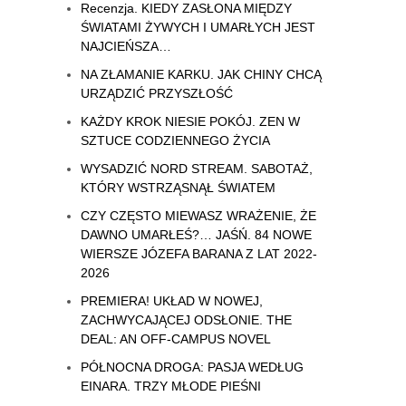
Recenzja. KIEDY ZASŁONA MIĘDZY
ŚWIATAMI ŻYWYCH I UMARŁYCH JEST
NAJCIEŃSZA…
NA ZŁAMANIE KARKU. JAK CHINY CHCĄ
URZĄDZIĆ PRZYSZŁOŚĆ
KAŻDY KROK NIESIE POKÓJ. ZEN W
SZTUCE CODZIENNEGO ŻYCIA
WYSADZIĆ NORD STREAM. SABOTAŻ,
KTÓRY WSTRZĄSNĄŁ ŚWIATEM
CZY CZĘSTO MIEWASZ WRAŻENIE, ŻE
DAWNO UMARŁEŚ?… JAŚŃ. 84 NOWE
WIERSZE JÓZEFA BARANA Z LAT 2022-
2026
PREMIERA! UKŁAD W NOWEJ,
ZACHWYCAJĄCEJ ODSŁONIE. THE
DEAL: AN OFF-CAMPUS NOVEL
PÓŁNOCNA DROGA: PASJA WEDŁUG
EINARA. TRZY MŁODE PIEŚNI