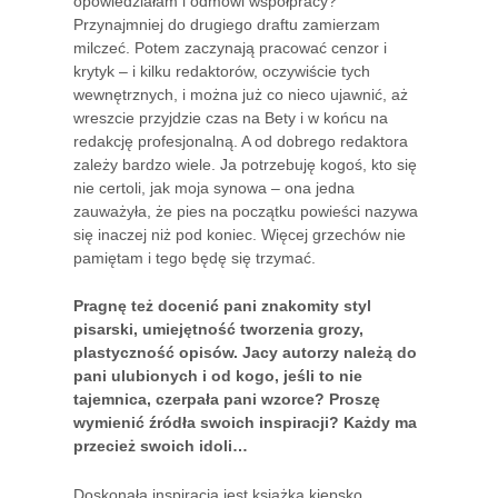
opowiedziałam i odmówi współpracy?
Przynajmniej do drugiego draftu zamierzam
milczeć. Potem zaczynają pracować cenzor i
krytyk – i kilku redaktorów, oczywiście tych
wewnętrznych, i można już co nieco ujawnić, aż
wreszcie przyjdzie czas na Bety i w końcu na
redakcję profesjonalną. A od dobrego redaktora
zależy bardzo wiele. Ja potrzebuję kogoś, kto się
nie certoli, jak moja synowa – ona jedna
zauważyła, że pies na początku powieści nazywa
się inaczej niż pod koniec. Więcej grzechów nie
pamiętam i tego będę się trzymać.
Pragnę też docenić pani znakomity styl
pisarski, umiejętność tworzenia grozy,
plastyczność opisów. Jacy autorzy należą do
pani ulubionych i od kogo, jeśli to nie
tajemnica, czerpała pani wzorce? Proszę
wymienić źródła swoich inspiracji? Każdy ma
przecież swoich idoli…
Doskonałą inspiracją jest książka kiepsko