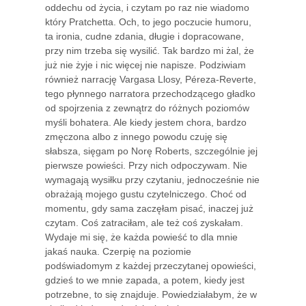
oddechu od życia, i czytam po raz nie wiadomo
który Pratchetta. Och, to jego poczucie humoru,
ta ironia, cudne zdania, długie i dopracowane,
przy nim trzeba się wysilić. Tak bardzo mi żal, że
już nie żyje i nic więcej nie napisze. Podziwiam
również narrację Vargasa Llosy, Péreza-Reverte,
tego płynnego narratora przechodzącego gładko
od spojrzenia z zewnątrz do różnych poziomów
myśli bohatera. Ale kiedy jestem chora, bardzo
zmęczona albo z innego powodu czuję się
słabsza, sięgam po Norę Roberts, szczególnie jej
pierwsze powieści. Przy nich odpoczywam. Nie
wymagają wysiłku przy czytaniu, jednocześnie nie
obrażają mojego gustu czytelniczego. Choć od
momentu, gdy sama zaczęłam pisać, inaczej już
czytam. Coś zatraciłam, ale też coś zyskałam.
Wydaje mi się, że każda powieść to dla mnie
jakaś nauka. Czerpię na poziomie
podświadomym z każdej przeczytanej opowieści,
gdzieś to we mnie zapada, a potem, kiedy jest
potrzebne, to się znajduje. Powiedziałabym, że w