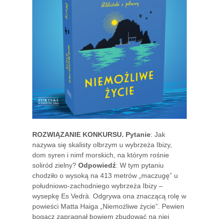
ROZWIĄZANIE KONKURSU. Pytanie
: Jak
nazywa się skalisty olbrzym u wybrzeża Ibizy,
dom syren i nimf morskich, na którym rośnie
soliród zielny?
Odpowiedź
: W tym pytaniu
chodziło o wysoką na 413 metrów „maczugę” u
południowo-zachodniego wybrzeża Ibizy –
wysepkę Es Vedrà. Odgrywa ona znaczącą rolę w
powieści Matta Haiga „Niemożliwe życie”. Pewien
bogacz zapragnął bowiem zbudować na niej