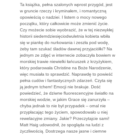
Ta książka, pełna szalonych wprost przygód, jest
w gruncie rzeczy i kryminałem, i romantyczną
opowieścią o nadziei. I listem o mocy nowego
początku, który całkowicie może zmienić życie.
Czy możecie sobie wyobrazić, że w tej niezwykłej
historii siedemdziesięciodwuletnia kobieta wbiła
się w piankę do nurkowania i zeszła pod wodę,
żeby tam szukać śladów dawnej przyjaciółki? Na
jednym ze zdjęć w internecie zobaczyła bowiem w
morskiej trawie niewielki łańcuszek z krzyżykiem,
który podarowała Christine na Boże Narodzenie,
więc musiała to sprawdzić. Naprawdę to powieść
pełna cudów i fantastycznych zdarzeń. Czyta się
ją jednym tchem! Emocji nie brakuje. Dość
powiedzieć, że dziwne fluorescencyjne światło na
morskiej wodzie, w jakim Grace się zanurzyła –
chyba jednak to nie był przypadek – omal nie
przypłacając tego życiem, spowodowało u niej
rewelacyjne zmiany. Jakie? Przeczytajcie sami!
Matt Haig udowodnił, że spogląda na ludzi z
życzliwością. Dostrzega nasze jasne i ciemne