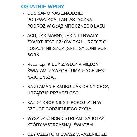
OSTATNIE WPISY
COŚ SAMO NAS ZNAJDZIE.
PORYWAJĄCA, FANTASTYCZNA
PODRÓŻ W GŁĄB MROCZNEGO LASU
ACH, JAK MARNY, JAK NIETRWAŁY
ŻYWOT JEST CZŁOWIEKA!… RZECZ O
LOSACH NIESZCZĘSNEJ SYDONII VON
BORK
Recenzja. KIEDY ZASŁONA MIĘDZY
ŚWIATAMI ŻYWYCH I UMARŁYCH JEST
NAJCIEŃSZA…
NA ZŁAMANIE KARKU. JAK CHINY CHCĄ
URZĄDZIĆ PRZYSZŁOŚĆ
KAŻDY KROK NIESIE POKÓJ. ZEN W
SZTUCE CODZIENNEGO ŻYCIA
WYSADZIĆ NORD STREAM. SABOTAŻ,
KTÓRY WSTRZĄSNĄŁ ŚWIATEM
CZY CZĘSTO MIEWASZ WRAŻENIE, ŻE