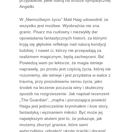
przypadków, jakie staną na drodze sympatycznej
Angielki.
W „Niemożliwym życiu” Matt Haig udowodnił, że
wszystko jest możliwe. Wyobraźnia nie zna
granic. Pisarz ma cudowny i niezwykły dar
opowiadania fantastycznych historii, za którymi
kryją się głębokie refleksje nad naturą kondycji
ludzkiej. I nawet ci, którzy nie przepadają za
realizmem magicznym, będą zachwyceni. Ba!
Powiedzą wam po lekturze, że magia istnieje
naprawdę, po prostu jest częścią życia, której nie
rozumiemy, ale istnieje i jest przydatna w walce z
traumą, przy poszukiwaniu sensu życia, jako
środek na leczenie poczucia winy i skuteczny
sposób na rozgrzeszenie. Jak napisał recenzent
„The Guardian”, „mądra i poruszająca powieść
Haiga jest jednocześnie kryminałem i love story,
fantastyką i wyznaniem miłości. Być może jej
największym atutem jest to, że pokazuje, jak
możemy zburzyć granice, które sami
wytyczyliśmy, odnaleźć ukryte ścieżki i docenić