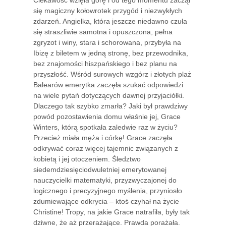
się magiczny kołowrotek przygód i niezwykłych
zdarzeń. Angielka, która jeszcze niedawno czuła
się straszliwie samotna i opuszczona, pełna
zgryzot i winy, stara i schorowana, przybyła na
Ibizę z biletem w jedną stronę, bez przewodnika,
bez znajomości hiszpańskiego i bez planu na
przyszłość. Wśród surowych wzgórz i złotych plaż
Balearów emerytka zaczęła szukać odpowiedzi
na wiele pytań dotyczących dawnej przyjaciółki.
Dlaczego tak szybko zmarła? Jaki był prawdziwy
powód pozostawienia domu właśnie jej, Grace
Winters, którą spotkała zaledwie raz w życiu?
Przecież miała męża i córkę! Grace zaczęła
odkrywać coraz więcej tajemnic związanych z
kobietą i jej otoczeniem. Śledztwo
siedemdziesięciodwuletniej emerytowanej
nauczycielki matematyki, przyzwyczajonej do
logicznego i precyzyjnego myślenia, przyniosło
zdumiewające odkrycia – ktoś czyhał na życie
Christine! Tropy, na jakie Grace natrafiła, były tak
dziwne, że aż przerażające. Prawda porażała.