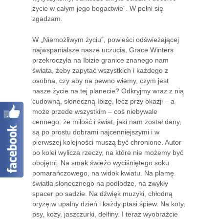
życie w całym jego bogactwie”. W pełni się
zgadzam.
W „Niemożliwym życiu”, powieści odświeżającej
najwspanialsze nasze uczucia, Grace Winters
przekroczyła na Ibizie granice znanego nam
świata, żeby zapytać wszystkich i każdego z
osobna, czy aby na pewno wiemy, czym jest
nasze życie na tej planecie? Odkryjmy wraz z nią
cudowną, słoneczną Ibizę, lecz przy okazji – a
może przede wszystkim – coś niebywale
cennego: że miłość i świat, jaki nam został dany,
są po prostu dobrami najcenniejszymi i w
pierwszej kolejności muszą być chronione. Autor
po kolei wylicza rzeczy, na które nie możemy być
obojętni. Na smak świeżo wyciśniętego soku
pomarańczowego, na widok kwiatu. Na plamę
światła słonecznego na podłodze, na zwykły
spacer po sadzie. Na dźwięk muzyki, chłodną
bryzę w upalny dzień i każdy ptasi śpiew. Na koty,
psy, kozy, jaszczurki, delfiny. I teraz wyobraźcie