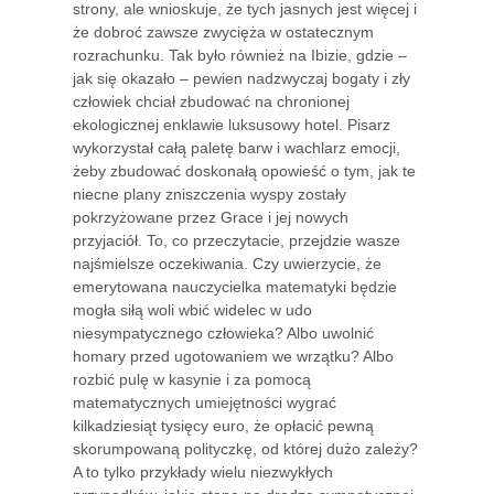
strony, ale wnioskuje, że tych jasnych jest więcej i
że dobroć zawsze zwycięża w ostatecznym
rozrachunku. Tak było również na Ibizie, gdzie –
jak się okazało – pewien nadzwyczaj bogaty i zły
człowiek chciał zbudować na chronionej
ekologicznej enklawie luksusowy hotel. Pisarz
wykorzystał całą paletę barw i wachlarz emocji,
żeby zbudować doskonałą opowieść o tym, jak te
niecne plany zniszczenia wyspy zostały
pokrzyżowane przez Grace i jej nowych
przyjaciół. To, co przeczytacie, przejdzie wasze
najśmielsze oczekiwania. Czy uwierzycie, że
emerytowana nauczycielka matematyki będzie
mogła siłą woli wbić widelec w udo
niesympatycznego człowieka? Albo uwolnić
homary przed ugotowaniem we wrzątku? Albo
rozbić pulę w kasynie i za pomocą
matematycznych umiejętności wygrać
kilkadziesiąt tysięcy euro, że opłacić pewną
skorumpowaną polityczkę, od której dużo zależy?
A to tylko przykłady wielu niezwykłych