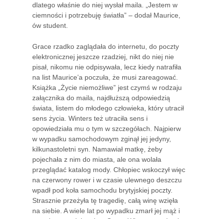
dlatego właśnie do niej wysłał maila. „Jestem w
ciemności i potrzebuję światła” – dodał Maurice,
ów student.
Grace rzadko zaglądała do internetu, do poczty
elektronicznej jeszcze rzadziej, nikt do niej nie
pisał, nikomu nie odpisywała, lecz kiedy natrafiła
na list Maurice’a poczuła, że musi zareagować.
Książka „Życie niemożliwe” jest czymś w rodzaju
załącznika do maila, najdłuższą odpowiedzią
świata, listem do młodego człowieka, który utracił
sens życia. Winters też utraciła sens i
opowiedziała mu o tym w szczegółach. Najpierw
w wypadku samochodowym zginął jej jedyny,
kilkunastoletni syn. Namawiał matkę, żeby
pojechała z nim do miasta, ale ona wolała
przeglądać katalog mody. Chłopiec wskoczył więc
na czerwony rower i w czasie ulewnego deszczu
wpadł pod koła samochodu brytyjskiej poczty.
Strasznie przeżyła tę tragedię, całą winę wzięła
na siebie. A wiele lat po wypadku zmarł jej mąż i