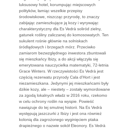
luksusowy hotel, korumpując miejscowych
polityków, łamiąc wszelkie przepisy
środowiskowe, niszcząc przyrodę, to znaczy
zabijając zamieszkujące ją kozy i wyrywając
charakterystyczny dla Es Vedrà soliród zielny,
gatunek rośliny zaliczanej do komosowatych. Ten
sukulent rośnie głównie na solniskach
śródlądowych i brzegach mórz. Przeciwko
zamiarom bezwzględnego inwestora zbuntowali
się mieszkańcy Ibizy, a do akcji włączyła się
emerytowana nauczycielka matematyki, 72-letnia
Grace Winters. W rzeczywistości Es Vedrà jest
częścią rezerwatu przyrody Cala d’Hort i jest
niezamieszkana. Jedynymi jej mieszkańcami były
dzikie kozy, ale – niestety – zostały wymordowane
za zgodą lokalnych władz w 2016 roku, rzekomo
w celu ochrony roślin na wyspie. Powieść
nawiązuje do tej smutnej historii. Na Es Vedrà
występują jaszczurki z Ibizy i jest ona również
kolonią dla zagrożonego wyginięciem ptaka
drapieżnego o nazwie sokół Eleonory. Es Vedrà