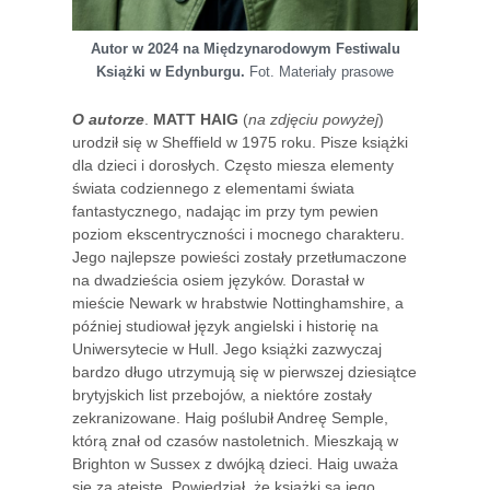
Autor w 2024 na Międzynarodowym Festiwalu
Książki w Edynburgu.
Fot. Materiały prasowe
O autorze
.
MATT HAIG
(
na zdjęciu powyżej
)
urodził się w Sheffield w 1975 roku. Pisze książki
dla dzieci i dorosłych. Często miesza elementy
świata codziennego z elementami świata
fantastycznego, nadając im przy tym pewien
poziom ekscentryczności i mocnego charakteru.
Jego najlepsze powieści zostały przetłumaczone
na dwadzieścia osiem języków. Dorastał w
mieście Newark w hrabstwie Nottinghamshire, a
później studiował język angielski i historię na
Uniwersytecie w Hull. Jego książki zazwyczaj
bardzo długo utrzymują się w pierwszej dziesiątce
brytyjskich list przebojów, a niektóre zostały
zekranizowane. Haig poślubił Andreę Semple,
którą znał od czasów nastoletnich. Mieszkają w
Brighton w Sussex z dwójką dzieci. Haig uważa
się za ateistę. Powiedział, że książki są jego