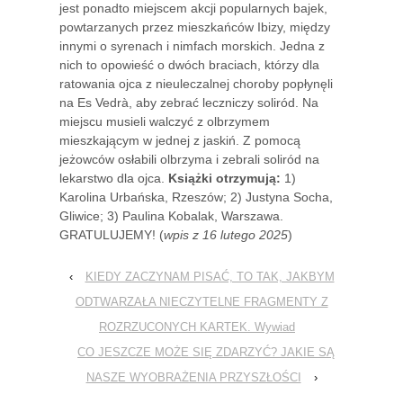
jest ponadto miejscem akcji popularnych bajek,
powtarzanych przez mieszkańców Ibizy, między
innymi o syrenach i nimfach morskich. Jedna z
nich to opowieść o dwóch braciach, którzy dla
ratowania ojca z nieuleczalnej choroby popłynęli
na Es Vedrà, aby zebrać leczniczy soliród. Na
miejscu musieli walczyć z olbrzymem
mieszkającym w jednej z jaskiń. Z pomocą
jeżowców osłabili olbrzyma i zebrali soliród na
lekarstwo dla ojca.
Książki otrzymują:
1)
Karolina Urbańska, Rzeszów; 2) Justyna Socha,
Gliwice; 3) Paulina Kobalak, Warszawa.
GRATULUJEMY! (
wpis z 16 lutego 2025
)
‹
KIEDY ZACZYNAM PISAĆ, TO TAK, JAKBYM
ODTWARZAŁA NIECZYTELNE FRAGMENTY Z
ROZRZUCONYCH KARTEK. Wywiad
CO JESZCZE MOŻE SIĘ ZDARZYĆ? JAKIE SĄ
NASZE WYOBRAŻENIA PRZYSZŁOŚCI
›