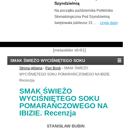
Szyndzielnią
Na początku października Poliklinika
Stomatologiczna Pod Szyndzielnią
świętowała jubileusz 15 ...
czytaj dalej
[metaslider id=61]
SMAK ŚWIEŻO WYCIŚNIĘTEGO SOKU
POMARAŃCZOWEGO NA IBIZIE. Recenzja
Strona główna
›
Pan Book
›
SMAK ŚWIEŻO
WYCIŚNIĘTEGO SOKU POMARAŃCZOWEGO NA IBIZIE.
Recenzja
SMAK ŚWIEŻO
WYCIŚNIĘTEGO SOKU
POMARAŃCZOWEGO NA
IBIZIE. Recenzja
STANISŁAW BUBIN