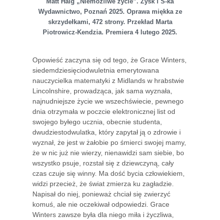
Matt Haig „Niemożliwe życie”. Zysk i S-ka
Wydawnictwo, Poznań 2025. Oprawa miękka ze
skrzydełkami, 472 strony. Przekład Marta
Piotrowicz-Kendzia. Premiera 4 lutego 2025.
Opowieść zaczyna się od tego, że Grace Winters,
siedemdziesięciodwuletnia emerytowana
nauczycielka matematyki z Midlands w hrabstwie
Lincolnshire, prowadząca, jak sama wyznała,
najnudniejsze życie we wszechświecie, pewnego
dnia otrzymała w poczcie elektronicznej list od
swojego byłego ucznia, obecnie studenta,
dwudziestodwulatka, który zapytał ją o zdrowie i
wyznał, że jest w żałobie po śmierci swojej mamy,
że w nic już nie wierzy, nienawidzi sam siebie, bo
wszystko psuje, rozstał się z dziewczyną, cały
czas czuje się winny. Ma dość bycia człowiekiem,
widzi przecież, że świat zmierza ku zagładzie.
Napisał do niej, ponieważ chciał się zwierzyć
komuś, ale nie oczekiwał odpowiedzi. Grace
Winters zawsze była dla niego miła i życzliwa,