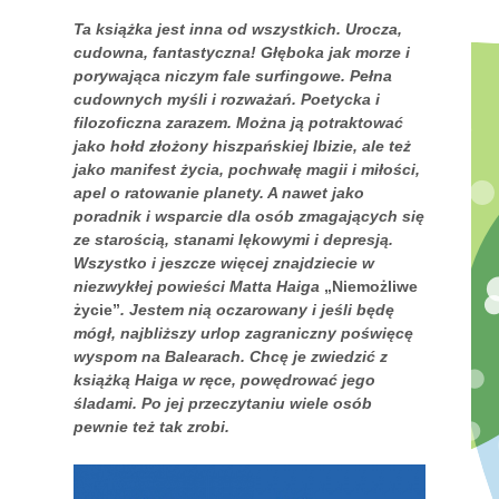
Ta książka jest inna od wszystkich. Urocza,
cudowna, fantastyczna! Głęboka jak morze i
porywająca niczym fale surfingowe. Pełna
cudownych myśli i rozważań. Poetycka i
filozoficzna zarazem. Można ją potraktować
jako hołd złożony hiszpańskiej Ibizie, ale też
jako manifest życia, pochwałę magii i miłości,
apel o ratowanie planety. A nawet jako
poradnik i wsparcie dla osób zmagających się
ze starością, stanami lękowymi i depresją.
Wszystko i jeszcze więcej znajdziecie w
niezwykłej powieści Matta Haiga
„Niemożliwe
życie”
. Jestem nią oczarowany i jeśli będę
mógł, najbliższy urlop zagraniczny poświęcę
wyspom na Balearach. Chcę je zwiedzić z
książką Haiga w ręce, powędrować jego
śladami. Po jej przeczytaniu wiele osób
pewnie też tak zrobi.