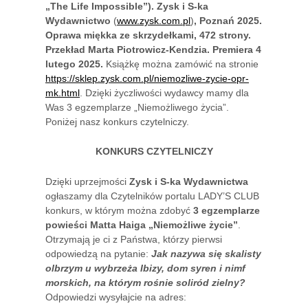
„The Life Impossible”). Zysk i S-ka
Wydawnictwo
(
www.zysk.com.pl
)
, Poznań 2025.
Oprawa miękka ze skrzydełkami, 472 strony.
Przekład Marta Piotrowicz-Kendzia. Premiera 4
lutego 2025.
Książkę można zamówić na stronie
https://sklep.zysk.com.pl/niemozliwe-zycie-opr-
mk.html
. Dzięki życzliwości wydawcy mamy dla
Was 3 egzemplarze „Niemożliwego życia”.
Poniżej nasz konkurs czytelniczy.
KONKURS CZYTELNICZY
Dzięki uprzejmości
Zysk i S-ka Wydawnictwa
ogłaszamy dla Czytelników portalu LADY’S CLUB
konkurs, w którym można zdobyć
3 egzemplarze
powieści
Matta Haiga
„Niemożliwe życie”
.
Otrzymają je ci z Państwa, którzy pierwsi
odpowiedzą na pytanie:
Jak nazywa się skalisty
olbrzym u wybrzeża Ibizy, dom syren i nimf
morskich, na którym rośnie soliród zielny?
Odpowiedzi wysyłajcie na adres: