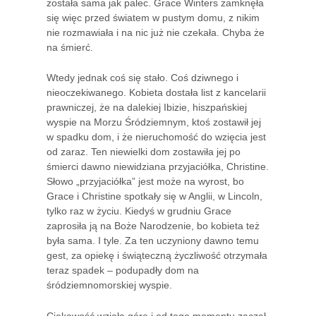
została sama jak palec. Grace Winters zamknęła
się więc przed światem w pustym domu, z nikim
nie rozmawiała i na nic już nie czekała. Chyba że
na śmierć.
Wtedy jednak coś się stało. Coś dziwnego i
nieoczekiwanego. Kobieta dostała list z kancelarii
prawniczej, że na dalekiej Ibizie, hiszpańskiej
wyspie na Morzu Śródziemnym, ktoś zostawił jej
w spadku dom, i że nieruchomość do wzięcia jest
od zaraz. Ten niewielki dom zostawiła jej po
śmierci dawno niewidziana przyjaciółka, Christine.
Słowo „przyjaciółka” jest może na wyrost, bo
Grace i Christine spotkały się w Anglii, w Lincoln,
tylko raz w życiu. Kiedyś w grudniu Grace
zaprosiła ją na Boże Narodzenie, bo kobieta też
była sama. I tyle. Za ten uczyniony dawno temu
gest, za opiekę i świąteczną życzliwość otrzymała
teraz spadek – podupadły dom na
śródziemnomorskiej wyspie.
Ciekawość wzięła górę i od tego momentu zaczął