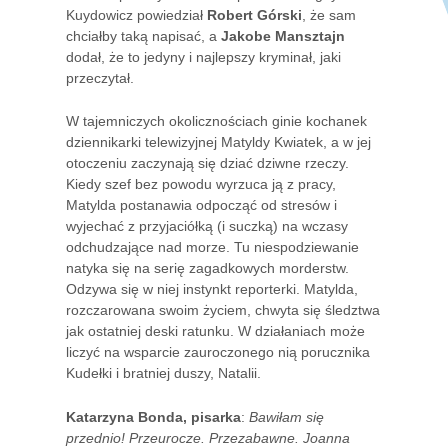
Kuydowicz powiedział
Robert Górski
, że sam
chciałby taką napisać, a
Jakobe Mansztajn
dodał, że to jedyny i najlepszy kryminał, jaki
przeczytał.
W tajemniczych okolicznościach ginie kochanek
dziennikarki telewizyjnej Matyldy Kwiatek, a w jej
otoczeniu zaczynają się dziać dziwne rzeczy.
Kiedy szef bez powodu wyrzuca ją z pracy,
Matylda postanawia odpocząć od stresów i
wyjechać z przyjaciółką (i suczką) na wczasy
odchudzające nad morze. Tu niespodziewanie
natyka się na serię zagadkowych morderstw.
Odzywa się w niej instynkt reporterki. Matylda,
rozczarowana swoim życiem, chwyta się śledztwa
jak ostatniej deski ratunku. W działaniach może
liczyć na wsparcie zauroczonego nią porucznika
Kudełki i bratniej duszy, Natalii.
Katarzyna Bonda, pisarka
:
Bawiłam się
przednio! Przeurocze. Przezabawne. Joanna