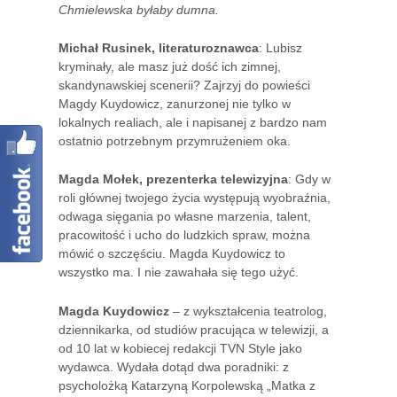
Chmielewska byłaby dumna.
Michał Rusinek, literaturoznawca
: Lubisz
kryminały, ale masz już dość ich zimnej,
skandynawskiej scenerii? Zajrzyj do powieści
Magdy Kuydowicz, zanurzonej nie tylko w
lokalnych realiach, ale i napisanej z bardzo nam
ostatnio potrzebnym przymrużeniem oka.
Magda Mołek, prezenterka telewizyjna
: Gdy w
roli głównej twojego życia występują wyobraźnia,
odwaga sięgania po własne marzenia, talent,
pracowitość i ucho do ludzkich spraw, można
mówić o szczęściu. Magda Kuydowicz to
wszystko ma. I nie zawahała się tego użyć.
Magda Kuydowicz
– z wykształcenia teatrolog,
dziennikarka, od studiów pracująca w telewizji, a
od 10 lat w kobiecej redakcji TVN Style jako
wydawca. Wydała dotąd dwa poradniki: z
psycholożką Katarzyną Korpolewską „Matka z