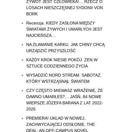
ŻYWOT JEST CZŁOWIEKA!… RZECZ O
LOSACH NIESZCZĘSNEJ SYDONII VON
BORK
Recenzja. KIEDY ZASŁONA MIĘDZY
ŚWIATAMI ŻYWYCH I UMARŁYCH JEST
NAJCIEŃSZA…
NA ZŁAMANIE KARKU. JAK CHINY CHCĄ
URZĄDZIĆ PRZYSZŁOŚĆ
KAŻDY KROK NIESIE POKÓJ. ZEN W
SZTUCE CODZIENNEGO ŻYCIA
WYSADZIĆ NORD STREAM. SABOTAŻ,
KTÓRY WSTRZĄSNĄŁ ŚWIATEM
CZY CZĘSTO MIEWASZ WRAŻENIE, ŻE
DAWNO UMARŁEŚ?… JAŚŃ. 84 NOWE
WIERSZE JÓZEFA BARANA Z LAT 2022-
2026
PREMIERA! UKŁAD W NOWEJ,
ZACHWYCAJĄCEJ ODSŁONIE. THE
DEAL: AN OFF-CAMPUS NOVEL