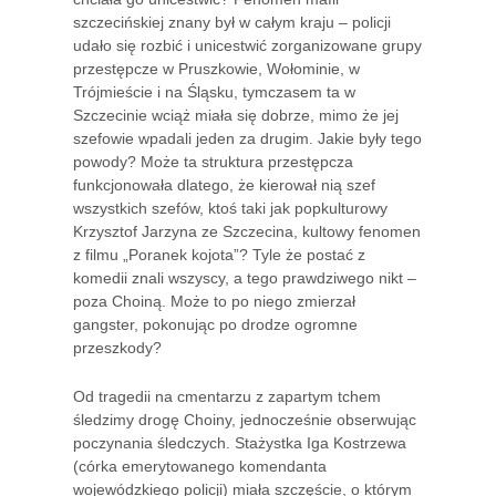
szczecińskiej znany był w całym kraju – policji
udało się rozbić i unicestwić zorganizowane grupy
przestępcze w Pruszkowie, Wołominie, w
Trójmieście i na Śląsku, tymczasem ta w
Szczecinie wciąż miała się dobrze, mimo że jej
szefowie wpadali jeden za drugim. Jakie były tego
powody? Może ta struktura przestępcza
funkcjonowała dlatego, że kierował nią szef
wszystkich szefów, ktoś taki jak popkulturowy
Krzysztof Jarzyna ze Szczecina, kultowy fenomen
z filmu „Poranek kojota”? Tyle że postać z
komedii znali wszyscy, a tego prawdziwego nikt –
poza Choiną. Może to po niego zmierzał
gangster, pokonując po drodze ogromne
przeszkody?
Od tragedii na cmentarzu z zapartym tchem
śledzimy drogę Choiny, jednocześnie obserwując
poczynania śledczych. Stażystka Iga Kostrzewa
(córka emerytowanego komendanta
wojewódzkiego policji) miała szczęście, o którym