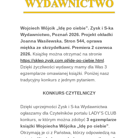
Wojciech Wójcik „Idę po ciebie”. Zysk i S-ka
Wydawnictwo, Poznań 2026. Projekt okładki
Joanna Wasilewska. Stron 544, oprawa
miękka ze skrzydełkami. Premiera 2 czerwca
2026.
Książkę można otrzymać na stronie
https://sklep.zysk.com.pl/ide-po-ciebie.html
.
Dzięki życzliwości wydawcy mamy dla Was 3
egzemplarze omawianej książki. Poniżej nasz
tradycyjny konkurs z jednym pytaniem.
KONKURS CZYTELNICZY
Dzięki uprzejmości Zysk i S-ka Wydawnictwa
ogłaszamy dla Czytelników portalu LADY’S CLUB
konkurs, w którym można zdobyć
3 egzemplarze
książki Wojciecha Wójcika „Idę po ciebie”
.
Otrzymają je ci z Państwa, którzy odpowiedzą na