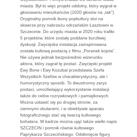
miasta. Był to więc projekt oddolny, który wygrał w
głosowaniu mieszkańców (1020 głosów na „tak”).
Oryginalny pomnik ikony popkultury stoi na
skwerze przy nabrzeżu odrzańskim Łasztowni w
Szczecinie. Do urzędu miasta w 2020 roku trafiło
5 projektów, które zostały poddane burzliwej
dyskusji. Zwycięska instalacja zainspirowana
została kultową postacią z filmu „Poranek kojota”.
Nie używa jednak bezpośrednio wizerunku
aktora, który zagrał tę postać. Zwycięski projekt
Ewy Bone i Ewy Kozubal przedstawia Szefa
Wszystkich Szefów w charakterystyczny, ale i
humorystyczny sposób. To dwustronny zarys
postaci, umożliwiający wykorzystanie instalacji
także do celów rozrywkowych i pamiątkowych.
Można ustawić się po drugiej stronie, za
ciemnymi okularami, i w obiektywie aparatu
fotograficznego stać się twarzą kultowego
bohatera. W kadrze można ująć także wielki napis
SZCZECIN i pomnik równie kultowego
Paprykarza Szczecińskiego. Odsłonięcie figury