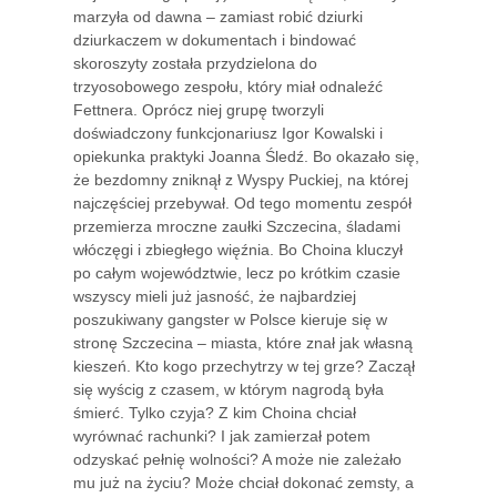
marzyła od dawna – zamiast robić dziurki
dziurkaczem w dokumentach i bindować
skoroszyty została przydzielona do
trzyosobowego zespołu, który miał odnaleźć
Fettnera. Oprócz niej grupę tworzyli
doświadczony funkcjonariusz Igor Kowalski i
opiekunka praktyki Joanna Śledź. Bo okazało się,
że bezdomny zniknął z Wyspy Puckiej, na której
najczęściej przebywał. Od tego momentu zespół
przemierza mroczne zaułki Szczecina, śladami
włóczęgi i zbiegłego więźnia. Bo Choina kluczył
po całym województwie, lecz po krótkim czasie
wszyscy mieli już jasność, że najbardziej
poszukiwany gangster w Polsce kieruje się w
stronę Szczecina – miasta, które znał jak własną
kieszeń. Kto kogo przechytrzy w tej grze? Zaczął
się wyścig z czasem, w którym nagrodą była
śmierć. Tylko czyja? Z kim Choina chciał
wyrównać rachunki? I jak zamierzał potem
odzyskać pełnię wolności? A może nie zależało
mu już na życiu? Może chciał dokonać zemsty, a