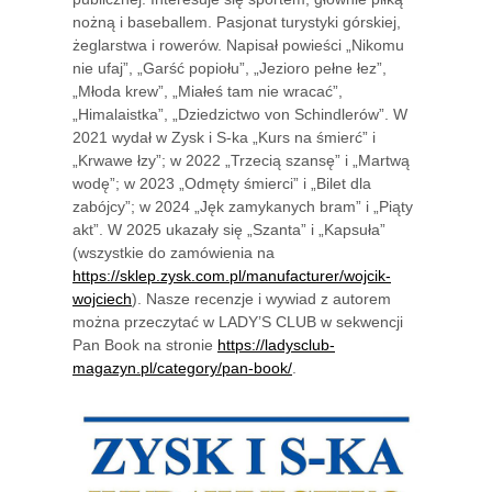
nożną i baseballem. Pasjonat turystyki górskiej,
żeglarstwa i rowerów. Napisał powieści „Nikomu
nie ufaj”, „Garść popiołu”, „Jezioro pełne łez”,
„Młoda krew”, „Miałeś tam nie wracać”,
„Himalaistka”, „Dziedzictwo von Schindlerów”. W
2021 wydał w Zysk i S-ka „Kurs na śmierć” i
„Krwawe łzy”; w 2022 „Trzecią szansę” i „Martwą
wodę”; w 2023 „Odmęty śmierci” i „Bilet dla
zabójcy”; w 2024 „Jęk zamykanych bram” i „Piąty
akt”. W 2025 ukazały się „Szanta” i „Kapsuła”
(wszystkie do zamówienia na
https://sklep.zysk.com.pl/manufacturer/wojcik-
wojciech
). Nasze recenzje i wywiad z autorem
można przeczytać w LADY’S CLUB w sekwencji
Pan Book na stronie
https://ladysclub-
magazyn.pl/category/pan-book/
.