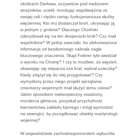
okolicach Darłowa, oczywiście pod nadzorem
strażników, uciekł, mordując współwięźnia ze
swojej celi i ciężko raniąc funkcjonariusza służby
więziennej. Kto mu dostarczył broń, ukrywając ją
w jednym z grobów? Dlaczego Choiński
zdecydował się na ten desperacki krok? Czy miał
wspólników? W policji zawrzało, bo zlekceważona
informacja od bezdomnego nabrała nagle
kluczowego znaczenia. Skąd Fettner tyle wiedział
o wyroku na Choinę? I czy to możliwe, że więzień,
obawiając się siepacza zza krat, wybrał ucieczkę?
Kiedy zdążył się do niej przygotować? Czy
wymyślony przez niego projekt sprzątania
cmentarzy wojennych miał służyć temu celowi?
Jakim sposobem niebezpieczny osadzony,
morderca gliniarza, pozyskał przychylność
kierownictwa zakładu karnego i mógł wychodzić
na zewnątrz, by porządkować obiekty martyrologii
wojennej?
W województwie zachodniopomorskim wybuchła