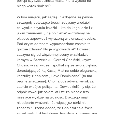
policja czy szczecińska mafia, która wydała na
niego wyrok śmierci?
W tym miejscu, jak sądzę, niezbędne są pewne
szczegóły dotyczące treści, żebyśmy wiedzieli –
co wynika z tytułu książki – kto do kogo idzie i z
jakim zamiarem. „Idę po ciebie” – czytamy na
okładce zapowiedź wyrażoną w pierwszej osobie.
Pod czyim adresem wypowiedziane zostało to
groźne zdanie? Kto je wypowiedział? Powieść
zaczyna się od więziennej sceny w zakładzie
karnym w Szczecinku. Gerard Choiński, ksywa
Choina, w sali widzeń spotkał się ze swoją piękną,
dorastającą córką Kasią. Miał na sobie elegancką
koszulkę z napisem „I love Dominicana” (to ma
pewne znaczenie). Choina odsiadywał wyrok za
zabicie w bójce policjanta. Dowiedzieliśmy się, że
odpokutował już osiem lat i że za niecałe trzy
miesiące wyjdzie na wolność. Dlaczego miał
nieodparte wrażenie, że więcej już córki nie
zobaczy? Trzeba dodać, że Choiński całe życie
służył mafii, był brutalnym, twardym ochroniarzem