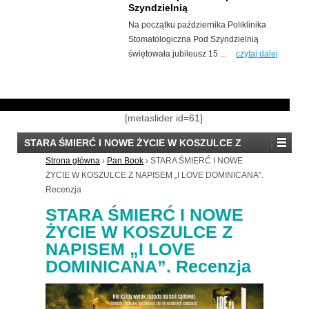
Szyndzielnią
Na początku października Poliklinika
Stomatologiczna Pod Szyndzielnią
świętowała jubileusz 15 ...
czytaj dalej
[metaslider id=61]
STARA ŚMIERĆ I NOWE ŻYCIE W KOSZULCE Z
NAPISEM „I LOVE DOMINICANA”. Recenzja
Strona główna
›
Pan Book
›
STARA ŚMIERĆ I NOWE
ŻYCIE W KOSZULCE Z NAPISEM „I LOVE DOMINICANA”.
Recenzja
STARA ŚMIERĆ I NOWE
ŻYCIE W KOSZULCE Z
NAPISEM „I LOVE
DOMINICANA”. Recenzja