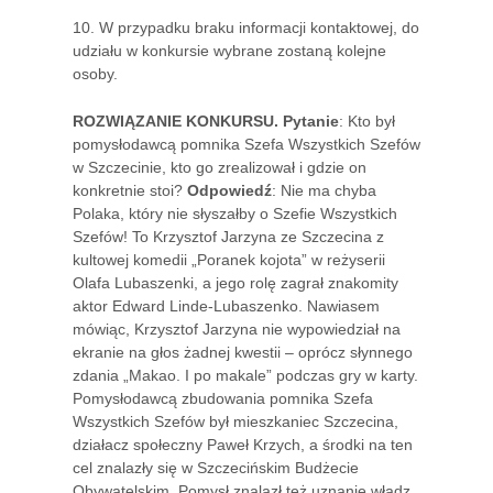
10. W przypadku braku informacji kontaktowej, do
udziału w konkursie wybrane zostaną kolejne
osoby.
ROZWIĄZANIE KONKURSU. Pytanie
: Kto był
pomysłodawcą pomnika Szefa Wszystkich Szefów
w Szczecinie, kto go zrealizował i gdzie on
konkretnie stoi?
Odpowiedź
: Nie ma chyba
Polaka, który nie słyszałby o Szefie Wszystkich
Szefów! To Krzysztof Jarzyna ze Szczecina z
kultowej komedii „Poranek kojota” w reżyserii
Olafa Lubaszenki, a jego rolę zagrał znakomity
aktor Edward Linde-Lubaszenko. Nawiasem
mówiąc, Krzysztof Jarzyna nie wypowiedział na
ekranie na głos żadnej kwestii – oprócz słynnego
zdania „Makao. I po makale” podczas gry w karty.
Pomysłodawcą zbudowania pomnika Szefa
Wszystkich Szefów był mieszkaniec Szczecina,
działacz społeczny Paweł Krzych, a środki na ten
cel znalazły się w Szczecińskim Budżecie
Obywatelskim. Pomysł znalazł też uznanie władz