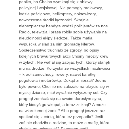
panika, bo Choina wymknął się z obławy
policyjnej i wojskowej. Nie pomogły radiowozy,
łodzie pościgowe, helikoptery, noktowizory,
nowoczesne środki łączności. Skrajnie
niebezpieczny bandyta wodził policjantów za nos.
Radio, telewizja i prasa robiły sobie używanie na
nieudolności ekipy śledczej. Także mafia
wypuściła w ślad za nim gromadę kilerów.
Społeczeństwo truchlało ze zgrozy, bo opisy
kolejnych brawurowych akcji Choiny mroziły krew
w żyłach. Nie wahał się zabijać tych, którzy stanęli
mu na drodze. Korzystał ze wszystkich możliwości
– kradł samochody, rowery, nawet karetkę
pogotowia i motorówkę. Dokąd zmierzał? Jedno
było pewne, Choinie nie zależało na ukryciu się w
mysiej dziurze, miał wyraźnie wytyczony cel. Czy
pragnął zemścić się na swoim dorosłym synu,
który kiedyś go wkopał, a teraz zniknął? A może
na wiarołomnej żonie? Albo pragnął jeszcze raz
spotkać się z córką, która też przepadła? Jeśli
zaś nie chodziło o rodzinę, to może o mafię, która
chciała go unicestwić? Fenomen mafii