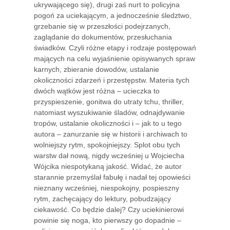
ukrywającego się), drugi zaś nurt to policyjna
pogoń za uciekającym, a jednocześnie śledztwo,
grzebanie się w przeszłości podejrzanych,
zaglądanie do dokumentów, przesłuchania
świadków. Czyli różne etapy i rodzaje postępowań
mających na celu wyjaśnienie opisywanych spraw
karnych, zbieranie dowodów, ustalanie
okoliczności zdarzeń i przestępstw. Materia tych
dwóch wątków jest różna – ucieczka to
przyspieszenie, gonitwa do utraty tchu, thriller,
natomiast wyszukiwanie śladów, odnajdywanie
tropów, ustalanie okoliczności i – jak to u tego
autora – zanurzanie się w historii i archiwach to
wolniejszy rytm, spokojniejszy. Splot obu tych
warstw dał nową, nigdy wcześniej u Wojciecha
Wójcika niespotykaną jakość. Widać, że autor
starannie przemyślał fabułę i nadał tej opowieści
nieznany wcześniej, niespokojny, pospieszny
rytm, zachęcający do lektury, pobudzający
ciekawość. Co będzie dalej? Czy uciekinierowi
powinie się noga, kto pierwszy go dopadnie –