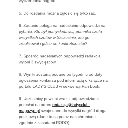
wyczerpania nagród.
5. Do rozdania można zgłosić się tylko raz.
6. Zadanie polega na nadesłaniu odpowiedzi na
pytanie:
Kto był pomysłodawcą pomnika szefa
wszystkich szefów w Szczecinie, kto go
zrealizował i gdzie on konkretnie stoi?
7. Spośród nadesłanych odpowiedzi redakcja
wyłoni 3 zwycięzców.
8. Wyniki zostaną podane po tygodniu od daty
ogłoszenia konkursu pod informacją o książce na
portalu LADY’S CLUB w sekwencji Pan Book.
9. Uczestnicy powinni wraz z odpowiedziami
przesłać na adres
redakcja@ladysclub-
magazyn.pl
swoje dane do wysyłki nagród drogą
pocztową (dane te są przez nas chronione
zgodnie z zasadami RODO).