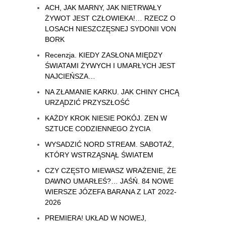
ACH, JAK MARNY, JAK NIETRWAŁY
ŻYWOT JEST CZŁOWIEKA!… RZECZ O
LOSACH NIESZCZĘSNEJ SYDONII VON
BORK
Recenzja. KIEDY ZASŁONA MIĘDZY
ŚWIATAMI ŻYWYCH I UMARŁYCH JEST
NAJCIEŃSZA…
NA ZŁAMANIE KARKU. JAK CHINY CHCĄ
URZĄDZIĆ PRZYSZŁOŚĆ
KAŻDY KROK NIESIE POKÓJ. ZEN W
SZTUCE CODZIENNEGO ŻYCIA
WYSADZIĆ NORD STREAM. SABOTAŻ,
KTÓRY WSTRZĄSNĄŁ ŚWIATEM
CZY CZĘSTO MIEWASZ WRAŻENIE, ŻE
DAWNO UMARŁEŚ?… JAŚŃ. 84 NOWE
WIERSZE JÓZEFA BARANA Z LAT 2022-
2026
PREMIERA! UKŁAD W NOWEJ,