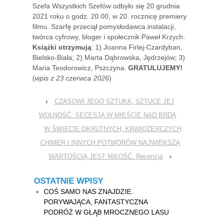
Szefa Wszystkich Szefów odbyło się 20 grudnia
2021 roku o godz. 20.00, w 20. rocznicę premiery
filmu. Szarfę przeciął pomysłodawca instalacji,
twórca cyfrowy, bloger i społecznik Paweł Krzych.
Książki otrzymują
: 1) Joanna Firlej-Czardyban,
Bielsko-Biała; 2) Marta Dąbrowska, Jędrzejów; 3)
Maria Teodorowicz, Pszczyna.
GRATULUJEMY!
(
wpis z 23 czerwca 2026
)
‹
CZASOWI JEGO SZTUKA, SZTUCE JEJ
WOLNOŚĆ. SECESJA W MIEŚCIE NAD BRDĄ
W ŚWIECIE OKRUTNYCH, KRWIOŻERCZYCH
CHIMER I INNYCH POTWORÓW NAJWIĘKSZĄ
WARTOŚCIĄ JEST MIŁOŚĆ. Recenzja
›
OSTATNIE WPISY
COŚ SAMO NAS ZNAJDZIE.
PORYWAJĄCA, FANTASTYCZNA
PODRÓŻ W GŁĄB MROCZNEGO LASU