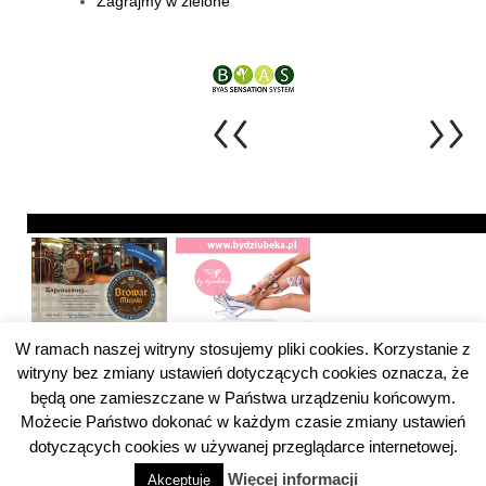
Zagrajmy w zielone
W ramach naszej witryny stosujemy pliki cookies. Korzystanie z
witryny bez zmiany ustawień dotyczących cookies oznacza, że
będą one zamieszczane w Państwa urządzeniu końcowym.
Możecie Państwo dokonać w każdym czasie zmiany ustawień
Pytanie do ZUS Kategoria
Pytanie do ZUS
dotyczących cookies w używanej przeglądarce internetowej.
Więcej informacji
Akceptuję
© 2026
Ladys Club Magazyn
↑
Projekt i realizacjia: Global Marketing Group