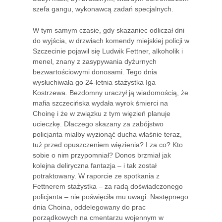
szefa gangu, wykonawcą zadań specjalnych.
W tym samym czasie, gdy skazaniec odliczał dni
do wyjścia, w drzwiach komendy miejskiej policji w
Szczecinie pojawił się Ludwik Fettner, alkoholik i
menel, znany z zasypywania dyżurnych
bezwartościowymi donosami. Tego dnia
wysłuchiwała go 24-letnia stażystka Iga
Kostrzewa. Bezdomny uraczył ją wiadomością, że
mafia szczecińska wydała wyrok śmierci na
Choinę i że w związku z tym więzień planuje
ucieczkę. Dlaczego skazany za zabójstwo
policjanta miałby wyzionąć ducha właśnie teraz,
tuż przed opuszczeniem więzienia? I za co? Kto
sobie o nim przypomniał? Donos brzmiał jak
kolejna deliryczna fantazja – i tak został
potraktowany. W raporcie ze spotkania z
Fettnerem stażystka – za radą doświadczonego
policjanta – nie poświęciła mu uwagi. Następnego
dnia Choina, oddelegowany do prac
porządkowych na cmentarzu wojennym w