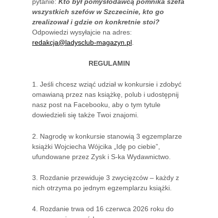
pytanie:
Kto był pomysłodawcą pomnika szefa
wszystkich szefów w Szczecinie, kto go
zrealizował i gdzie on konkretnie stoi?
Odpowiedzi wysyłajcie na adres:
redakcja@ladysclub-magazyn.pl
.
REGULAMIN
1. Jeśli chcesz wziąć udział w konkursie i zdobyć
omawianą przez nas książkę, polub i udostępnij
nasz post na Facebooku, aby o tym tytule
dowiedzieli się także Twoi znajomi.
2. Nagrodę w konkursie stanowią 3 egzemplarze
książki Wojciecha Wójcika „Idę po ciebie”,
ufundowane przez Zysk i S-ka Wydawnictwo.
3. Rozdanie przewiduje 3 zwycięzców – każdy z
nich otrzyma po jednym egzemplarzu książki.
4. Rozdanie trwa od 16 czerwca 2026 roku do