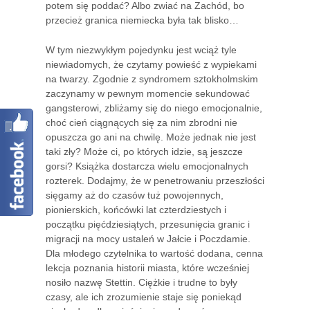
potem się poddać? Albo zwiać na Zachód, bo
przecież granica niemiecka była tak blisko…
W tym niezwykłym pojedynku jest wciąż tyle
niewiadomych, że czytamy powieść z wypiekami
na twarzy. Zgodnie z syndromem sztokholmskim
zaczynamy w pewnym momencie sekundować
gangsterowi, zbliżamy się do niego emocjonalnie,
choć cień ciągnących się za nim zbrodni nie
opuszcza go ani na chwilę. Może jednak nie jest
taki zły? Może ci, po których idzie, są jeszcze
gorsi? Książka dostarcza wielu emocjonalnych
rozterek. Dodajmy, że w penetrowaniu przeszłości
sięgamy aż do czasów tuż powojennych,
pionierskich, końcówki lat czterdziestych i
początku pięćdziesiątych, przesunięcia granic i
migracji na mocy ustaleń w Jałcie i Poczdamie.
Dla młodego czytelnika to wartość dodana, cenna
lekcja poznania historii miasta, które wcześniej
nosiło nazwę Stettin. Ciężkie i trudne to były
czasy, ale ich zrozumienie staje się poniekąd