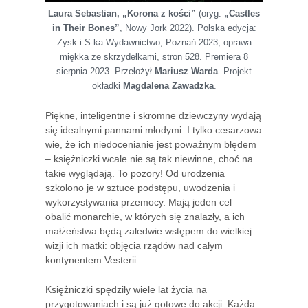
Laura Sebastian, „Korona z kości”
(oryg.
„Castles
in Their Bones”
, Nowy Jork 2022). Polska edycja:
Zysk i S-ka Wydawnictwo, Poznań 2023, oprawa
miękka ze skrzydełkami, stron 528. Premiera 8
sierpnia 2023. Przełożył
Mariusz Warda
. Projekt
okładki
Magdalena Zawadzka
.
Piękne, inteligentne i skromne dziewczyny wydają
się idealnymi pannami młodymi. I tylko cesarzowa
wie, że ich niedocenianie jest poważnym błędem
– księżniczki wcale nie są tak niewinne, choć na
takie wyglądają. To pozory! Od urodzenia
szkolono je w sztuce podstępu, uwodzenia i
wykorzystywania przemocy. Mają jeden cel –
obalić monarchie, w których się znalazły, a ich
małżeństwa będą zaledwie wstępem do wielkiej
wizji ich matki: objęcia rządów nad całym
kontynentem Vesterii.
Księżniczki spędziły wiele lat życia na
przygotowaniach i są już gotowe do akcji. Każda