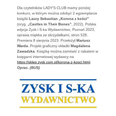
Dla czytelników LADY’S CLUB mamy poniżej
konkurs, w którym można zdobyć 2 egzemplarze
książki
Laury Sebastian „Korona z kości”
(oryg.
„Castles in Their Bones”
, 2022). Polska
edycja Zysk i S-ka Wydawnictwo, Poznań 2023,
oprawa miękka ze skrzydełkami, stron 528.
Premiera 8 sierpnia 2023. Przełożył
Mariusz
Warda
. Projekt graficzny okładki
Magdalena
Zawadzka
. Książkę można zamówić z rabatem w
księgarni internetowej wydawcy na
https://sklep.zysk.com.pl/korona-z-kosci.html
.
Oprac. (BUS)