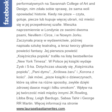
performatywnych na Savannah College of Art and
Design, nim zdała sobie sprawę, że sama woli
opowiadać historie. Kiedy nie pisze – czyta,
gotuje, piecze lub kupuje więcej ubrań, niż mieści
się w jej przepełnionej szafie. Mieszka
naprzemiennie w Londynie ze swoimi dwoma
psami, Nevillem i Circe, i w Nowym Jorku.
Zaczynała pracę w wydawnictwie, później
napisała sztukę teatralną, a teraz tworzy głównie
powieści fantasy. Jej pierwsza powieść
„Księżniczka popiołu” trafiła na listę bestsellerów
„New York Timesa”. W Polsce jej książki wydaje
Zysk i S-ka. Dotychczas ukazały się „Księżniczka
popiołu”, „Pani dymu”, „Królowa żaru” i „Korona z
kości”. Jak mówi, „pisze książki o dziewczynach,
które są silne na różne sposoby, zwykle dzięki
zdrowej dawce magii i kilku smokom”. Wpływ na
jej twórczość mieli między innymi JK Rowling,
Libba Bray, Leigh Bardugo, Sabaa Tahir i George
RR Martin. Więcej informacji na stronie
www.laurasebastianwrites.com
.