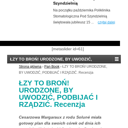
Szyndzielnią
Na początku października Poliklinika
Stomatologiczna Pod Szyndzielnią
świętowała jubileusz 15 ...
czytaj dalej
[metaslider id=61]
ŁZY TO BROŃ! URODZONE, BY UWODZIĆ,
PODBIJAĆ I RZĄDZIĆ. Recenzja
Strona główna
›
Pan Book
›
ŁZY TO BROŃ! URODZONE,
BY UWODZIĆ, PODBIJAĆ I RZĄDZIĆ. Recenzja
ŁZY TO BROŃ!
URODZONE, BY
UWODZIĆ, PODBIJAĆ I
RZĄDZIĆ. Recenzja
Cesarzowa Margaraux z rodu Soluné miała
gotowy plan dla swoich córek od dnia ich