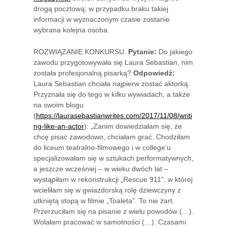
drogą pocztową; w przypadku braku takiej
informacji w wyznaczonym czasie zostanie
wybrana kolejna osoba.
ROZWIĄZANIE KONKURSU.
Pytanie:
Do jakiego
zawodu przygotowywała się Laura Sebastian, nim
została profesjonalną pisarką?
Odpowiedź:
Laura Sebastian chciała najpierw zostać aktorką.
Przyznała się do tego w kilku wywiadach, a także
na swoim blogu
(
https://laurasebastianwrites.com/2017/11/08/writi
ng-like-an-actor
): „Zanim dowiedziałam się, że
chcę pisać zawodowo, chciałam grać. Chodziłam
do liceum teatralno-filmowego i w college’u
specjalizowałam się w sztukach performatywnych,
a jeszcze wcześniej – w wieku dwóch lat –
wystąpiłam w rekonstrukcji „Rescue 911”, w której
wcieliłam się w gwiazdorską rolę dziewczyny z
utkniętą stopą w filmie „Toaleta”. To nie żart.
Przerzuciłam się na pisanie z wielu powodów (…).
Wolałam pracować w samotności (…). Czasami