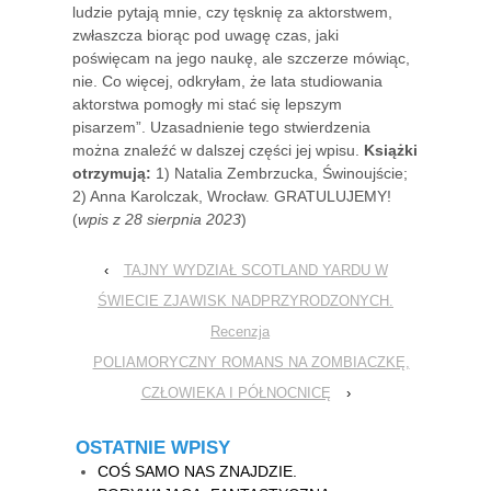
ludzie pytają mnie, czy tęsknię za aktorstwem,
zwłaszcza biorąc pod uwagę czas, jaki
poświęcam na jego naukę, ale szczerze mówiąc,
nie. Co więcej, odkryłam, że lata studiowania
aktorstwa pomogły mi stać się lepszym
pisarzem”. Uzasadnienie tego stwierdzenia
można znaleźć w dalszej części jej wpisu.
Książki
otrzymują:
1) Natalia Zembrzucka, Świnoujście;
2) Anna Karolczak, Wrocław. GRATULUJEMY!
(
wpis z 28 sierpnia 2023
)
‹
TAJNY WYDZIAŁ SCOTLAND YARDU W
ŚWIECIE ZJAWISK NADPRZYRODZONYCH.
Recenzja
POLIAMORYCZNY ROMANS NA ZOMBIACZKĘ,
CZŁOWIEKA I PÓŁNOCNICĘ
›
OSTATNIE WPISY
COŚ SAMO NAS ZNAJDZIE.