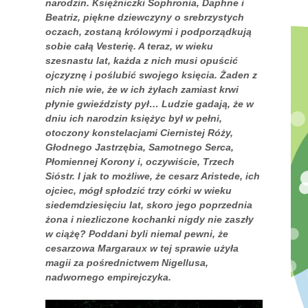
narodzin. Księżniczki Sophronia, Daphne i
Beatriz, piękne dziewczyny o srebrzystych
oczach, zostaną królowymi i podporządkują
sobie całą Vesterię. A teraz, w wieku
szesnastu lat, każda z nich musi opuścić
ojczyznę i poślubić swojego księcia. Żaden z
nich nie wie, że w ich żyłach zamiast krwi
płynie gwieździsty pył… Ludzie gadają, że w
dniu ich narodzin księżyc był w pełni,
otoczony konstelacjami Ciernistej Róży,
Głodnego Jastrzębia, Samotnego Serca,
Płomiennej Korony i, oczywiście, Trzech
Sióstr. I jak to możliwe, że cesarz Aristede, ich
ojciec, mógł spłodzić trzy córki w wieku
siedemdziesięciu lat, skoro jego poprzednia
żona i niezliczone kochanki nigdy nie zaszły
w ciążę? Poddani byli niemal pewni, że
cesarzowa Margaraux w tej sprawie użyła
magii za pośrednictwem Nigellusa,
nadwornego empirejczyka.