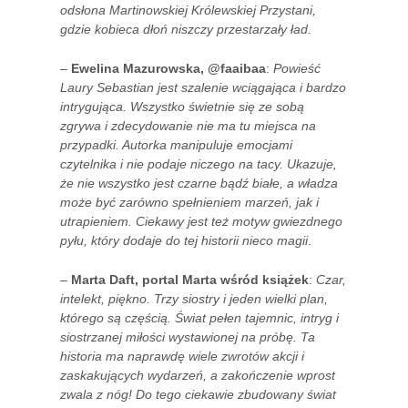
odsłona Martinowskiej Królewskiej Przystani,
gdzie kobieca dłoń niszczy przestarzały ład.
–
Ewelina Mazurowska, @faaibaa
:
Powieść
Laury Sebastian jest szalenie wciągająca i bardzo
intrygująca. Wszystko świetnie się ze sobą
zgrywa i zdecydowanie nie ma tu miejsca na
przypadki. Autorka manipuluje emocjami
czytelnika i nie podaje niczego na tacy. Ukazuje,
że nie wszystko jest czarne bądź białe, a władza
może być zarówno spełnieniem marzeń, jak i
utrapieniem. Ciekawy jest też motyw gwiezdnego
pyłu, który dodaje do tej historii nieco magii
.
–
Marta Daft, portal Marta wśród książek
:
Czar,
intelekt, piękno. Trzy siostry i jeden wielki plan,
którego są częścią. Świat pełen tajemnic, intryg i
siostrzanej miłości wystawionej na próbę. Ta
historia ma naprawdę wiele zwrotów akcji i
zaskakujących wydarzeń, a zakończenie wprost
zwala z nóg! Do tego ciekawie zbudowany świat