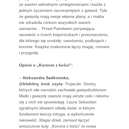
ze swoimi sekretnymi umiejętnościami i każda z
jednym życzeniem zaczerpniętym z gwiazd. Tyle
że gwiazdy mają swoje własne plany, a i matka
nie zdradziła córkom wszystkich swoich
zamiarów… Przed Państwem porywająca
opowieść o trzech księżniczkach i przeznaczeniu,
dla którego się urodziły: uwodzeniu, podbojach i
koronie. Książka znakomicie łączy magię, romans
i przygodę.
Opinie o „Koronie z kości”:
–
Aleksandra Sadkowska,
@blekitny_kruk_czyta
:
Trojaczki. Siostry,
których siła narodzin zachwiała gwiazdozbiorem.
Matki i gwiazdy zawsze mają ukryte cele i nikomu
się z nich nie spowiadają. Laura Sebastian
zgrabnymi słowami utkała świat, w którym
fundament tworzy intryga, a wykończenie
nienawiść. Magia dzieli, zamiast łączyć
wniszczone ludy.
„Korona z kości”
to nowa