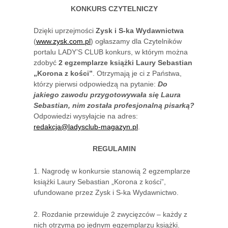
KONKURS CZYTELNICZY
Dzięki uprzejmości
Zysk i S-ka Wydawnictwa
(
www.zysk.com.pl
) ogłaszamy dla Czytelników
portalu LADY’S CLUB konkurs, w którym można
zdobyć
2 egzemplarze książki
Laury Sebastian
„Korona z kości”
. Otrzymają je ci z Państwa,
którzy pierwsi odpowiedzą na pytanie:
Do
jakiego zawodu przygotowywała się Laura
Sebastian, nim została profesjonalną pisarką?
Odpowiedzi wysyłajcie na adres:
redakcja@ladysclub-magazyn.pl
.
REGULAMIN
1. Nagrodę w konkursie stanowią 2 egzemplarze
książki Laury Sebastian „Korona z kości”,
ufundowane przez Zysk i S-ka Wydawnictwo.
2. Rozdanie przewiduje 2 zwycięzców – każdy z
nich otrzyma po jednym egzemplarzu książki.