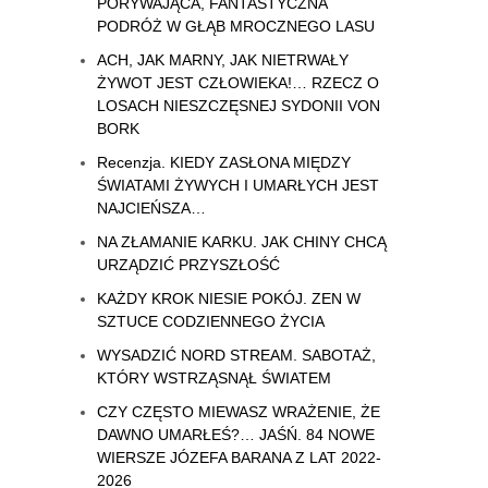
PORYWAJĄCA, FANTASTYCZNA
PODRÓŻ W GŁĄB MROCZNEGO LASU
ACH, JAK MARNY, JAK NIETRWAŁY
ŻYWOT JEST CZŁOWIEKA!… RZECZ O
LOSACH NIESZCZĘSNEJ SYDONII VON
BORK
Recenzja. KIEDY ZASŁONA MIĘDZY
ŚWIATAMI ŻYWYCH I UMARŁYCH JEST
NAJCIEŃSZA…
NA ZŁAMANIE KARKU. JAK CHINY CHCĄ
URZĄDZIĆ PRZYSZŁOŚĆ
KAŻDY KROK NIESIE POKÓJ. ZEN W
SZTUCE CODZIENNEGO ŻYCIA
WYSADZIĆ NORD STREAM. SABOTAŻ,
KTÓRY WSTRZĄSNĄŁ ŚWIATEM
CZY CZĘSTO MIEWASZ WRAŻENIE, ŻE
DAWNO UMARŁEŚ?… JAŚŃ. 84 NOWE
WIERSZE JÓZEFA BARANA Z LAT 2022-
2026