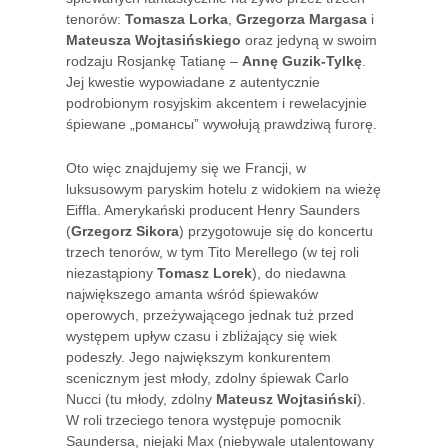
tenorów:
Tomasza Lorka
,
Grzegorza Margasa
i
Mateusza Wojtasińskiego
oraz jedyną w swoim
rodzaju Rosjankę Tatianę –
Annę Guzik-Tylkę
.
Jej kwestie wypowiadane z autentycznie
podrobionym rosyjskim akcentem i rewelacyjnie
śpiewane „романсы” wywołują prawdziwą furorę.
Oto więc znajdujemy się we Francji, w
luksusowym paryskim hotelu z widokiem na wieżę
Eiffla. Amerykański producent Henry Saunders
(
Grzegorz Sikora
) przygotowuje się do koncertu
trzech tenorów, w tym Tito Merellego (w tej roli
niezastąpiony
Tomasz Lorek
), do niedawna
największego amanta wśród śpiewaków
operowych, przeżywającego jednak tuż przed
występem upływ czasu i zbliżający się wiek
podeszły. Jego największym konkurentem
scenicznym jest młody, zdolny śpiewak Carlo
Nucci (tu młody, zdolny
Mateusz Wojtasiński
).
W roli trzeciego tenora występuje pomocnik
Saundersa, niejaki Max (niebywale utalentowany