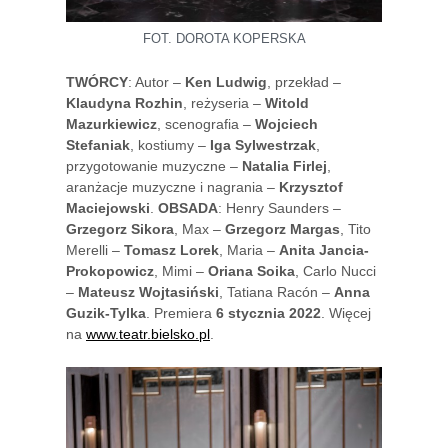
FOT. DOROTA KOPERSKA
TWÓRCY
: Autor –
Ken Ludwig
, przekład –
Klaudyna Rozhin
, reżyseria –
Witold
Mazurkiewicz
, scenografia –
Wojciech
Stefaniak
, kostiumy –
Iga Sylwestrzak
,
przygotowanie muzyczne –
Natalia Firlej
,
aranżacje muzyczne i nagrania –
Krzysztof
Maciejowski
.
OBSADA
: Henry Saunders –
Grzegorz Sikora
, Max –
Grzegorz Margas
, Tito
Merelli –
Tomasz Lorek
, Maria –
Anita Jancia-
Prokopowicz
, Mimi –
Oriana Soika
, Carlo Nucci
–
Mateusz Wojtasiński
, Tatiana Racón –
Anna
Guzik-Tylka
. Premiera
6 stycznia 2022
. Więcej
na
www.teatr.bielsko.pl
.