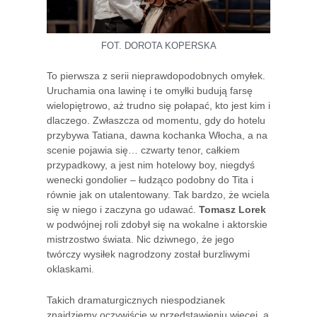
FOT. DOROTA KOPERSKA
To pierwsza z serii nieprawdopodobnych omyłek.
Uruchamia ona lawinę i te omyłki budują farsę
wielopiętrowo, aż trudno się połapać, kto jest kim i
dlaczego. Zwłaszcza od momentu, gdy do hotelu
przybywa Tatiana, dawna kochanka Włocha, a na
scenie pojawia się… czwarty tenor, całkiem
przypadkowy, a jest nim hotelowy boy, niegdyś
wenecki gondolier – łudząco podobny do Tita i
równie jak on utalentowany. Tak bardzo, że wciela
się w niego i zaczyna go udawać.
Tomasz Lorek
w podwójnej roli zdobył się na wokalne i aktorskie
mistrzostwo świata. Nic dziwnego, że jego
twórczy wysiłek nagrodzony został burzliwymi
oklaskami.
Takich dramaturgicznych niespodzianek
znajdziemy oczywiście w przedstawieniu więcej, a