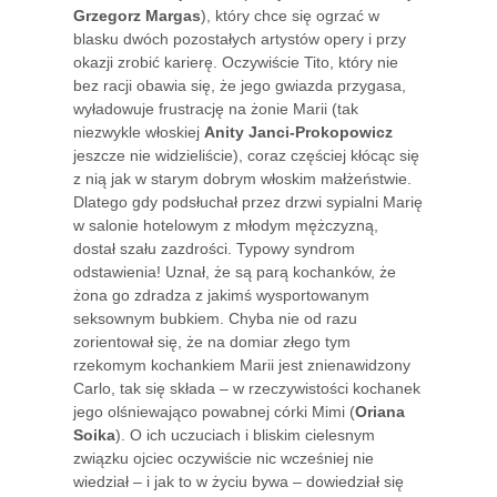
Grzegorz Margas
), który chce się ogrzać w
blasku dwóch pozostałych artystów opery i przy
okazji zrobić karierę. Oczywiście Tito, który nie
bez racji obawia się, że jego gwiazda przygasa,
wyładowuje frustrację na żonie Marii (tak
niezwykle włoskiej
Anity Janci-Prokopowicz
jeszcze nie widzieliście), coraz częściej kłócąc się
z nią jak w starym dobrym włoskim małżeństwie.
Dlatego gdy podsłuchał przez drzwi sypialni Marię
w salonie hotelowym z młodym mężczyzną,
dostał szału zazdrości. Typowy syndrom
odstawienia! Uznał, że są parą kochanków, że
żona go zdradza z jakimś wysportowanym
seksownym bubkiem. Chyba nie od razu
zorientował się, że na domiar złego tym
rzekomym kochankiem Marii jest znienawidzony
Carlo, tak się składa – w rzeczywistości kochanek
jego olśniewająco powabnej córki Mimi (
Oriana
Soika
). O ich uczuciach i bliskim cielesnym
związku ojciec oczywiście nic wcześniej nie
wiedział – i jak to w życiu bywa – dowiedział się