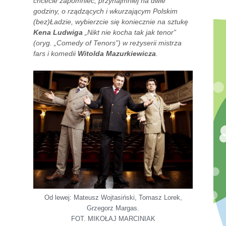
chcecie zapomnieć, przynajmniej na dwie
godziny, o rządzących i wkurzającym Polskim
(bez)Ładzie, wybierzcie się koniecznie na sztukę
Kena Ludwiga
„Nikt nie kocha tak jak tenor”
(oryg. „Comedy of Tenors”) w reżyserii mistrza
fars i komedii
Witolda Mazurkiewicza
.
Od lewej: Mateusz Wojtasiński, Tomasz Lorek,
Grzegorz Margas.
FOT. MIKOŁAJ MARCINIAK