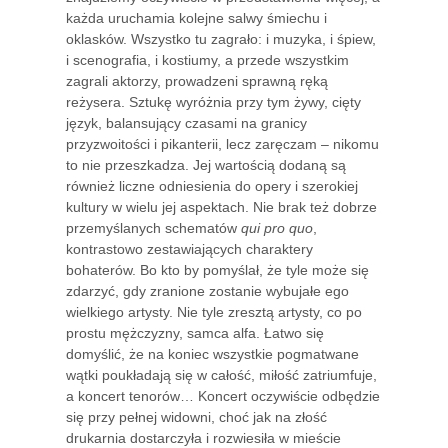
każda uruchamia kolejne salwy śmiechu i
oklasków. Wszystko tu zagrało: i muzyka, i śpiew,
i scenografia, i kostiumy, a przede wszystkim
zagrali aktorzy, prowadzeni sprawną ręką
reżysera. Sztukę wyróżnia przy tym żywy, cięty
język, balansujący czasami na granicy
przyzwoitości i pikanterii, lecz zaręczam – nikomu
to nie przeszkadza. Jej wartością dodaną są
również liczne odniesienia do opery i szerokiej
kultury w wielu jej aspektach. Nie brak też dobrze
przemyślanych schematów
qui pro quo
,
kontrastowo zestawiających charaktery
bohaterów. Bo kto by pomyślał, że tyle może się
zdarzyć, gdy zranione zostanie wybujałe ego
wielkiego artysty. Nie tyle zresztą artysty, co po
prostu mężczyzny, samca alfa. Łatwo się
domyślić, że na koniec wszystkie pogmatwane
wątki poukładają się w całość, miłość zatriumfuje,
a koncert tenorów… Koncert oczywiście odbędzie
się przy pełnej widowni, choć jak na złość
drukarnia dostarczyła i rozwiesiła w mieście