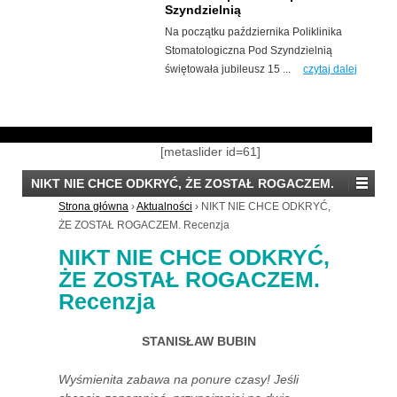
Szyndzielnią
Klub Szermierki Japońskiej Renshudojo
Na początku października Poliklinika
we współpracy z Polskim
Stomatologiczna Pod Szyndzielnią
Stowarzyszeniem Iaidō ...
czytaj dalej
świętowała jubileusz 15 ...
czytaj dalej
[metaslider id=61]
NIKT NIE CHCE ODKRYĆ, ŻE ZOSTAŁ ROGACZEM.
Recenzja
Strona główna
›
Aktualności
›
NIKT NIE CHCE ODKRYĆ,
ŻE ZOSTAŁ ROGACZEM. Recenzja
NIKT NIE CHCE ODKRYĆ,
ŻE ZOSTAŁ ROGACZEM.
Recenzja
STANISŁAW BUBIN
Wyśmienita zabawa na ponure czasy! Jeśli