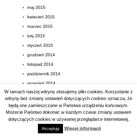
maj 2015
kwiecień 2015
marzec 2015
luty 2015
styczeń 2015
grudzień 2014
listopad 2014
październik 2014
wrzesień 2014
W ramach naszej witryny stosujemy pliki cookies. Korzystanie z
sierpień 2014
witryny bez zmiany ustawień dotyczących cookies oznacza, że
lipiec 2014
będą one zamieszczane w Państwa urządzeniu końcowym.
czerwiec 2014
Możecie Państwo dokonać w każdym czasie zmiany ustawień
dotyczących cookies w używanej przeglądarce internetowej.
kwiecień 2014
Więcej informacji
Akceptuję
marzec 2014