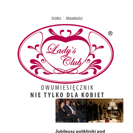
Krótko
Aktualności
Jubileusz polikliniki pod
Samuraje iaidō w Wilkowicach