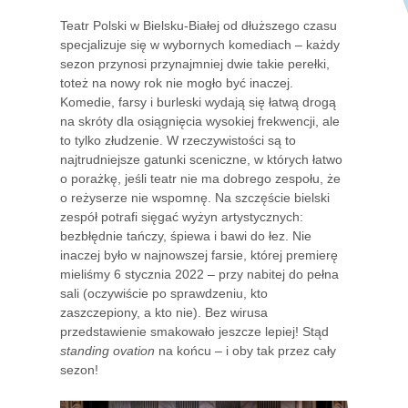
Teatr Polski w Bielsku-Białej od dłuższego czasu
specjalizuje się w wybornych komediach – każdy
sezon przynosi przynajmniej dwie takie perełki,
toteż na nowy rok nie mogło być inaczej.
Komedie, farsy i burleski wydają się łatwą drogą
na skróty dla osiągnięcia wysokiej frekwencji, ale
to tylko złudzenie. W rzeczywistości są to
najtrudniejsze gatunki sceniczne, w których łatwo
o porażkę, jeśli teatr nie ma dobrego zespołu, że
o reżyserze nie wspomnę. Na szczęście bielski
zespół potrafi sięgać wyżyn artystycznych:
bezbłędnie tańczy, śpiewa i bawi do łez. Nie
inaczej było w najnowszej farsie, której premierę
mieliśmy 6 stycznia 2022 – przy nabitej do pełna
sali (oczywiście po sprawdzeniu, kto
zaszczepiony, a kto nie). Bez wirusa
przedstawienie smakowało jeszcze lepiej! Stąd
standing ovation
na końcu – i oby tak przez cały
sezon!