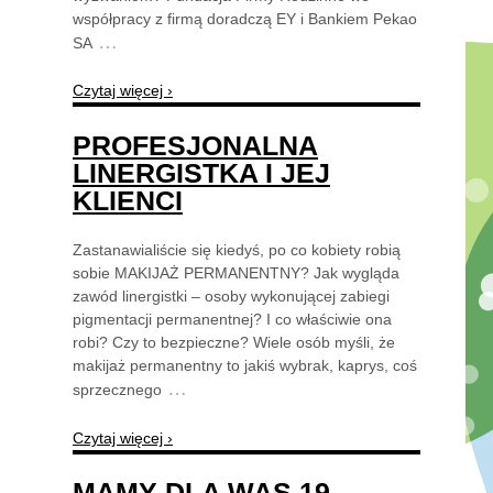
współpracy z firmą doradczą EY i Bankiem Pekao
…
SA
Czytaj więcej ›
PROFESJONALNA
LINERGISTKA I JEJ
KLIENCI
Zastanawialiście się kiedyś, po co kobiety robią
sobie MAKIJAŻ PERMANENTNY? Jak wygląda
zawód linergistki – osoby wykonującej zabiegi
pigmentacji permanentnej? I co właściwie ona
robi? Czy to bezpieczne? Wiele osób myśli, że
makijaż permanentny to jakiś wybrak, kaprys, coś
…
sprzecznego
Czytaj więcej ›
MAMY DLA WAS 19