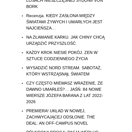
LOSACH NIESZCZĘSNEJ SYDONII VON
BORK
Recenzja. KIEDY ZASŁONA MIĘDZY
ŚWIATAMI ŻYWYCH I UMARŁYCH JEST
NAJCIEŃSZA…
NA ZŁAMANIE KARKU. JAK CHINY CHCĄ
URZĄDZIĆ PRZYSZŁOŚĆ
KAŻDY KROK NIESIE POKÓJ. ZEN W
SZTUCE CODZIENNEGO ŻYCIA
WYSADZIĆ NORD STREAM. SABOTAŻ,
KTÓRY WSTRZĄSNĄŁ ŚWIATEM
CZY CZĘSTO MIEWASZ WRAŻENIE, ŻE
DAWNO UMARŁEŚ?… JAŚŃ. 84 NOWE
WIERSZE JÓZEFA BARANA Z LAT 2022-
2026
PREMIERA! UKŁAD W NOWEJ,
ZACHWYCAJĄCEJ ODSŁONIE. THE
DEAL: AN OFF-CAMPUS NOVEL