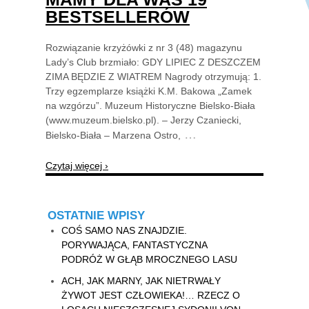
BESTSELLERÓW
Rozwiązanie krzyżówki z nr 3 (48) magazynu
Lady’s Club brzmiało: GDY LIPIEC Z DESZCZEM
ZIMA BĘDZIE Z WIATREM Nagrody otrzymują: 1.
Trzy egzemplarze książki K.M. Bakowa „Zamek
na wzgórzu”. Muzeum Historyczne Bielsko-Biała
(www.muzeum.bielsko.pl). – Jerzy Czaniecki,
…
Bielsko-Biała – Marzena Ostro,
Czytaj więcej ›
OSTATNIE WPISY
COŚ SAMO NAS ZNAJDZIE.
PORYWAJĄCA, FANTASTYCZNA
PODRÓŻ W GŁĄB MROCZNEGO LASU
ACH, JAK MARNY, JAK NIETRWAŁY
ŻYWOT JEST CZŁOWIEKA!… RZECZ O