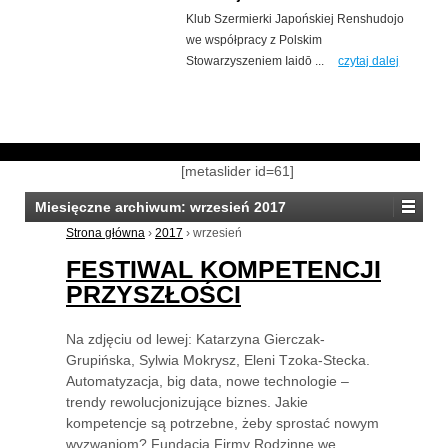
Klub Szermierki Japońskiej Renshudojo
we współpracy z Polskim
Stowarzyszeniem Iaidō ...
czytaj dalej
[metaslider id=61]
Miesięczne archiwum:
wrzesień 2017
Strona główna
›
2017
›
wrzesień
FESTIWAL KOMPETENCJI
PRZYSZŁOŚCI
Na zdjęciu od lewej: Katarzyna Gierczak-
Grupińska, Sylwia Mokrysz, Eleni Tzoka-Stecka.
Automatyzacja, big data, nowe technologie –
trendy rewolucjonizujące biznes. Jakie
kompetencje są potrzebne, żeby sprostać nowym
wyzwaniom? Fundacja Firmy Rodzinne we