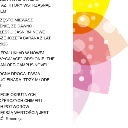
TAŻ, KTÓRY WSTRZĄSNĄŁ
TEM
CZĘSTO MIEWASZ
ENIE, ŻE DAWNO
ŁEŚ?… JAŚŃ. 84 NOWE
ZE JÓZEFA BARANA Z LAT
2026
ERA! UKŁAD W NOWEJ,
WYCAJĄCEJ ODSŁONIE. THE
 AN OFF-CAMPUS NOVEL
OCNA DROGA: PASJA
UG EINARA. TRZY MŁODE
I
IECIE OKRUTNYCH,
OŻERCZYCH CHIMER I
CH POTWORÓW
IĘKSZĄ WARTOŚCIĄ JEST
Ć. Recenzja