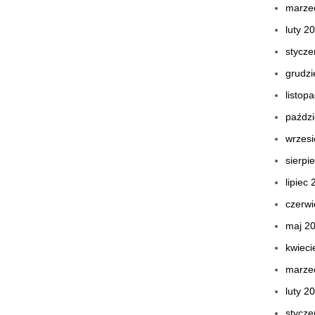
marze
luty 2
stycze
grudzi
listop
paździ
wrzes
sierpi
lipiec
czerwi
maj 2
kwieci
marze
luty 2
stycze