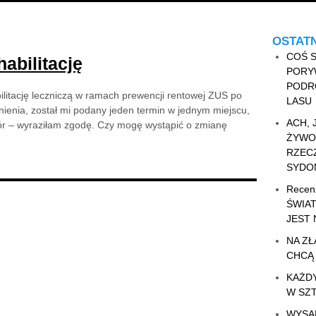
OSTATN
COŚ S
abilitację
PORY
PODR
litację leczniczą w ramach prewencji rentowej ZUS po
LASU
lnienia, został mi podany jeden termin w jednym miejscu,
ACH, 
ór – wyraziłam zgodę. Czy mogę wystąpić o zmianę
ŻYWO
RZEC
SYDON
Recen
ŚWIA
JEST
NA ZŁ
CHCĄ
KAŻDY
W SZ
WYSA