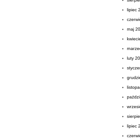
sierpi
lipiec
czerwi
maj 2
kwieci
marze
luty 2
stycze
grudzi
listop
paździ
wrzes
sierpi
lipiec
czerwi