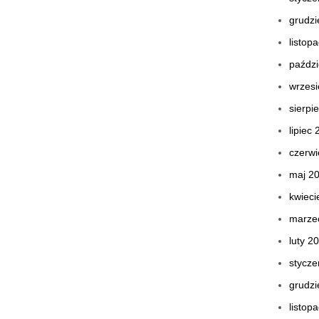
grudzi
listop
paździ
wrzes
sierpi
lipiec
czerwi
maj 2
kwieci
marze
luty 2
stycze
grudzi
listop