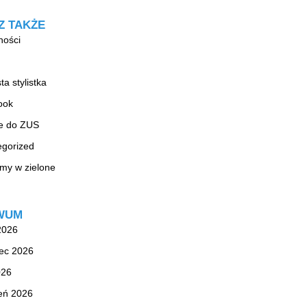
Z TAKŻE
ności
ta stylistka
ook
ie do ZUS
egorized
my w zielone
WUM
 2026
ec 2026
026
eń 2026