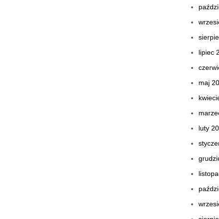
paździ
wrzes
sierpi
lipiec
czerwi
maj 2
kwieci
marze
luty 2
stycze
grudzi
listop
paździ
wrzes