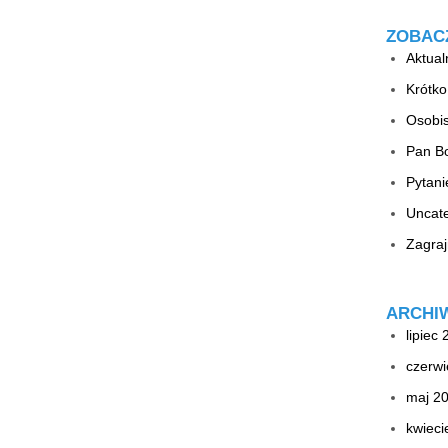
ZOBAC
Aktual
Krótko
Osobis
Pan B
Pytan
Uncat
Zagraj
ARCHI
lipiec
czerwi
maj 2
kwieci