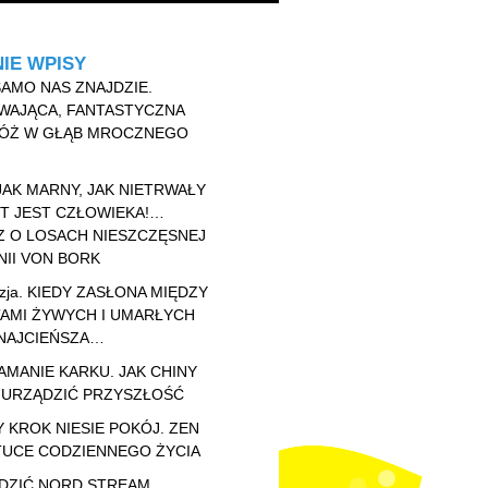
IE WPISY
AMO NAS ZNAJDZIE.
WAJĄCA, FANTASTYCZNA
ÓŻ W GŁĄB MROCZNEGO
JAK MARNY, JAK NIETRWAŁY
T JEST CZŁOWIEKA!…
Z O LOSACH NIESZCZĘSNEJ
II VON BORK
zja. KIEDY ZASŁONA MIĘDZY
TAMI ŻYWYCH I UMARŁYCH
 NAJCIEŃSZA…
AMANIE KARKU. JAK CHINY
 URZĄDZIĆ PRZYSZŁOŚĆ
 KROK NIESIE POKÓJ. ZEN
TUCE CODZIENNEGO ŻYCIA
DZIĆ NORD STREAM.