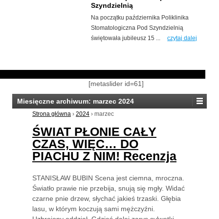
Szyndzielnią
Na początku października Poliklinika
Stomatologiczna Pod Szyndzielnią
świętowała jubileusz 15 ...
czytaj dalej
[metaslider id=61]
Miesięczne archiwum:
marzec 2024
Strona główna
›
2024
›
marzec
ŚWIAT PŁONIE CAŁY
CZAS, WIĘC… DO
PIACHU Z NIM! Recenzja
STANISŁAW BUBIN Scena jest ciemna, mroczna.
Światło prawie nie przebija, snują się mgły. Widać
czarne pnie drzew, słychać jakieś trzaski. Głębia
lasu, w którym koczują sami mężczyźni.
Uzbrojony oddział. Gdzieś dalej zarys sylwetki