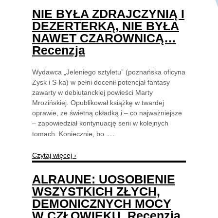
NIE BYŁA ZDRAJCZYNIĄ I
DEZERTERKĄ, NIE BYŁA
NAWET CZAROWNICĄ…
Recenzja
Wydawca „Jeleniego sztyletu” (poznańska oficyna
Zysk i S-ka) w pełni docenił potencjał fantasy
zawarty w debiutanckiej powieści Marty
Mrozińskiej. Opublikował książkę w twardej
oprawie, ze świetną okładką i – co najważniejsze
– zapowiedział kontynuację serii w kolejnych
…
tomach. Koniecznie, bo
Czytaj więcej ›
ALRAUNE: UOSOBIENIE
WSZYSTKICH ZŁYCH,
DEMONICZNYCH MOCY
W CZŁOWIEKU. Recenzja