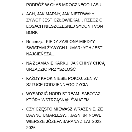
PODRÓŻ W GŁĄB MROCZNEGO LASU
ACH, JAK MARNY, JAK NIETRWAŁY
ŻYWOT JEST CZŁOWIEKA!… RZECZ O
LOSACH NIESZCZĘSNEJ SYDONII VON
BORK
Recenzja. KIEDY ZASŁONA MIĘDZY
ŚWIATAMI ŻYWYCH I UMARŁYCH JEST
NAJCIEŃSZA…
NA ZŁAMANIE KARKU. JAK CHINY CHCĄ
URZĄDZIĆ PRZYSZŁOŚĆ
KAŻDY KROK NIESIE POKÓJ. ZEN W
SZTUCE CODZIENNEGO ŻYCIA
WYSADZIĆ NORD STREAM. SABOTAŻ,
KTÓRY WSTRZĄSNĄŁ ŚWIATEM
CZY CZĘSTO MIEWASZ WRAŻENIE, ŻE
DAWNO UMARŁEŚ?… JAŚŃ. 84 NOWE
WIERSZE JÓZEFA BARANA Z LAT 2022-
2026