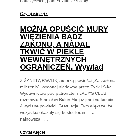
…
nauczycielce, pani Suzuki ze szkoły
Czytaj więcej ›
MOŻNA OPUŚCIĆ MURY
WIĘZIENIA BĄDŹ
ZAKONU, A NADAL
TKWIĆ W PIEKLE
WEWNĘTRZNYCH
OGRANICZEŃ. Wywiad
Z ŻANETĄ PAWLIK, autorką powieści „Za zasłoną
milczenia”, wydanej niedawno przez Zysk i S-ka
Wydawnictwo pod patronatem LADY’S CLUB,
rozmawia Stanisław Bubin Ma już pani na koncie
4 wydane powieści. Gratulacje! Tym większe, że
wszystkie okazały się bestsellerami. Ta
…
najnowsza,
Czytaj więcej ›