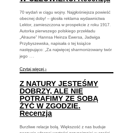
70 wydań w ciągu wojny. Najgłośniejsza powieść
obecnej doby! – głosiła reklama wydawnictwa
Lektor, zamieszczona w prospekcie z roku 1917.
Autorka pierwszego polskiego przekładu
„Alraune” Hannsa Heinza Ewersa, Jadwiga
Przybyszewska, napisała o tej książce
następująco: „Za najwięcej sharmonizowany twór
…
jego
Czytaj więcej ›
Z NATURY JESTEŚMY
DOBRZY, ALE NIE
POTRAFIMY ZE SOBĄ
ŻYĆ W ZGODZIE.
Recenzja
Burzliwe relacje bolą. Większość z nas buduje
poczucie własnej wartości przynajmniej w części