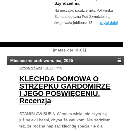
Szyndzielnią
Na początku października Poliklinika
Stomatologiczna Pod Szyndzielnią
świętowała jubileusz 15 ...
czytaj dalej
[metaslider id=61]
Miesięczne archiwum:
maj 2025
Strona główna
›
2025
›
maj
KLECHDA DOMOWA O
STRZĘPKU GARDOMIRZE
I JEGO POŚWIĘCENIU.
Recenzja
STANISŁAW BUBIN W moim wieku nie czyta się
już bajek i baśni, chyba że wnukom. Nie sądziłem
też, że można napisać klechdę specjalnie dla