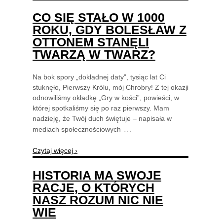
CO SIĘ STAŁO W 1000
ROKU, GDY BOLESŁAW Z
OTTONEM STANĘLI
TWARZĄ W TWARZ?
Na bok spory „dokładnej daty”, tysiąc lat Ci
stuknęło, Pierwszy Królu, mój Chrobry! Z tej okazji
odnowiliśmy okładkę „Gry w kości”, powieści, w
której spotkaliśmy się po raz pierwszy. Mam
nadzieję, że Twój duch świętuje – napisała w
…
mediach społecznościowych
Czytaj więcej ›
HISTORIA MA SWOJE
RACJE, O KTÓRYCH
NASZ ROZUM NIC NIE
WIE