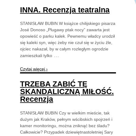
INNA. Recenzja teatralna
STANISŁAW BUBIN W książce chilijskiego pisarza
José Donoso „Plugawy ptak nocy” zawarta jest
opowieść o parku kalek. Pewnemu władcy urodził
się kaleki syn, więc żeby nie czuł się w życiu źle,
ojciec nakazał, by w całym rozległym ogrodzie
…
zamieszkali tylko
Czytaj więcej ›
TRZEBA ZABIĆ TĘ
SKANDALICZNĄ MIŁOŚĆ.
Recenzja
STANISŁAW BUBIN Czy w wielkim mieście, tak
dużym jak Kraków, pełnym wścibskich spojrzeń i
kamer monitoringu, można zniknąć bez śladu?
Całkowicie? Przypadek dziewiętnastoletniej Sary