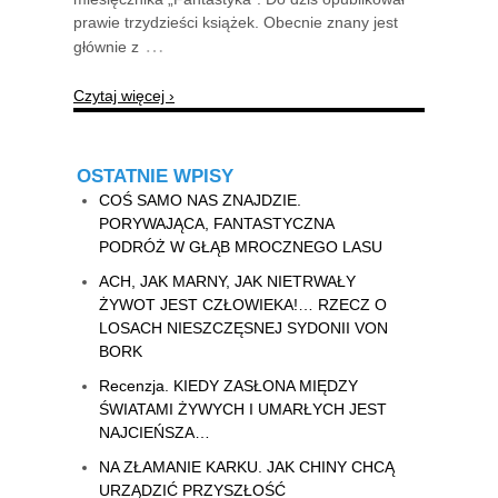
prawie trzydzieści książek. Obecnie znany jest
…
głównie z
Czytaj więcej ›
OSTATNIE WPISY
COŚ SAMO NAS ZNAJDZIE.
PORYWAJĄCA, FANTASTYCZNA
PODRÓŻ W GŁĄB MROCZNEGO LASU
ACH, JAK MARNY, JAK NIETRWAŁY
ŻYWOT JEST CZŁOWIEKA!… RZECZ O
LOSACH NIESZCZĘSNEJ SYDONII VON
BORK
Recenzja. KIEDY ZASŁONA MIĘDZY
ŚWIATAMI ŻYWYCH I UMARŁYCH JEST
NAJCIEŃSZA…
NA ZŁAMANIE KARKU. JAK CHINY CHCĄ
URZĄDZIĆ PRZYSZŁOŚĆ