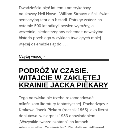
Dwadzieścia pięć lat temu amerykańscy
naukowcy Neil Howe i William Strauss olśnili świat
sensacyjną teorią o historii. Patrząc wstecz na
ostatnie 500 lat odkryli pewien wyraźny, a
wcześniej niedostrzegany schemat: nowożytna
historia przebiega w cyklach trwających mniej
…
więcej osiemdziesiąt do
Czytaj więcej ›
PODRÓŻ W CZASIE.
WITAJCIE W ZAKLĘTEJ
KRAINIE JACKA PIEKARY
Tego nazwiska nie trzeba rekomendować
miłośnikom literatury fantastycznej. Pochodzący z
Krakowa Jacek Piekara (rocznik 1965) jako literat
debiutował w sierpniu 1983 opowiadaniem
„Wszystkie twarze szatana” na łamach
miesięcznika „Fantastyka”. Do dziś opublikował