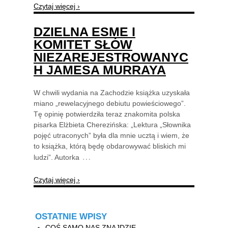
Czytaj więcej ›
DZIELNA ESME I
KOMITET SŁÓW
NIEZAREJESTROWANYC
H JAMESA MURRAYA
W chwili wydania na Zachodzie książka uzyskała
miano „rewelacyjnego debiutu powieściowego”.
Tę opinię potwierdziła teraz znakomita polska
pisarka Elżbieta Cherezińska: „Lektura „Słownika
pojęć utraconych” była dla mnie ucztą i wiem, że
to książka, którą będę obdarowywać bliskich mi
…
ludzi”. Autorka
Czytaj więcej ›
OSTATNIE WPISY
COŚ SAMO NAS ZNAJDZIE.