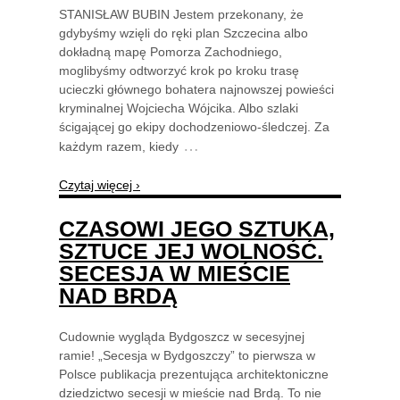
STANISŁAW BUBIN Jestem przekonany, że
gdybyśmy wzięli do ręki plan Szczecina albo
dokładną mapę Pomorza Zachodniego,
moglibyśmy odtworzyć krok po kroku trasę
ucieczki głównego bohatera najnowszej powieści
kryminalnej Wojciecha Wójcika. Albo szlaki
ścigającej go ekipy dochodzeniowo-śledczej. Za
…
każdym razem, kiedy
Czytaj więcej ›
CZASOWI JEGO SZTUKA,
SZTUCE JEJ WOLNOŚĆ.
SECESJA W MIEŚCIE
NAD BRDĄ
Cudownie wygląda Bydgoszcz w secesyjnej
ramie! „Secesja w Bydgoszczy” to pierwsza w
Polsce publikacja prezentująca architektoniczne
dziedzictwo secesji w mieście nad Brdą. To nie