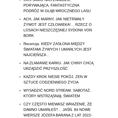
PORYWAJĄCA, FANTASTYCZNA
PODRÓŻ W GŁĄB MROCZNEGO LASU
ACH, JAK MARNY, JAK NIETRWAŁY
ŻYWOT JEST CZŁOWIEKA!… RZECZ O
LOSACH NIESZCZĘSNEJ SYDONII VON
BORK
Recenzja. KIEDY ZASŁONA MIĘDZY
ŚWIATAMI ŻYWYCH I UMARŁYCH JEST
NAJCIEŃSZA…
NA ZŁAMANIE KARKU. JAK CHINY CHCĄ
URZĄDZIĆ PRZYSZŁOŚĆ
KAŻDY KROK NIESIE POKÓJ. ZEN W
SZTUCE CODZIENNEGO ŻYCIA
WYSADZIĆ NORD STREAM. SABOTAŻ,
KTÓRY WSTRZĄSNĄŁ ŚWIATEM
CZY CZĘSTO MIEWASZ WRAŻENIE, ŻE
DAWNO UMARŁEŚ?… JAŚŃ. 84 NOWE
WIERSZE JÓZEFA BARANA Z LAT 2022-