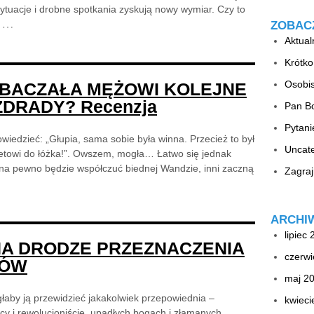
ytuacje i drobne spotkania zyskują nowy wymiar. Czy to
…
ZOBAC
Aktual
Krótko
Osobis
BACZAŁA MĘŻOWI KOLEJNE
ZDRADY? Recenzja
Pan B
Pytan
edzieć: „Głupia, sama sobie była winna. Przecież to był
Uncat
acetowi do łóżka!”. Owszem, mogła… Łatwo się jednak
u na pewno będzie współczuć biednej Wandzie, inni zaczną
Zagraj
ARCHI
lipiec
NA DRODZE PRZEZNACZENIA
czerwi
GÓW
maj 2
łaby ją przewidzieć jakakolwiek przepowiednia –
kwieci
jcy i rewolucjoniście, upadłych bogach i złamanych