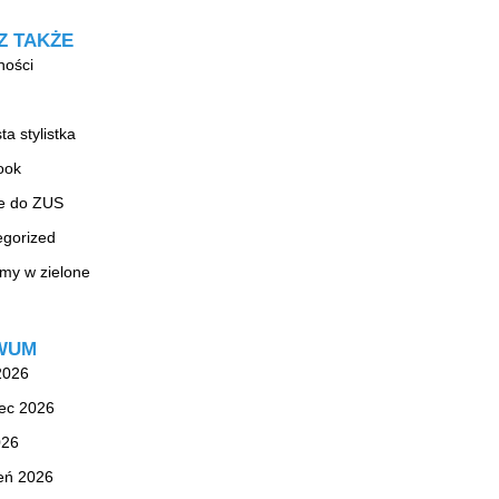
Z TAKŻE
ności
ta stylistka
ook
ie do ZUS
egorized
my w zielone
WUM
 2026
ec 2026
026
eń 2026