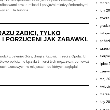
marze
ólestwami oraz o miłości i przyjaźni między śmiertelnymi
…
yceni. Ta historia
luty 2
stycze
grudzi
RAZU ZABICI, TYLKO
listop
I PORZUCENI JAK ZABAWKI.
paździ
wrzes
sierpi
ł z Jeleniej Góry, drugi z Katowic, trzeci z Opola. Ich
tkowo policja nie łączyła śmierci tych mężczyzn, ponieważ
lipiec
ach czasowych, w miejscach, do których zaglądali
czerwi
maj 2
kwieci
marze
luty 2
stycze