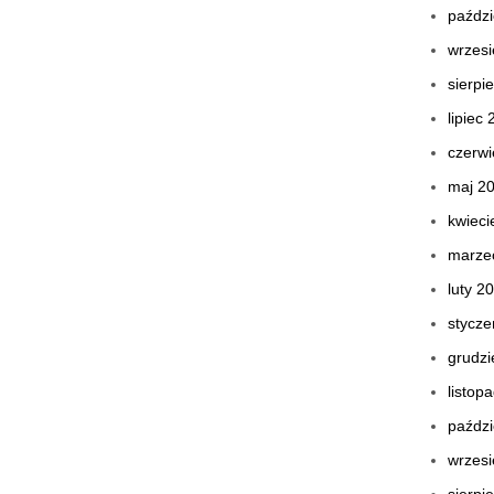
paździ
wrzes
sierpi
lipiec
czerwi
maj 2
kwieci
marze
luty 2
stycze
grudzi
listop
paździ
wrzes