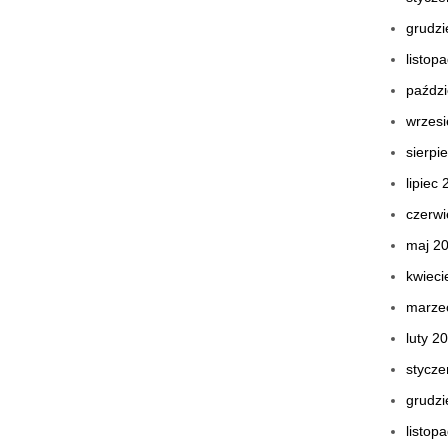
grudzi
listop
paździ
wrzes
sierpi
lipiec
czerwi
maj 2
kwieci
marze
luty 2
stycze
grudzi
listop