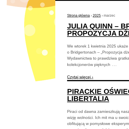
Strona główna
›
2025
›
marzec
JULIA QUINN – 
PROPOZYCJA D
We wtorek 1 kwietnia 2025 ukaże 
o Bridgertonach – „Propozycja dże
Wydawnictwa to prawdziwa gratka 
…
kolekcjonerów pięknych
Czytaj więcej ›
PIRACKIE OŚWI
LIBERTALIA
Piraci od dawna zamieszkują nasz
wizję wolności. Ich mit ma u swoic
obfitującą w pomysłowe eksperym