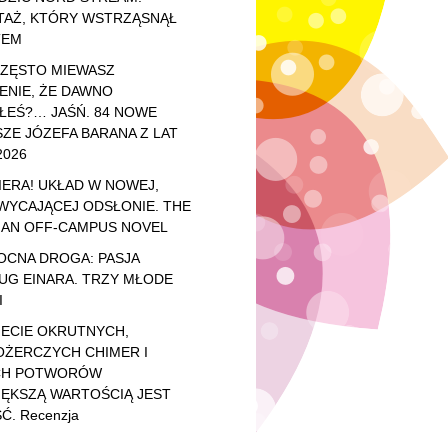
TAŻ, KTÓRY WSTRZĄSNĄŁ
TEM
CZĘSTO MIEWASZ
ENIE, ŻE DAWNO
ŁEŚ?… JAŚŃ. 84 NOWE
ZE JÓZEFA BARANA Z LAT
2026
ERA! UKŁAD W NOWEJ,
WYCAJĄCEJ ODSŁONIE. THE
 AN OFF-CAMPUS NOVEL
OCNA DROGA: PASJA
UG EINARA. TRZY MŁODE
I
IECIE OKRUTNYCH,
OŻERCZYCH CHIMER I
CH POTWORÓW
IĘKSZĄ WARTOŚCIĄ JEST
Ć. Recenzja