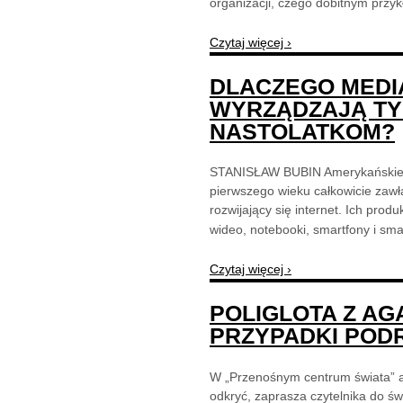
organizacji, czego dobitnym przy
Czytaj więcej ›
DLACZEGO MEDI
WYRZĄDZAJĄ TY
NASTOLATKOM?
STANISŁAW BUBIN Amerykańskie f
pierwszego wieku całkowicie zawł
rozwijający się internet. Ich prod
wideo, notebooki, smartfony i smar
Czytaj więcej ›
POLIGLOTA Z AGA
PRZYPADKI POD
W „Przenośnym centrum świata” au
odkryć, zaprasza czytelnika do św