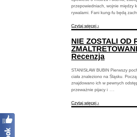
przepowiedniach, wojnie między kr
rywalami. Fani kung-fu będą zachw
Czytaj więcej ›
NIE ZOSTALI OD 
ZMALTRETOWANI 
Recenzja
STANISŁAW BUBIN Pierwszy pochodzi
ciała znaleziono na Śląsku. Począ
znajdowano ich w pewnych odstęp
…
przeważnie pijacy i
Czytaj więcej ›