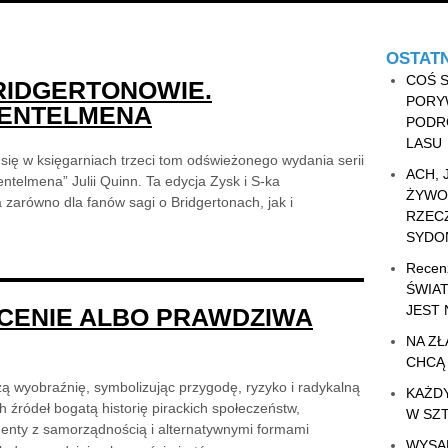
OSTATN
COŚ S
BRIDGERTONOWIE.
PORY
ŻENTELMENA
PODR
LASU
się w księgarniach trzeci tom odświeżonego wydania serii
ACH, 
ntelmena” Julii Quinn. Ta edycja Zysk i S-ka
ŻYWO
zarówno dla fanów sagi o Bridgertonach, jak i
RZEC
SYDON
Recen
ŚWIA
JEST
ECENIE ALBO PRAWDZIWA
NA ZŁ
CHCĄ
ą wyobraźnię, symbolizując przygodę, ryzyko i radykalną
KAŻDY
h źródeł bogatą historię pirackich społeczeństw,
W SZ
enty z samorządnością i alternatywnymi formami
WYSA