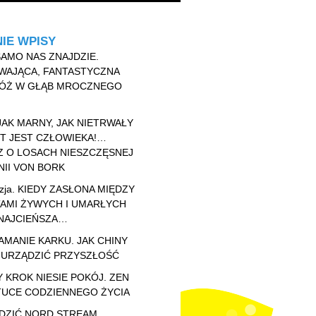
IE WPISY
AMO NAS ZNAJDZIE.
WAJĄCA, FANTASTYCZNA
ÓŻ W GŁĄB MROCZNEGO
JAK MARNY, JAK NIETRWAŁY
T JEST CZŁOWIEKA!…
Z O LOSACH NIESZCZĘSNEJ
II VON BORK
zja. KIEDY ZASŁONA MIĘDZY
TAMI ŻYWYCH I UMARŁYCH
 NAJCIEŃSZA…
AMANIE KARKU. JAK CHINY
 URZĄDZIĆ PRZYSZŁOŚĆ
 KROK NIESIE POKÓJ. ZEN
TUCE CODZIENNEGO ŻYCIA
DZIĆ NORD STREAM.