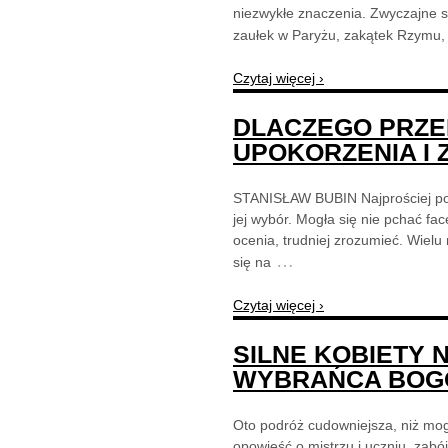
niezwykłe znaczenia. Zwyczajne s
zaułek w Paryżu, zakątek Rzymu,
Czytaj więcej ›
DLACZEGO PRZE
UPOKORZENIA I 
STANISŁAW BUBIN Najprościej powi
jej wybór. Mogła się nie pchać f
ocenia, trudniej zrozumieć. Wiel
…
się na
Czytaj więcej ›
SILNE KOBIETY 
WYBRAŃCA BO
Oto podróż cudowniejsza, niż mog
opowieść o mistrzu i uczniu, zabó