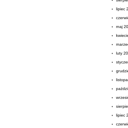
sierpi
lipiec
czerwi
maj 2
kwieci
marze
luty 2
stycze
grudzi
listop
paździ
wrzes
sierpi
lipiec
czerwi