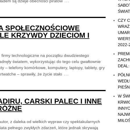
…
kładem są dzieje obecności piratów
SABO
ŚWIA
CZY 
A SPOŁECZNOŚCIOWE
WRAŻ
UMAR
LE KRZYWDY DZIECIOM I
WIERS
2022-
PREMI
irmy technologiczne na początku dwudziestego
ZACH
adnęły światem, wykorzystując do tego celu gwałtownie
DEAL:
ukty – telefony komórkowe, komputery, laptopy, tablety, gry
…
twatche – sprawiły, że życie stało
PÓŁN
WEDŁ
PIEŚN
W ŚW
DIRU, CARSKI PALEC I INNE
KRWI
RÓŻNE
INNY
NAJW
MIŁOŚ
tor, z daleka od wielkich wypraw czy spektakularnych
iata pełnego zwykłych zdarzeń, które jednak skrywają