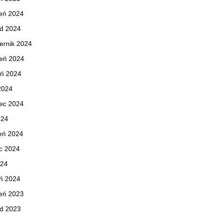
eń 2024
ad 2024
ernik 2024
ień 2024
eń 2024
 2024
ec 2024
024
eń 2024
c 2024
024
ń 2024
eń 2023
ad 2023