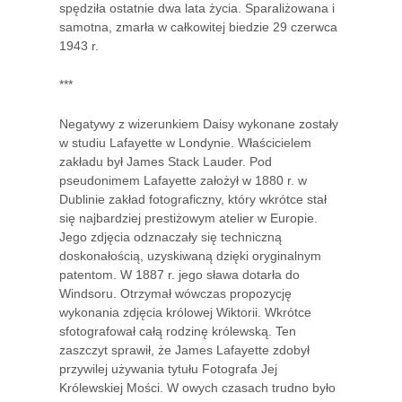
spędziła ostatnie dwa lata życia. Sparaliżowana i
samotna, zmarła w całkowitej biedzie 29 czerwca
1943 r.
***
Negatywy z wizerunkiem Daisy wykonane zostały
w studiu Lafayette w Londynie. Właścicielem
zakładu był James Stack Lauder. Pod
pseudonimem Lafayette założył w 1880 r. w
Dublinie zakład fotograficzny, który wkrótce stał
się najbardziej prestiżowym atelier w Europie.
Jego zdjęcia odznaczały się techniczną
doskonałością, uzyskiwaną dzięki oryginalnym
patentom. W 1887 r. jego sława dotarła do
Windsoru. Otrzymał wówczas propozycję
wykonania zdjęcia królowej Wiktorii. Wkrótce
sfotografował całą rodzinę królewską. Ten
zaszczyt sprawił, że James Lafayette zdobył
przywilej używania tytułu Fotografa Jej
Królewskiej Mości. W owych czasach trudno było