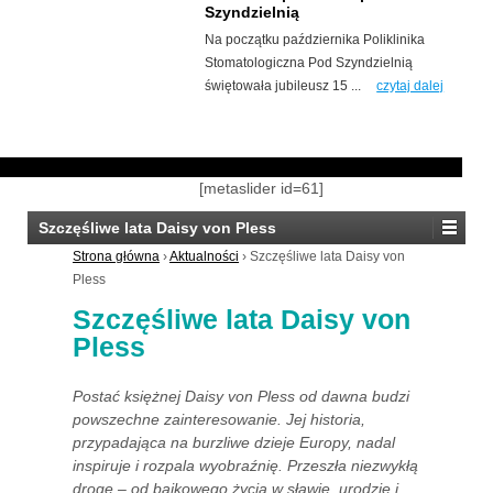
Szyndzielnią
Na początku października Poliklinika
Stomatologiczna Pod Szyndzielnią
świętowała jubileusz 15 ...
czytaj dalej
[metaslider id=61]
Szczęśliwe lata Daisy von Pless
Strona główna
›
Aktualności
›
Szczęśliwe lata Daisy von
Pless
Szczęśliwe lata Daisy von
Pless
Postać księżnej Daisy von Pless od dawna budzi
powszechne zainteresowanie. Jej historia,
przypadająca na burzliwe dzieje Europy, nadal
inspiruje i rozpala wyobraźnię. Przeszła niezwykłą
drogę – od bajkowego życia w sławie, urodzie i