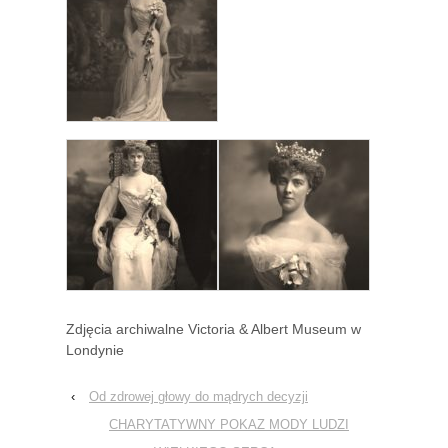
Zdjęcia archiwalne Victoria & Albert Museum w
Londynie
‹
Od zdrowej głowy do mądrych decyzji
CHARYTATYWNY POKAZ MODY LUDZI