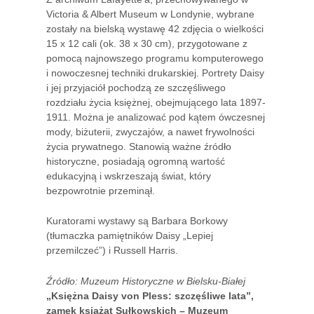
Victoria & Albert Museum w Londynie, wybrane
zostały na bielską wystawę 42 zdjęcia o wielkości
15 x 12 cali (ok. 38 x 30 cm), przygotowane z
pomocą najnowszego programu komputerowego
i nowoczesnej techniki drukarskiej. Portrety Daisy
i jej przyjaciół pochodzą ze szczęśliwego
rozdziału życia księżnej, obejmującego lata 1897-
1911. Można je analizować pod kątem ówczesnej
mody, biżuterii, zwyczajów, a nawet frywolności
życia prywatnego. Stanowią ważne źródło
historyczne, posiadają ogromną wartość
edukacyjną i wskrzeszają świat, który
bezpowrotnie przeminął.
Kuratorami wystawy są Barbara Borkowy
(tłumaczka pamiętników Daisy „Lepiej
przemilczeć”) i Russell Harris.
Źródło: Muzeum Historyczne w Bielsku-Białej
„Księżna Daisy von Pless: szczęśliwe lata”,
zamek książąt Sułkowskich – Muzeum