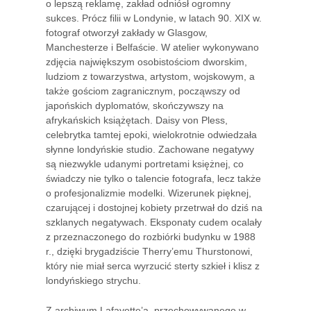
o lepszą reklamę, zakład odniósł ogromny
sukces. Prócz filii w Londynie, w latach 90. XIX w.
fotograf otworzył zakłady w Glasgow,
Manchesterze i Belfaście. W atelier wykonywano
zdjęcia największym osobistościom dworskim,
ludziom z towarzystwa, artystom, wojskowym, a
także gościom zagranicznym, począwszy od
japońskich dyplomatów, skończywszy na
afrykańskich książętach. Daisy von Pless,
celebrytka tamtej epoki, wielokrotnie odwiedzała
słynne londyńskie studio. Zachowane negatywy
są niezwykle udanymi portretami księżnej, co
świadczy nie tylko o talencie fotografa, lecz także
o profesjonalizmie modelki. Wizerunek pięknej,
czarującej i dostojnej kobiety przetrwał do dziś na
szklanych negatywach. Eksponaty cudem ocalały
z przeznaczonego do rozbiórki budynku w 1988
r., dzięki brygadziście Therry’emu Thurstonowi,
który nie miał serca wyrzucić sterty szkieł i klisz z
londyńskiego strychu.
Z archiwum Lafayette’a, przechowywanego w