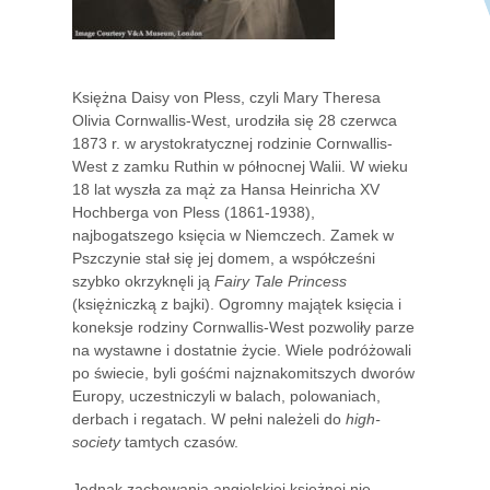
Księżna Daisy von Pless, czyli Mary Theresa
Olivia Cornwallis-West, urodziła się 28 czerwca
1873 r. w arystokratycznej rodzinie Cornwallis-
West z zamku Ruthin w północnej Walii. W wieku
18 lat wyszła za mąż za Hansa Heinricha XV
Hochberga von Pless (1861-1938),
najbogatszego księcia w Niemczech. Zamek w
Pszczynie stał się jej domem, a współcześni
szybko okrzyknęli ją
Fairy Tale Princess
(księżniczką z bajki). Ogromny majątek księcia i
koneksje rodziny Cornwallis-West pozwoliły parze
na wystawne i dostatnie życie. Wiele podróżowali
po świecie, byli gośćmi najznakomitszych dworów
Europy, uczestniczyli w balach, polowaniach,
derbach i regatach. W pełni należeli do
high-
society
tamtych czasów.
Jednak zachowania angielskiej księżnej nie