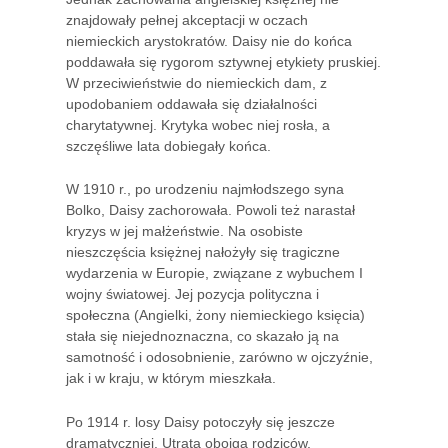
znajdowały pełnej akceptacji w oczach
niemieckich arystokratów. Daisy nie do końca
poddawała się rygorom sztywnej etykiety pruskiej.
W przeciwieństwie do niemieckich dam, z
upodobaniem oddawała się działalności
charytatywnej. Krytyka wobec niej rosła, a
szczęśliwe lata dobiegały końca.
W 1910 r., po urodzeniu najmłodszego syna
Bolko, Daisy zachorowała. Powoli też narastał
kryzys w jej małżeństwie. Na osobiste
nieszczęścia księżnej nałożyły się tragiczne
wydarzenia w Europie, związane z wybuchem I
wojny światowej. Jej pozycja polityczna i
społeczna (Angielki, żony niemieckiego księcia)
stała się niejednoznaczna, co skazało ją na
samotność i odosobnienie, zarówno w ojczyźnie,
jak i w kraju, w którym mieszkała.
Po 1914 r. losy Daisy potoczyły się jeszcze
dramatyczniej. Utrata obojga rodziców,