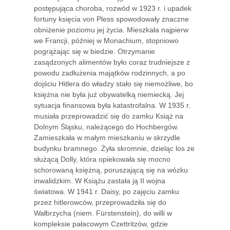
postępująca choroba, rozwód w 1923 r. i upadek
fortuny księcia von Pless spowodowały znaczne
obniżenie poziomu jej życia. Mieszkała najpierw
we Francji, później w Monachium, stopniowo
pogrążając się w biedzie. Otrzymanie
zasądzonych alimentów było coraz trudniejsze z
powodu zadłużenia majątków rodzinnych, a po
dojściu Hitlera do władzy stało się niemożliwe, bo
księżna nie była już obywatelką niemiecką. Jej
sytuacja finansowa była katastrofalna. W 1935 r.
musiała przeprowadzić się do zamku Książ na
Dolnym Śląsku, należącego do Hochbergów.
Zamieszkała w małym mieszkaniu w skrzydle
budynku bramnego. Żyła skromnie, dzieląc los ze
służącą Dolly, która opiekowała się mocno
schorowaną księżną, poruszającą się na wózku
inwalidzkim. W Książu zastała ją II wojna
światowa. W 1941 r. Daisy, po zajęciu zamku
przez hitlerowców, przeprowadziła się do
Wałbrzycha (niem. Fürstenstein), do willi w
kompleksie pałacowym Czettritzów, gdzie