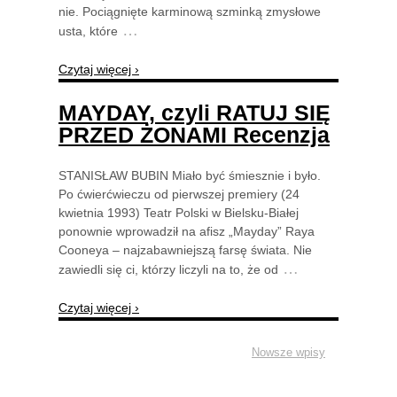
nie. Pociągnięte karminową szminką zmysłowe
…
usta, które
Czytaj więcej ›
MAYDAY, czyli RATUJ SIĘ
PRZED ŻONAMI Recenzja
STANISŁAW BUBIN Miało być śmiesznie i było.
Po ćwierćwieczu od pierwszej premiery (24
kwietnia 1993) Teatr Polski w Bielsku-Białej
ponownie wprowadził na afisz „Mayday” Raya
Cooneya – najzabawniejszą farsę świata. Nie
…
zawiedli się ci, którzy liczyli na to, że od
Czytaj więcej ›
Nowsze wpisy