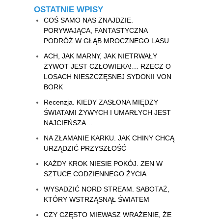
OSTATNIE WPISY
COŚ SAMO NAS ZNAJDZIE.
PORYWAJĄCA, FANTASTYCZNA
PODRÓŻ W GŁĄB MROCZNEGO LASU
ACH, JAK MARNY, JAK NIETRWAŁY
ŻYWOT JEST CZŁOWIEKA!… RZECZ O
LOSACH NIESZCZĘSNEJ SYDONII VON
BORK
Recenzja. KIEDY ZASŁONA MIĘDZY
ŚWIATAMI ŻYWYCH I UMARŁYCH JEST
NAJCIEŃSZA…
NA ZŁAMANIE KARKU. JAK CHINY CHCĄ
URZĄDZIĆ PRZYSZŁOŚĆ
KAŻDY KROK NIESIE POKÓJ. ZEN W
SZTUCE CODZIENNEGO ŻYCIA
WYSADZIĆ NORD STREAM. SABOTAŻ,
KTÓRY WSTRZĄSNĄŁ ŚWIATEM
CZY CZĘSTO MIEWASZ WRAŻENIE, ŻE